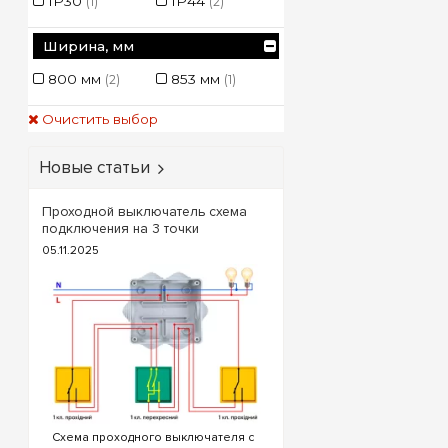
IP30
IP44
(1)
(2)
Ширина, мм
Технический крит
выбора шкаф
800 мм
853 мм
(2)
(1)
Способ монт
корпуса
Очистить выбор
Полезная
Новые статьи
вместимост
Проходной выключатель схема
Лицевая пане
подключения на 3 точки
(дверца)
05.11.2025
Комплектац
шинами PE /
Степень защит
влаги и пыл
Совет по проект
важно оставлять око
на крупных объекта
Схема проходного выключателя с
вентиляционные уста