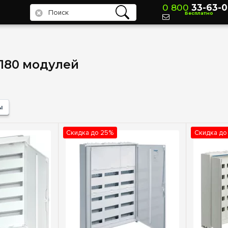
0 800
33-63-0
Бесплатно
180 модулей
ы
Скидка до 25%
Скидка до