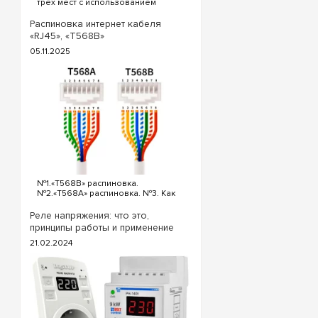
трех мест с использованием
процессе работы вы
проходных и перекрестного
воздуха внутри корп
выключателя. Для реализации
Распиновка интернет кабеля
схемы проходных выключателей с
«RJ45», «T568B»
трех точек потребуются
Создайте безупречну
05.11.2025
следующие выключатели: ...
распределительный
от ведущих мировых
отправляем заказы в
№1.«T568B» распиновка.
№2.«T568A» распиновка. №3. Как
обжать кабель интернета?
«T568B» распиновка интернет
Реле напряжения: что это,
кабеля Порядок проводов схемы
принципы работы и применение
«T568B»: «T568B» 1. Бело...
21.02.2024