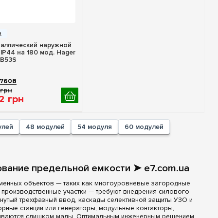
стрый просмотр
аллический наружной
IP44 на 180 мод. Hager
WB53S
7608
грн
2
грн
улей
48 модулей
54 модуля
60 модулей
вание предельной емкости ➤ e7.com.ua
менных объектов — таких как многоуровневые загородные
и производственные участки — требуют внедрения силового
нутый трехфазный ввод, каскады селективной защиты УЗО и
рные станции или генераторы, модульные контакторы,
зываются слишком малы. Оптимальным инженерным решением