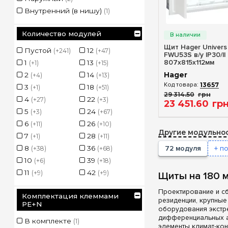
Внутренний (в нишу)
(1)
Быстрый п
Количество модулей
Щит Hager Univers
Пустой
12
48
104
(+241)
(+47)
(+51)
FWU53S в/у IP30/II
807x815x112мм
1
13
52
108
(+1)
(+15)
(+10)
Hager
2
14
54
120
(+4)
(+13)
(+36)
13657
3
18
56
130
(+1)
(+51)
(+2)
29 314
.
50
грн
4
22
60
144
(+27)
(+3)
(+11)
23 451
.
60
гр
5
24
70
156
(+3)
(+67)
(+2)
(
6
26
72
168
(+11)
(+10)
(+45)
Другие модульнос
7
28
78
180
(+1)
(+11)
(+2)
182
8
36
84
72 модуля
+ п
(+38)
(+68)
(+3)
192
10
39
90
(
(+6)
(+18)
(+2)
216
11
42
96
(
(+9)
(+9)
(+37)
Щиты на 180 
Проектирование и с
Комплектация клеммами
резиденции, крупные
PE+N
оборудования экстр
дифференциальных ав
В комплекте
(1)
элементы климат-ко