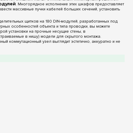
одулей
. Многорядное исполнение этих шкафов предоставляет
звести массивные пучки кабелей больших сечений, установить
елительных щитков на 180 DIN-модулей, разработанных под
турных особенностей объекта и типа проводки, вы можете
рой установки на прочные несущие стены, в
страиваемые в нишу) модели для скрытого монтажа.
ный коммутационный узел выглядит эстетично, аккуратно и не
ащита IP
овия эксплуатации и задачи монтажа:
и заводскими изолированными шинами заземления и нуля (в
нерных задач представлены варианты с частичной
еру полную свободу для самостоятельного проектирования
зрачной дверцей. Такой фасад надежно скрывает от
 дорогостоящие приборы от несанкционированного доступа и
.
P30, предназначенный для сухих и чистых отапливаемых зон
нью защиты IP44. Исполнение IP44 надежно защищает
м и случайных брызг воды под любым углом, что делает их
модулей