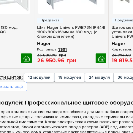
росмотр
Быстрый просмотр
Бы
 180 мод.
Щит Hager Univers FWB73N IP44/II
Щиток мет
240
(+2)
(+2)
 QC
1100x800x161мм на 180 мод. (с
установки 
блоком для клемм)
Univers F
252
(+4)
(+2)
Hager
Hager
288
(+40)
(+1)
7501
336
(+2)
(+1)
33 688
.
70
грн
24 774
.
40
(+46)
н
26 950
.
96
грн
19 819
.
5
+2)
(+32)
ти щитов:
12 модулей
18 модулей
24 модуля
36 мод
(+2)
оказать ещё
+32)
+1)
модулей: Профессиональное щитовое оборудо
борка комплексных систем энергоснабжения для масштабных совре
 офисные центры, гостиничные комплексы, складские терминалы ил
емальной вместимости. Когда электрическая схема включает развер
томатов, блоки автоматического ввода резерва (АВР) под инверто
нтроля и умного дома, стандартные распределительные боксы ока