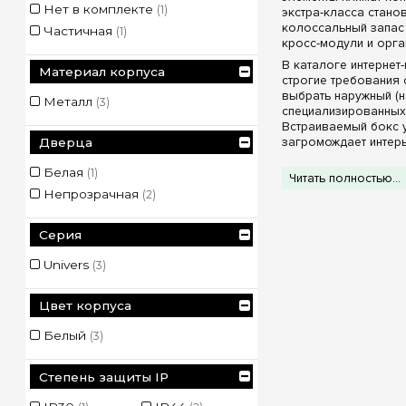
Нет в комплекте
(1)
экстра-класса стан
колоссальный запас 
Частичная
(1)
кросс-модули и орга
В каталоге интернет
Материал корпуса
строгие требования 
выбрать наружный (н
Металл
(3)
специализированных 
Встраиваемый бокс у
загромождает интер
Дверца
Конструктивны
Белая
(1)
Читать полностью...
Непрозрачная
(2)
Каждая из представл
Комплектация 
комплекте), что с
Серия
комплектацией ши
топологии распре
Univers
(3)
Эстетика лицев
посторонних глаз 
Цвет корпуса
строительной пыли
Степени промы
Белый
(3)
(коридоры, гардер
внутреннее наполн
отличным решением
Степень защиты IP
Технические х