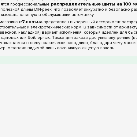
овятся профессиональные
распределительные щиты на 180 м
полезной длины DIN-реек, что позволяет аккуратно и безопасно ра
низовать понятную в обслуживании автоматику.
-магазина
e7.com.ua
представлен выверенный ассортимент распред
строительных и электротехнических норм. В зависимости от архитек
авесной, накладной) вариант исполнения, который идеален для быст
щитовых или бойлерных. Также для заказа доступны внутренние (в
тапливается в стену практически заподлицо, благодаря чему массив
ьер, оставляя видимой лишь лаконичную лицевую панель.
е особенности, комплектация шинами, фасады и з
енных моделей на 180 модулей спроектирована под конкретные усл
клеммами PE+N:
В наличии доступны модификации со встроенным
ущественно ускоряет процесс сборки щита. Для специфических инже
нами, а также боксы без шин в комплекте, предоставляющие инжен
деления с помощью мощных кросс-модулей.
ой панели:
Все модели оснащены лаконичной белой глухой непро
внутренние узлы коммутации, счетчики и ряды автоматов, защищая
, а также идеально вписываясь в строгий минималистичный интерьер
шленной защиты:
Линейка включает интерьерный класс защиты I
обные, сухие электрощитовые), а также шкафы с повышенной степе
ение от проникновения мелких твердых частиц диаметром более 1 м
 для полуподвалов, паркингов, гаражей или технических зон.
арактеристики распределительных щитов на 180 