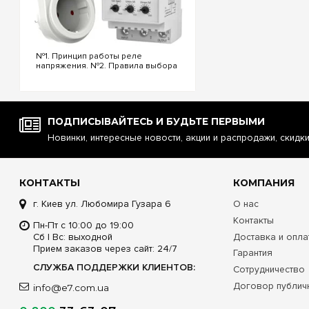
№1. Принцип работы реле
напряжения. №2. Правила выбора
реле напряжения. №3.
Функциональность и настройки
реле напряжения. №4.
Управление реле напряжения
через Wi-Fi. №5. Реле напряжения
ПОДПИСЫВАЙТЕСЬ И БУДЬТЕ ПЕРВЫМИ
или стаб...
Новинки, интересные новости, акции и распродажи, скидк
КОНТАКТЫ
КОМПАНИЯ
г. Киев ул. Любомира Гузара 6
О нас
Контакты
Пн-Пт с 10:00 до 19:00
Сб | Вс: выходной
Доставка и опла
Прием заказов через сайт: 24/7
Гарантия
СЛУЖБА ПОДДЕРЖКИ КЛИЕНТОВ:
Сотрудничество
Договор публич
info@e7.com.ua