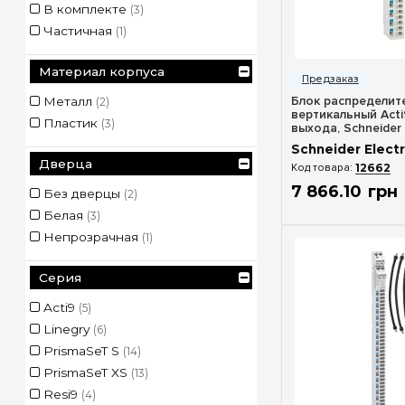
В комплекте
(3)
Частичная
(1)
Быстрый п
Материал корпуса
Блок распределит
Металл
(2)
вертикальный Acti
Пластик
(3)
выхода, Schneider 
A9XPK707
Schneider Electr
Дверца
12662
7 866
.
10
грн
Без дверцы
(2)
Белая
(3)
Непрозрачная
(1)
Серия
Acti9
(5)
Linegry
(6)
PrismaSeT S
(14)
PrismaSeT XS
(13)
Resi9
(4)