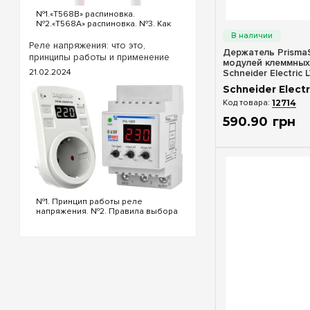
№1.«T568B» распиновка.
Быстрый п
№2.«T568A» распиновка. №3. Как
обжать кабель интернета?
«T568B» распиновка интернет
Реле напряжения: что это,
Держатель Prisma
кабеля Порядок проводов схемы
принципы работы и применение
модулей клеммных
«T568B»: «T568B» 1. Бело...
Schneider Electric
21.02.2024
Schneider Electr
12714
590
.
90
грн
№1. Принцип работы реле
напряжения. №2. Правила выбора
реле напряжения. №3.
Функциональность и настройки
реле напряжения. №4.
Управление реле напряжения
через Wi-Fi. №5. Реле напряжения
или стаб...