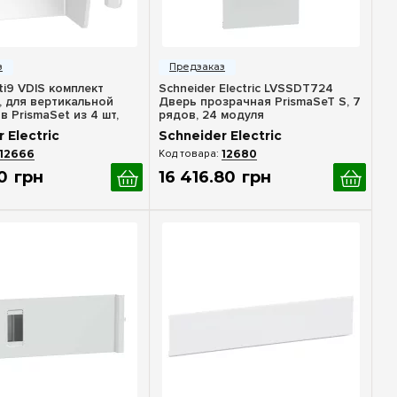
стрый просмотр
Быстрый просмотр
ti9 VDIS комплект
Schneider Electric LVSSDT724
 для вертикальной
Дверь прозрачная PrismaSeT S, 7
в PrismaSet из 4 шт,
рядов, 24 модуля
lectric
 Electric
Schneider Electric
12666
12680
0
грн
16 416
.
80
грн