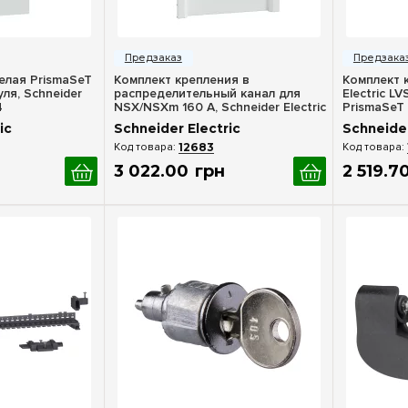
росмотр
Быстрый просмотр
Бы
елая PrismaSeT
Комплект крепления в
Комплект 
ля, Schneider
распределительный канал для
Electric L
4
NSX/NSXm 160 А, Schneider Electric
PrismaSeT
LVSSY802
ic
Schneider Electric
Schneider
12683
3 022
.
00
грн
2 519
.
7