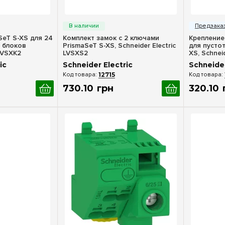
росмотр
Быстрый просмотр
Бы
SeT S-XS для 24
Комплект замок с 2 ключами
Крепление
 блоков
PrismaSeT S-XS, Schneider Electric
для пустот
 LVSXK2
LVSXS2
XS, Schnei
ic
Schneider Electric
Schneider
12715
730
.
10
грн
320
.
10