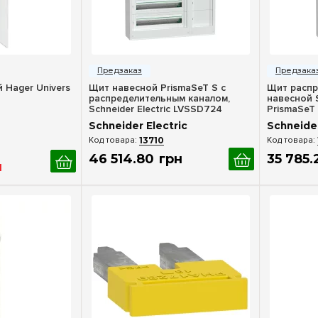
росмотр
Быстрый просмотр
Бы
240
 Hager Univers
Щит навесной PrismaSeT S с
Щит распр
(+2)
(+2)
распределительным каналом,
навесной S
252
(+4)
(+2)
Schneider Electric LVSSD724
PrismaSeT 
модуля, L
288
(+40)
(+1)
Schneider Electric
Schneider
336
(+2)
(+1)
13710
(+46)
46 514
.
80
грн
35 785
.
н
+2)
(+3)
(+2)
+32)
+1)