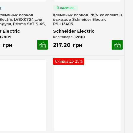
стрый просмотр
Быстрый просмотр
клеммных блоков
Клеммных блоков Ph/N комплект 8
Electric LVSXK724 для
выходов Schneider Electric
дуля, Prisma SeT S-XS,
R9H13405
 Electric
Schneider Electric
12809
12810
0
грн
217
.
20
грн
Скидка до 25%
стрый просмотр
Быстрый просмотр