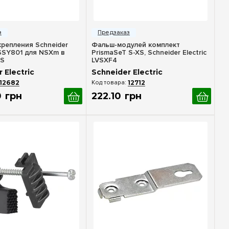
стрый просмотр
Быстрый просмотр
крепления Schneider
Фальш-модулей комплект
VSSY801 для NSXm в
PrismaSeT S-XS, Schneider Electric
 S
LVSXF4
 Electric
Schneider Electric
12682
12712
0
грн
222
.
10
грн