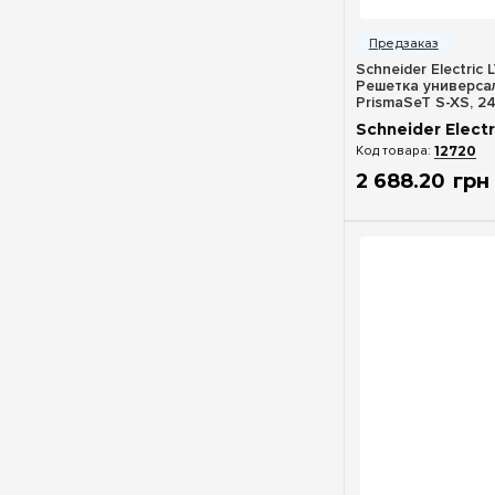
Быстрый п
Schneider Electric
Решетка универса
PrismaSeT S-XS, 2
высота 2 ряда
Schneider Electr
12720
2 688
.
20
грн