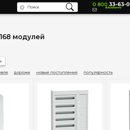
0 800
33-63-0
Бесплатно
168 модулей
ы
вле
дороже
новые поступления
популярность