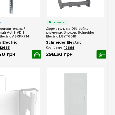
стрый просмотр
Быстрый просмотр
ределительный
Держатель на DIN-рейке
ый Acti9 VDIS,
клеммных блоков, Schneider
Electric A9XPK714
Electric LGYT601R
 Electric
Schneider Electric
12663
12668
40
грн
298
.
30
грн