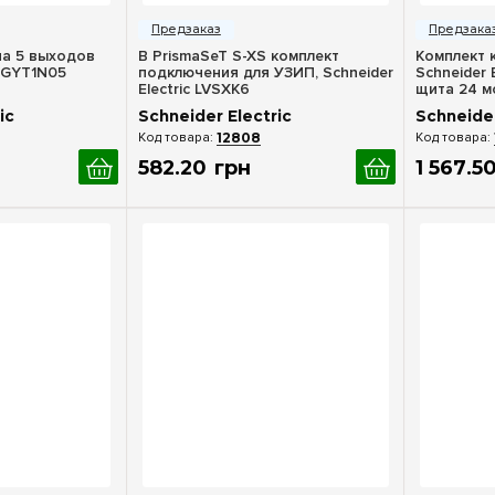
росмотр
Быстрый просмотр
Бы
на 5 выходов
В PrismaSeT S-XS комплект
Комплект 
 LGYT1N05
подключения для УЗИП, Schneider
Schneider 
Electric LVSXK6
щита 24 мо
3P+N
ic
Schneider Electric
Schneider
12808
582
.
20
грн
1 567
.
5
росмотр
Быстрый просмотр
Бы