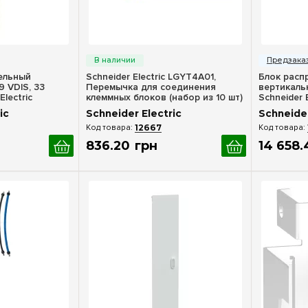
росмотр
Быстрый просмотр
Бы
ельный
Schneider Electric LGYT4A01,
Блок расп
9 VDIS, 33
Перемычка для соединения
вертикальн
Electric
клеммных блоков (набор из 10 шт)
Schneider 
ic
Schneider Electric
Schneider
12667
836
.
20
грн
14 658
.