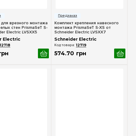
стрый просмотр
Быстрый просмотр
 для врезного монтажа
Комплект крепления навесного
елых стен PrismaSeT S-
монтажа PrismaSeT S-XS от
der Electric LVSXX5
Schneider Electric LVSXX7
 Electric
Schneider Electric
12718
12719
грн
574
.
70
грн