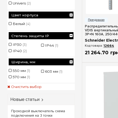
Univers
(2)
Быстрый п
Цвет корпуса
Белый
(4)
Распределительны
VDIS вертикальны
3P+N 160A, 250/44
Степень защиты IP
выходов, Schneider
Schneider Electr
A9XPK715
IP30
(3)
IP44
(1)
12664
IP40
(2)
21 264
.
70
гр
Ширина, мм
550 мм
(1)
603 мм
(1)
570 мм
(1)
Очистить выбор
Новые статьи
Проходной выключатель схема
подключения на 3 точки