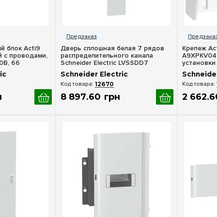
росмотр
Быстрый просмотр
Бы
й блок Acti9
Дверь сплошная белая 7 рядов
Крепеж Ac
й с проводами,
распределительного канала
A9XPKV04,
0В, 66
Schneider Electric LVSSDD7
установки 
 Electric
Schneider E
ic
Schneider Electric
Schneider
12670
н
8 897
.
60
грн
2 662
.
6