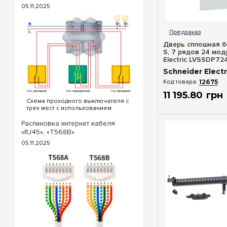
05.11.2025
Быстрый п
Дверь сплошная б
S, 7 рядов 24 моду
Electric LVSSDP72
Schneider Electr
12675
11 195
.
80
грн
Схема проходного выключателя с
трех мест с использованием
проходных и перекрестного
выключателя. Для реализации
Распиновка интернет кабеля
схемы проходных выключателей с
«RJ45», «T568B»
трех точек потребуются
05.11.2025
следующие выключатели: ...