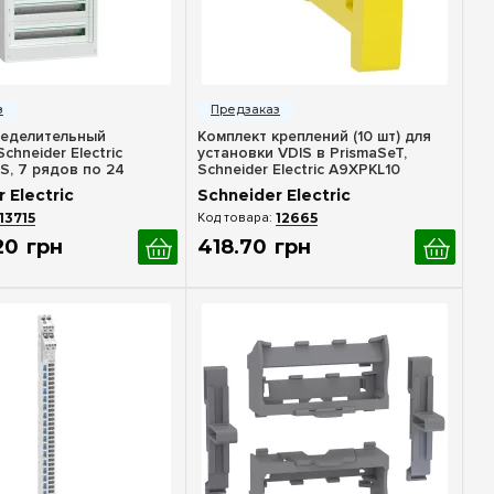
стрый просмотр
Быстрый просмотр
еделительный
Комплект креплений (10 шт) для
chneider Electric
установки VDIS в PrismaSeT,
S, 7 рядов по 24
Schneider Electric A9XPKL10
VSST724
 Electric
Schneider Electric
13715
12665
20
грн
418
.
70
грн