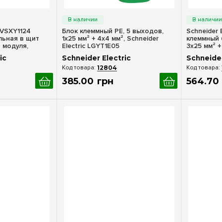
росмотр
Быстрый просмотр
Бы
 LVSXY1124
Блок клеммный PE, 5 выходов,
Schneider 
льная в щит
1x25 мм² + 4x4 мм², Schneider
клеммный 
4 модуля,
Electric LGYT1E05
3x25 мм² +
ic
Schneider Electric
Schneider
12804
385
.
00
грн
564
.
70