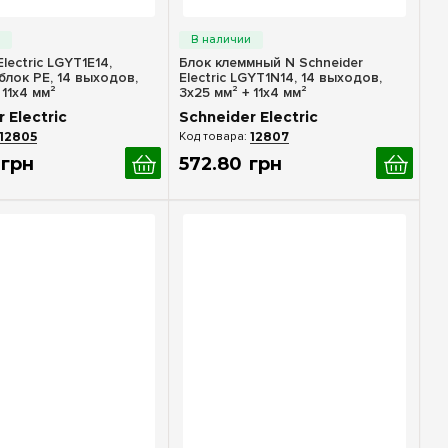
стрый просмотр
Быстрый просмотр
Electric LGYT1E14,
Блок клеммный N Schneider
блок PE, 14 выходов,
Electric LGYT1N14, 14 выходов,
 11x4 мм²
3x25 мм² + 11x4 мм²
 Electric
Schneider Electric
12805
12807
грн
572
.
80
грн