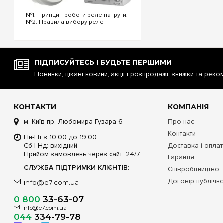
№1. Принцип роботи реле напруги.
№2. Правила вибору реле
напруги. №3. Функціональність та
налаштування реле напруги. №4.
Керування реле напруги через Wi-
Fi. №5. Реле напруги чи
стабілізатор: що ...
ПІДПИСУЙТЕСЬ І БУДЬТЕ ПЕРШИМИ
Новинки, цікаві новини, акції і розпродажі, знижки та реко
КОНТАКТИ
КОМПАНІЯ
м. Київ пр. Любомира Гузара 6
Про нас
Контакти
Пн-Пт з 10:00 до 19:00
Сб | Нд: вихідний
Доставка і опла
Прийом замовлень через сайт: 24/7
Гарантія
СЛУЖБА ПІДТРИМКИ КЛІЄНТІВ:
Співробітництво
Договір публічн
info@e7.com.ua
0 800
33-63-07
info@e7.com.ua
044
334-79-78