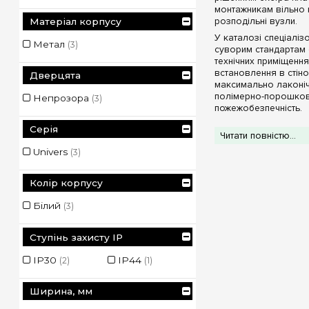
монтажникам вільно 
розподільні вузли.
Матеріал корпусу
У каталозі спеціаліз
Метал
(3)
суворим стандартам е
технічних приміщення
встановлення в стіно
Дверцята
максимально лаконіч
полімерно-порошкови
Непрозора
(3)
пожежобезпечність.
Конструктивні 
Серія
Читати повністю...
Широкі технічні можл
Univers
(3)
Заводська комп
Наявність надійни
Колір корпусу
безпечний контакт
Надійні глухі ф
Білий
(3)
забезпечує відмінн
повністю приховує 
Класи промисло
Ступінь захисту IP
сухих, чистих житл
надійно оберігає 
IP30
IP44
(2)
(1)
дозволяючи монтув
Ширина, мм
Технічні харак