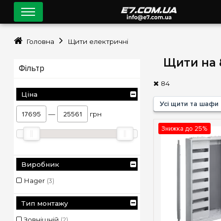
Головна
Щити електричні
Щити на 
Фільтр
84
Ціна
Усі щити та шафи
—
грн
Знижка до 25%
Виробник
Hager
(3)
Тип монтажу
Зовнішній
(2)