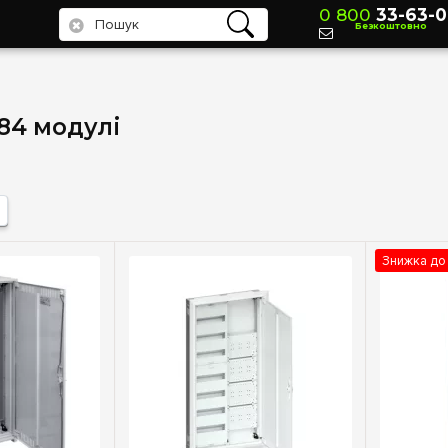
0 800
33-63-0
Безкоштовно
84 модулі
Знижка до