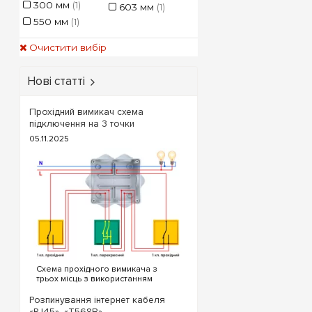
300 мм
(1)
603 мм
(1)
Технічний крите
550 мм
(1)
шафи
Очистити вибір
Тип устано
корпу
Нові статті
Корисна міс
Прохідний вимикач схема
підключення на 3 точки
Матеріал та
05.11.2025
оболон
Шини заземленн
(PE/N
Варіант вик
дверц
Ступінь захи
зовнішніх с
Схема прохідного вимикача з
трьох місць з використанням
прохідних та перехресного
Порада щодо напо
вимикача. Для реалізації схеми
Розпинування інтернет кабеля
прохідних вимикачів з трьох точок
залишайте близько 1
«RJ45», «T568B»