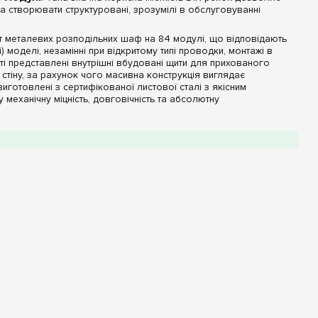
а створювати структуровані, зрозумілі в обслуговуванні
т металевих розподільних шаф на 84 модулі, що відповідають
 моделі, незамінні при відкритому типі проводки, монтажі в
сті представлені внутрішні вбудовані щити для прихованого
стіну, за рахунок чого масивна конструкція виглядає
готовлені з сертифікованої листової сталі з якісним
еханічну міцність, довговічність та абсолютну
фасади та захист IP
рументом для професійного електромонтажу:
ці моделі поставляються у виконанні «у комплекті з шинами».
скорює процес збирання щита, гарантує монолітний та
сесуари під шафи такого масштабу.
цятами білого кольору. Глухе виконання лицьової панелі
льні прилади від випадкових ударів під час будівельних робіт та
исту IP30, які ідеально підходять для встановлення всередині
, а також шафи підвищеного класу захисту IP44. Виконання IP44
ьше 1 мм та випадкових бризок води під будь-яким кутом,