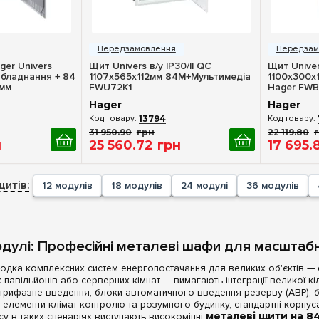
ерегляд
Швидкий перегляд
Шв
er Univers
Щит Univers в/у IP30/II QC
Щит Univers
240
(+2)
(+2)
бладнання + 84
1107x565x112мм 84M+Мультимедіа
1100x300x1
0мм
FWU72K1
Hager FWB
252
(+4)
(+2)
Hager
Hager
288
(+40)
(+1)
13794
336
(+2)
(+1)
31 950
.
90
грн
22 119
.
80
(+46)
н
25 560
.
72
грн
17 695
.
+2)
(+32)
щитів:
12 модулів
18 модулів
24 модулі
36 модулів
(+3)
(+2)
+32)
+1)
дулі: Професійні металеві шафи для масштабн
дка комплексних систем енергопостачання для великих об'єктів — ел
павільйонів або серверних кімнат — вимагають інтеграції великої кі
трифазне введення, блоки автоматичного введення резерву (АВР), б
 елементи клімат-контролю та розумного будинку, стандартні корпус
су в таких сценаріях виступають високоміцні
металеві щити на 84