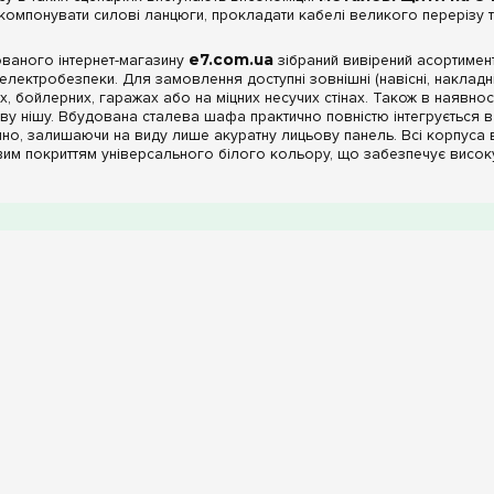
компонувати силові ланцюги, прокладати кабелі великого перерізу т
ованого інтернет-магазину
e7.com.ua
зібраний вивірений асортимен
лектробезпеки. Для замовлення доступні зовнішні (навісні, накладні)
х, бойлерних, гаражах або на міцних несучих стінах. Також в наявно
ву нішу. Вбудована сталева шафа практично повністю інтегрується в 
но, залишаючи на виду лише акуратну лицьову панель. Всі корпуса ви
м покриттям універсального білого кольору, що забезпечує високу м
особливості: комплектація шинами, антивандальні 
ивості стальних боксів на 84 DIN-модулі роблять їх ідеальним інст
лектація клемами PE+N:
Всі без винятку представлені на сторін
х ізольованих заземлюючих та нульових клемних колодок істотно при
 провідників та позбавляє вас потреби окремо підбирати фірмові ак
асади:
Моделі укомплектовані міцними металевими непрозорими двер
і антивандальні властивості, надійно захищає внутрішні дорогих моду
ряди апаратури від сторонніх очей, зберігаючи естетику приміщення.
вого захисту:
Модельний ряд включає модифікації зі ступенем зах
ових та адміністративних зон (коридори, гардеробні, електрощитові)
внутрішню комутацію від проникнення твердих частинок діаметром біл
ати щит у напівпідвалах або критих паркінгах.
теристики металевих щитів на 84 modules