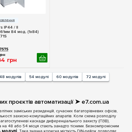
идкий перегляд
 IP44 / II
61мм 84 мод. (1x84)
71S
7575
грн
84
грн
48 модулів
54 модулі
60 модулів
72 модулі
их проєктів автоматизації ➤ e7.com.ua
ітних заміських резиденцій, сучасних багаторівневих офісів,
лькості захисно-комутаційних апаратів. Коли схема розподілу
агатоступеневі каскади диференціального захисту (ПЗВ),
а на 48 або 54 місця стають занадто тісними. Безкомпромісним
 модулі
. Така значна корисна місткість DIN-рейок дозволяє