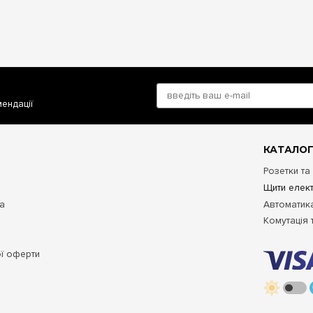
мендації
КАТАЛОГ
Розетки та
Щити елект
та
Автоматика
Комутація 
ої оферти