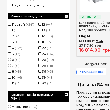
Внутрішній (у нішу)
(1)
Швидкий п
Кількість модулів
Щит накладний Hag
Пустой
12
48
104
(+241)
(+47)
(+51)
FWB72K1 для ММ-о
мод. 1100x550x16
1
13
52
108
(+1)
(+15)
(+10)
Hager
2
14
54
120
(+4)
(+13)
(+36)
7155
3
18
56
130
(+1)
(+51)
(+2)
23 517
.
50
грн
4
22
60
144
(+27)
(+3)
(+11)
18 814
.
00
гр
5
24
70
156
(+3)
(+67)
(+2)
(
6
26
72
168
(+11)
(+10)
(+45)
Інші модульності 
7
28
78
180
(+1)
(+11)
(+2)
8
36
84
182
+ показати ще
(+38)
(+68)
90
10
39
(+2)
192
(+6)
(+18)
(
96
11
42
(+37)
216
(+9)
(+9)
(
Щити на 84 мо
Проєтування та розво
Комплектація клемами
торгово-виставкових 
PE+N
включає повноцінне 
модульні контактори,
У комплекті
(3)
рішенням екстра-кла