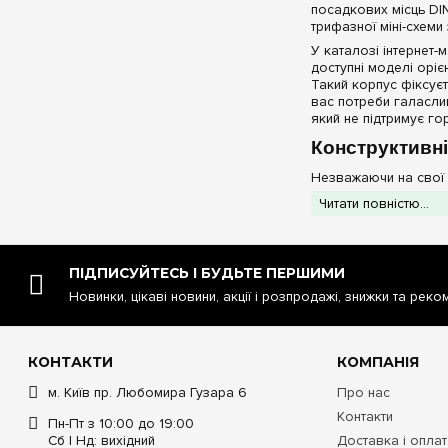
Fi. №5. Реле напруги чи
посадкових місць DI
стабілізатор: що ...
трифазної міні-схеми
У каталозі інтернет-
доступні моделі орі
Такий корпус фіксуєт
вас потреби галасли
який не підтримує гор
Конструктивні
Незважаючи на свої с
Гнучкість комп
Читати повністю...
автомат (3 модулі)
Жорстке внутрі
модульного обладн
Естетичний ка
ПІДПИСУЙТЕСЬ І БУДЬТЕ ПЕРШИМИ
яка перебуває в пр
Новинки, цікаві новини, акції і розпродажі, знижки та реко
Продумане введ
виламати вікно по
Технічні хара
КОНТАКТИ
КОМПАНІЯ
м. Київ пр. Любомира Гузара 6
Про нас
Технічний пара
Контакти
мікробокса
Пн-Пт з 10:00 до 19:00
Сб | Нд: вихідний
Доставка і опла