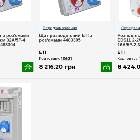
ерегляд
Швидкий перегляд
Шв
 з роз'ємами
Щит розподільний ETI з
Розподіль
'єм 32A/5P-4,
роз'ємами 4483305
EDS11 2-2/
4483304
16A/5P-2,3
C16/1-2, C
ETI
ETI
4483306
13621
8 216
.
20
грн
8 424
.