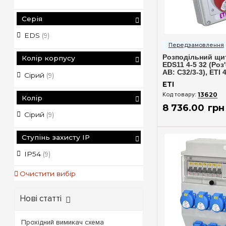
Серія
Швидкий п
EDS
(9)
Розподільний щит
Колір корпусу
EDS11 4-5 32 (Роз
АВ: C32/3-3), ETI 
Сірий
(9)
ETI
13620
Колір
8 736
.
00
грн
Сірий
(9)
Ступінь захисту IP
IP54
(9)
Очистити вибір
Нові статті
Прохідний вимикач схема