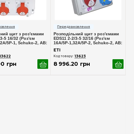
идкий перегляд
Швидкий перегляд
ний щит з роз'ємами
Розподільний щит з роз'ємами
3-5 16/32 (Роз'єм
EDS11 2-2/3-5 32/16 (Роз'єм
2A/5P-1, Schuko-2, АВ:
16A/5P-1,32A/5P-2, Schuko-2, АВ:
16/3-2, C32/3-1), ETI
C16/1-2, C16/3-1, C32/3-2), ETI
ETI
4483307
13622
13623
00
грн
8 996
.
20
грн