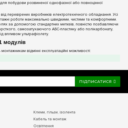
в для побудови розвиненої однофазної або повноцінної
ів від перевірених виробників електротехнічного обладнання. Усі
онтажні роботи максимально швидкими, чистими та комфортними.
анелях за допомогою стандартних метизів, повністю позбавляючи
рсткого, самозатухаючого АБС-пластику або полікарбонату,
 під впливом ультрафіолету.
11 модулів
 монтажникам відмінні експлуатаційні можливості:
учну зв'язку пристроїв: наприклад, один трифазний ввідний
 один відхідний однополюсний автомат (1 модуль).
иковою DIN-рейкою. Вона забезпечує монолітну фіксацію
 ручного керування важелями.
олені струмоведучі жили та затискні гвинти, захищаючи людину,
ПІДПИСАТИСЯ
су передбачені заводські штампи-насічки. Ви можете легко
 захисної гофрованої труби.
Клеми, гільзи, ізолента
Особливості монтажу та розведення
Кабель та монтаж
Освітлення