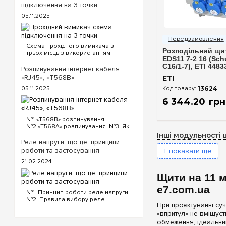
підключення на 3 точки
05.11.2025
Швидкий п
Схема прохідного вимикача з
Розподільний щит
трьох місць з використанням
EDS11 7-2 16 (Sch
прохідних та перехресного
C16/1-7), ETI 4483
вимикача. Для реалізації схеми
Розпинування інтернет кабеля
прохідних вимикачів з трьох точок
«RJ45», «T568B»
ETI
будуть потрібні наступні вимикачі:
13624
05.11.2025
Два од...
6 344
.
20
грн
№1.«T568B» розпинування.
№2.«T568A» розпинування. №3. Як
обтиснути кабель інтернет?
Інші модульності 
«T568B» розпинування інтернет
Реле напруги: що це, принципи
кабелю Порядок проводів схеми
роботи та застосування
+ показати ще
«T568B»: «T568B» 1...
21.02.2024
Щити на 11 
e7.com.ua
№1. Принцип роботи реле напруги.
№2. Правила вибору реле
При проєктуванні су
напруги. №3. Функціональність та
«впритул» не вміщуєт
налаштування реле напруги. №4.
Керування реле напруги через Wi-
обмеження, ідеальни