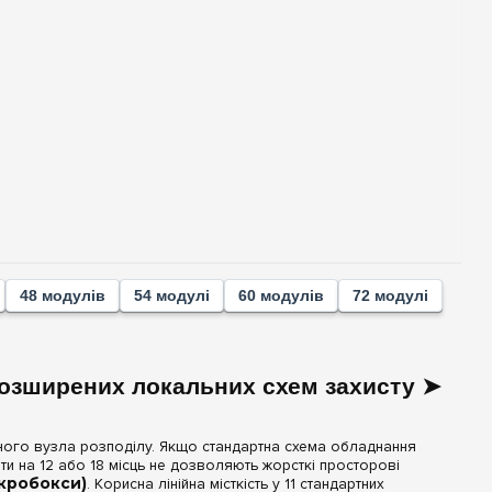
48 модулів
54 модулі
60 модулів
72 модулі
 розширених локальних схем захисту ➤
ного вузла розподілу. Якщо стандартна схема обладнання
ити на 12 або 18 місць не дозволяють жорсткі просторові
ікробокси)
. Корисна лінійна місткість у 11 стандартних