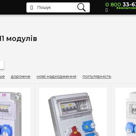
0 800
33-6
Безкоштов
11 модулів
и
ше
дорожче
нові надходження
популярність