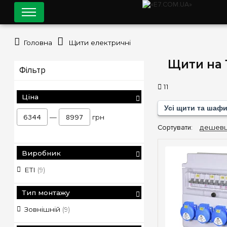
Головна
Щити електричні
Щити на 
Фільтр
11
Ціна
Усі щити та шаф
—
грн
Сортувати:
дешев
Виробник
ETI
(9)
Тип монтажу
Зовнішній
(9)