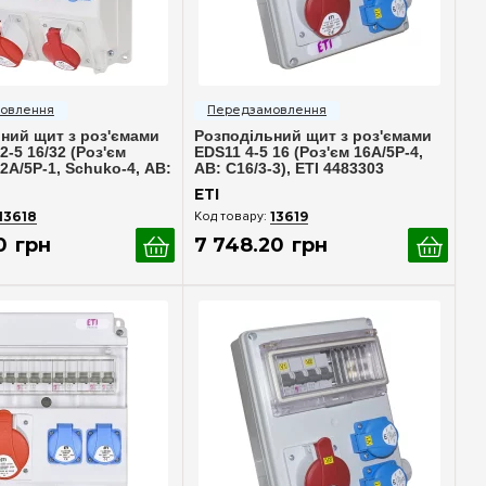
идкий перегляд
Швидкий перегляд
ний щит з роз'ємами
Розподільний щит з роз'ємами
2-5 16/32 (Роз'єм
EDS11 4-5 16 (Роз'єм 16A/5P-4,
2A/5P-1, Schuko-4, АВ:
АВ: C16/3-3), ETI 4483303
16/3-1, C32/3-1), ETI
ETI
13618
13619
0
грн
7 748
.
20
грн