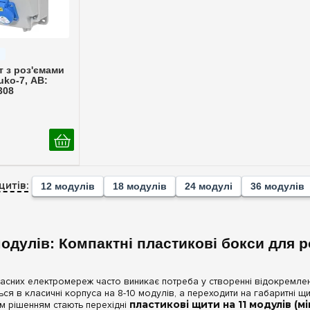
ерегляд
 з роз'ємами
uko-7, АВ:
308
щитів:
12 модулів
18 модулів
24 модулі
36 модулів
модулів: Компактні пластикові бокси для
часних електромереж часто виникає потреба у створенні відокремле
ься в класичні корпуса на 8-10 модулів, а переходити на габаритні щ
м рішенням стають перехідні
пластикові щити на 11 модулів (м