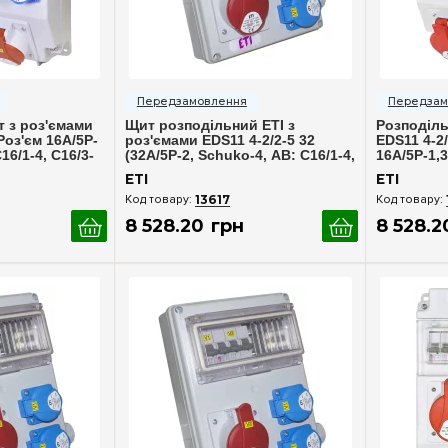
240
(+2)
(+2)
252
(+4)
(+2)
ерегляд
Швидкий перегляд
Шв
288
(+40)
(+1)
336
(+2)
(+1)
 з роз'ємами
Щит розподільний ETI з
Розподіль
(+46)
Роз'єм 16A/5P-
роз'ємами EDS11 4-2/2-5 32
EDS11 4-2/
16/1-4, C16/3-
(32A/5P-2, Schuko-4, АВ: C16/1-4,
16A/5P-1,3
+2)
C32/3-2), код 4483301
C16/1-4, C
ETI
ETI
4483302
(+32)
13617
(+3)
8 528
.
20
грн
8 528
.
2
(+2)
+32)
+1)