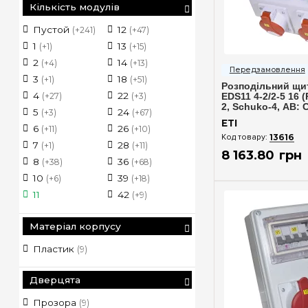
Кількість модулів
Пустой
12
48
104
(+241)
(+47)
(+51)
1
13
52
108
(+1)
(+15)
(+10)
Швидкий п
2
14
54
120
(+4)
(+13)
(+36)
3
18
56
130
(+1)
(+51)
(+2)
Розподільний щит
4
22
60
144
(+27)
(+3)
(+11)
EDS11 4-2/2-5 16 (
2, Schuko-4, АВ: C
5
24
70
156
(+3)
(+67)
(+2)
(
2), ETI 4483300
ETI
6
26
72
168
(+11)
(+10)
(+45)
13616
7
28
78
180
(+1)
(+11)
(+2)
8 163
.
80
грн
8
36
84
182
(+38)
(+68)
(+3)
10
39
90
192
(+6)
(+18)
(+2)
(
11
42
96
216
(+9)
(+37)
(
Матеріал корпусу
Пластик
(9)
Дверцята
Прозора
(9)