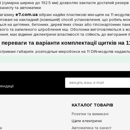
N (сумарна ширина до 192.5 мм) дозволяє закласти достатній резер
 захисту та автоматики.
магазину
e7.com.ua
зібрані надійні пластикові міні-щити на 11 модул
єнтовані на накладний (зовнішній) спосіб установлення, що робить м
ься на цегляних, бетонних, дерев'яних стінах або гіпсокартонних п
вого та запиленого штроблення ніш. Оболонки виготовляються з жо
іння, має відмінні діелектричні властивості та стійкість до вигорання
 переваги та варіанти комплектації щитків на 
тримані габарити, розподільні мікробокси на 11 DIN-модулів надають
онування обладнання:
Внутрішній простір дозволяє змонтувати зр
, трифазне реле напруги (3 модулі), одне трифазне ПЗВ (4 модулі) та
шнє шасі:
Бокси оснащуються надійною сталевою або литою пласт
ання, виключаючи люфти або перекоси корпусів автоматів під час
бель-менеджмент та безпека:
Конструкція повністю закриває ог
иміщенні, від випадкового дотику до небезпечних контактів.
мендації
ення провідників:
На торцевих поверхнях та задній стінці корпу
трібного діаметра для акуратного підведення жорсткого кабелю або
ктеристики пластикових щитів на 11 модулів
КАТАЛОГ ТОВАРІВ
Розетки та вимикачі
метр
Значення для моделей на 11
Щити електричні
модулів
та
Автоматика та захист