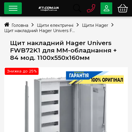
0 800
33-63-07
Головна
Щити електричні
Щити Hager
Безкоштовно
Щит накладний Hager Univers FWB72K1 для ММ-обладнання + 84 мод. 1100x550x160мм
info@e7.com.ua
044
334-79-78
Щит накладний Hager Univers
FWB72K1 для ММ-обладнання +
Viber
Telegram
84 мод. 1100x550x160мм
Знижка до 25%