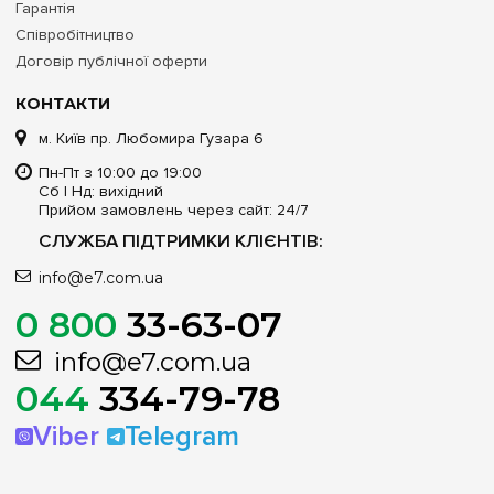
Гарантія
Архітектура внутрішнього шасі (рядність)
Співробітництво
4 ряди по 24 модулі
на знімній жорсткій рамі
Договір публічної оферти
Доступні модифікації за типом монтажу
КОНТАКТИ
м. Київ пр. Любомира Гузара 6
Внутрішній (вбудовуваний у нішу) / Зовнішній (накладний /
навісний)
Пн-Пт з 10:00 до 19:00
Сб | Нд: вихідний
Матеріал та базовий колір корпусу
Прийом замовлень через сайт: 24/7
СЛУЖБА ПІДТРИМКИ КЛІЄНТІВ:
Високоміцний самозатухаючий пластик (технополімер),
колір — білий
info@e7.com.ua
Варианти виконання фронтальних дверцят
0 800
33-63-07
На вибір: Білі (суцільні пластикові) / Прозорі (для
info@e7.com.ua
візуального контролю)
044
334-79-78
Ступінь захисту оболонки (клас IP)
Viber
Telegram
IP40 (базовий інтер'єрний)