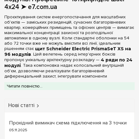
4х24 ➤ e7.com.ua
Проєкткування систем енергопостачання для масштабних
об'єктів — заміських резиденцій, сучасних багаторівневих
квартир, комерційних приміщень та офісних центрів — вимагає
максимальної концентрації захисної та розподільної
автоматики в одному вузлі. Коли стандартні оболонки на 54
або 72 точки вже не можуть вмістити всі лінії, ідеальним
рішенням стає
щит Schneider Electric PrismaSeT XS на
96 модулів
. Цей велетень серед інтер'єрних боксів
пропонує унікальну архітектурну розкладку —
4 ряди по 24
модулі
. Така компоновка надає колосальний внутрішній
об'єм, дозволяючи реалізувати багаторівневий
диференціальний захист, інтегрувати компоненти
автоматизації «розумного будинку», контактори, масивні
Читати повністю...
трифазні крос-модулі та кліматичні реле без шкоди для
щільності монтажу.
У каталозі профільного інтернет-магазину
e7.com.ua
Нові статті
представлені всі модифікації розподільних шаф PrismaSeT XS
ємністю 96 DIN-модулів. Корпуси всіх виробів серії
виготовляються з високотехнологічного самозагасаючого
пластику (технополімеру) бездоганного білого кольору. Цей
Прохідний вимикач схема підключення на 3 точки
інноваційний матеріал не схильний до пожовтіння від часу,
05.11.2025
стійкий до подряпин та випадкових механічних ударів під час
експлуатації. На нашій посадковій сторінці ви можете підібрати