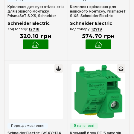
Кріплення для пустотілих стін
Комплект кріплення для
для врізного монтажу,
навісного монтажу, PrismaSeT
PrismaSeT S-XS, Schneider
S-XS, Schneider Electric
Electric LVSXX5
LVSXX7
Schneider Electric
Schneider Electric
12718
12719
320
.
10
грн
574
.
70
грн
Schneider Electric LVSXY1124
Клемний блок PE, 5 виходів,