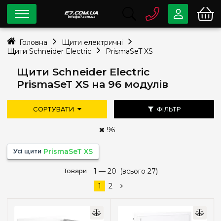
0 800
33-63-07
Головна
Щити електричні
Безкоштовно
Щити Schneider Electric
PrismaSeT XS
info@e7.com.ua
044
334-79-78
Щити Schneider Electric
PrismaSeT XS на 96 модулів
Viber
Telegram
СОРТУВАТИ
ФІЛЬТР
96
Ціна
Усі щити
PrismaSeT XS
—
грн
дешевше
дорожче
Товари
1 —
нові надходження
20
(всього 27)
популярність
1
2
Тип монтажу