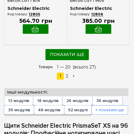
Electric LGYT1E14
Electric LGYT1N05
Schneider Electric
Schneider Electric
12805
12806
564
.
70
грн
385
.
00
грн
ПОКАЗАТИ ЩЕ
Товари
1 —
20
(всього 27)
1
2
Інші модульності:
13 модулів
18 модулів
26 модулів
36 модулів
39 модулів
48 модулів
52 модулі
+ показати ще
Щити Schneider Electric PrismaSeT XS на 96
модулів: Професійне чотирирядне шасі