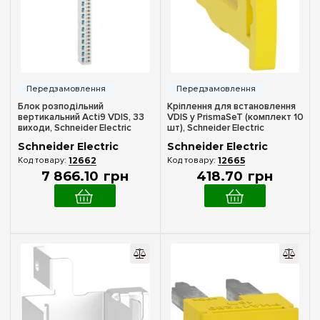
Колір корпусу
Білий
(4)
Ступінь захисту IP
IP40
(6)
Блок розподільний
Кріплення для встановлення
вертикальний Acti9 VDIS, 33
VDIS у PrismaSeT (комплект 10
виходи, Schneider Electric
шт), Schneider Electric
Двері
A9XPK707
A9XPKL10
Schneider Electric
Schneider Electric
Біла
(3)
12662
12665
7 866
.
10
грн
418
.
70
грн
Прозора
(3)
Ширина, мм
550 мм
(2)
610 мм
(2)
Очистити вибір