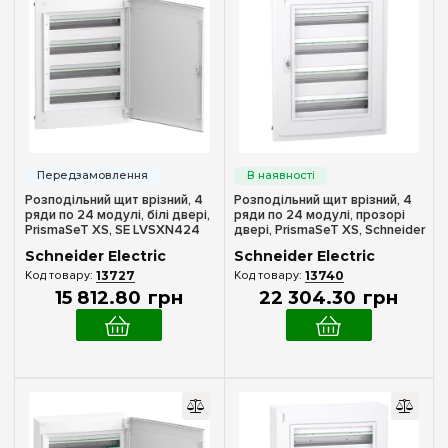
Зовнішній
(2)
Внутрішній (у нішу)
(2)
Кількість модулів
13
(+14)
18
(+14)
24
(+2)
Розподільний щит врізний, 4
Розподільний щит врізний, 4
26
(+8)
ряди по 24 модулі, білі двері,
ряди по 24 модулі, прозорі
PrismaSeT XS, SE LVSXN424
двері, PrismaSeT XS, Schneider
36
(+7)
Electric LVSXP424
Schneider Electric
Schneider Electric
39
(+15)
13727
13740
15 812
.
80
грн
22 304
.
30
грн
48
(+21)
52
(+8)
54
(+12)
72
(+18)
Комплектація клемами PE+N
96