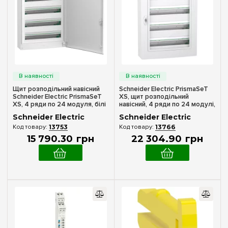
У комплекті
(4)
120
(+27)
144
(+28)
Матеріал корпусу
168
(+22)
Пластик
(6)
192
(+22)
Дверцята
Біла
Щит розподільний навісний
Schneider Electric PrismaSeT
(3)
Schneider Electric PrismaSeT
XS, щит розподільний
Прозора
XS, 4 ряди по 24 модуля, білі
навісний, 4 ряди по 24 модулі,
(3)
двері, LVSXQ424
прозорі двері, LVSXR424
Schneider Electric
Schneider Electric
13753
13766
Серія
15 790
.
30
грн
22 304
.
90
грн
Acti9
(3)
Linegry
(6)
PrismaSeT S
(8)
PrismaSeT XS
(16)
Resi9
(4)