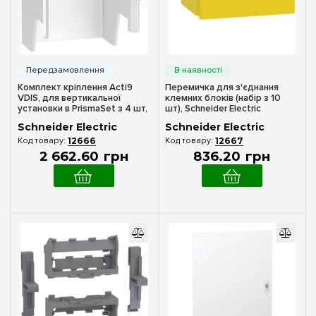
Комплект кріплення Acti9
Перемичка для з'єднання
VDIS, для вертикальної
клемних блоків (набір з 10
установки в PrismaSet з 4 шт,
шт), Schneider Electric
Schneider Electric A9XPKV04
LGYT4A01
Schneider Electric
Schneider Electric
12666
12667
2 662
.
60
грн
836
.
20
грн