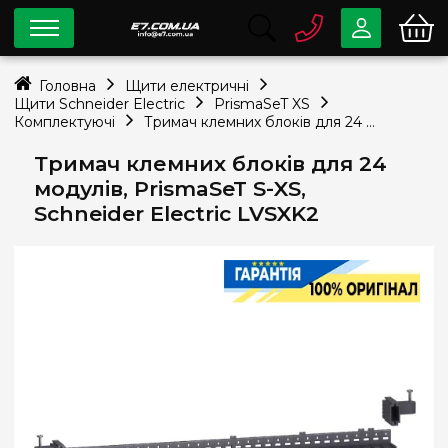
0 800
33-63-07
Головна
Щити електричні
Безкоштовно
Щити Schneider Electric
PrismaSeT XS
info@e7.com.ua
Комплектуючі
Тримач клемних блоків для 24 модулів, PrismaSeT S-XS, Schneider Electric LVSXK2
044
334-79-78
Тримач клемних блоків для 24
Viber
Telegram
модулів, PrismaSeT S-XS,
Schneider Electric LVSXK2