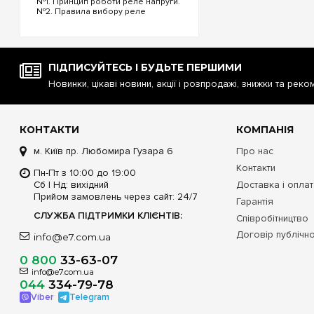
№1. Принцип роботи реле напруги.
№2. Правила вибору реле
Забезпечте преміальн
напруги. №3. Функціональність та
Electric PrismaSe
налаштування реле напруги. №4.
Наші кваліфіковані ф
Керування реле напруги через Wi-
Fi. №5. Реле напруги чи
сумісними автоматич
стабілізатор: що ...
доставку в будь-яке м
ПІДПИСУЙТЕСЬ І БУДЬТЕ ПЕРШИМИ
Хмельницький, Черка
Новинки, цікаві новини, акції і розпродажі, знижки та реко
КОНТАКТИ
КОМПАНІЯ
м. Київ пр. Любомира Гузара 6
Про нас
Контакти
Пн-Пт з 10:00 до 19:00
Сб | Нд: вихідний
Доставка і опла
Прийом замовлень через сайт: 24/7
Гарантія
СЛУЖБА ПІДТРИМКИ КЛІЄНТІВ:
Співробітництво
Договір публічн
info@e7.com.ua
0 800
33-63-07
info@e7.com.ua
044
334-79-78
Viber
Telegram