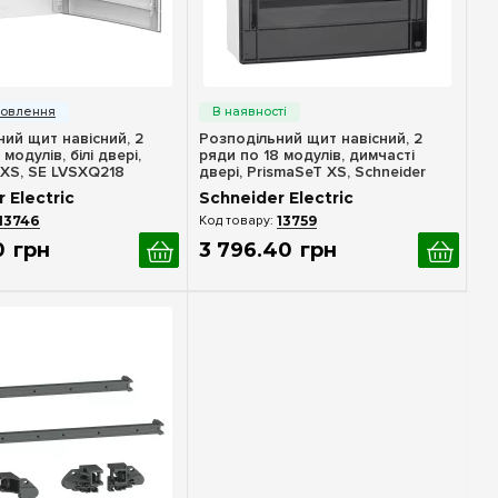
идкий перегляд
Швидкий перегляд
ий щит навісний, 2
Розподільний щит навісний, 2
модулів, білі двері,
ряди по 18 модулів, димчасті
 XS, SE LVSXQ218
двері, PrismaSeT XS, Schneider
Electric LVSXR218
 Electric
Schneider Electric
13746
13759
0
грн
3 796
.
40
грн