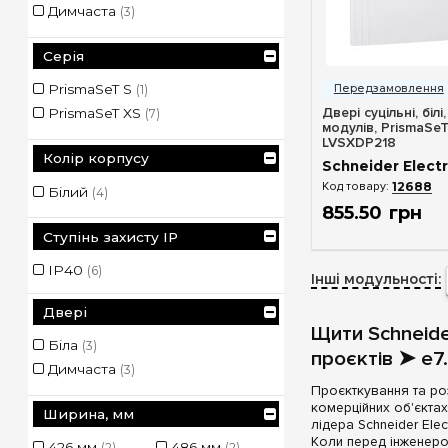
Димчаста
(3)
Серія
Швидкий п
PrismaSeT S
(1)
Двері суцільні, білі
PrismaSeT XS
(7)
модулів, PrismaSeT
LVSXDP218
Колір корпусу
Schneider Electr
12688
Білий
(4)
855
.
50
грн
Ступінь захисту IP
IP40
(6)
Інші модульності:
Двері
Щити Schneide
Біла
(3)
проєктів ➤ e7
Димчаста
(3)
Проєкткування та ро
комерційних об'єкта
Ширина, мм
лідера Schneider El
Коли перед інженеро
426 мм
486 мм
(2)
(2)