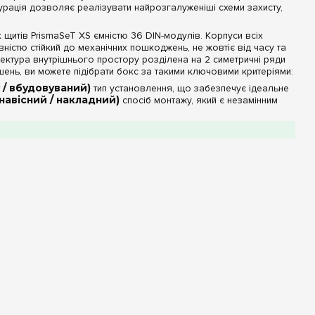
гурація дозволяє реалізувати найрозгалуженіші схеми захисту,
 щитів PrismaSeT XS ємністю 36 DIN-модулів. Корпуси всіх
ністю стійкий до механічних пошкоджень, не жовтіє від часу та
тектура внутрішнього простору розділена на 2 симетричні ряди
ішень, ви можете підібрати бокс за такими ключовими критеріями:
у / вбудовуваний)
тип установлення, що забезпечує ідеальне
(навісний / накладний)
спосіб монтажу, який є незамінним
та
, які роблять щит практично невидимим на тлі світлого
яють візуально моніторити стан автоматики та показники
ндартом
IP40
, що надійно захищає внутрішні вузли від
частин.
зподільними шинами
и за колосальну зручність та високу швидкість проведення
антовано постачаються
в комплекті з розподільними
ться на спеціалізовані супорти, забезпечуючи безпечне, швидке
ьшена відстань між задньою стінкою основи та модульною
 їх заломам та суттєво прискорюючи процес збирання.