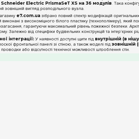
 Schneider Electric PrismaSeT XS на 36 модулів
. Така конфі
ий зовнішній вигляд розподільного вузла.
магазину
e7.com.ua
зібрано повний спектр модифікацій оригінальних
виконані з високоміцного білого пластику (технополімеру), який пов
озагасання, гарантуючи максимальний рівень пожежної безпеки. Архі
ому. Залежно від специфіки будівельних конструкцій та інтер'єрних р
ої інтеграції:
У наявності доступні щити під
внутрішній (в ніш
лоскої фронтальної панелі зі стіною, а також моделі під
зовнішній 
і проводки або відсутності технічної можливості штроблення стін.
сних дверцят:
Ви можете вибрати лаконічні суцільні
білі дверця
легантні
димчасті (напівпрозорі тоновані)
дверцята, що дозвол
з відкриття боксу.
д пилу та вологи:
Більша частина моделей сертифікована за ста
их частинок та повністю виключає випадкове торкання токоведучих 
і PrismaSeT XS та повна базова комплектація ро
нішніх даних, серія PrismaSeT XS на 36 модулів цінується інженерам
біт:
ми в комплекті:
Усі представлені дворядні модифікації шаф гар
 Фірмові ізольовані клемні блоки заземлення та нуля жорстко монтую
ення десятків незалежних ліній відразу з коробки.
стір для розведення ліній:
Знімна рама з DIN-рейками та збіл
печують повну свободу для укладання силових дротів, запобігаючи