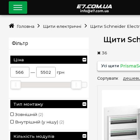
Головна
Щити електричні
Щити Schneider Electr
Щити Schn
Фільтр
36
Ціна
Усі щити
PrismaS
—
грн
Сортувати:
дешев
Тип монтажу
Зовнішній
(2)
Внутрішній (у нішу)
(2)
Кількість модулів