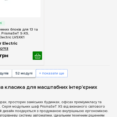
идкий перегляд
мних блоків для 13 та
, PrismaSeT S-XS,
Electric LVSXK1
 Electric
12713
грн
дулів
52 модулі
+ показати ще
на класика для масштабних інтер'єрних
рах, просторих заміських будинках, офісах преміумкласу та
к. Серія модульних шаф PrismaSeT XS від визнаного світового
ьний дизайн поєднується з продуманою внутрішньою ергономікою.
торівневу систему автоматики, ідеальним технічним рішенням