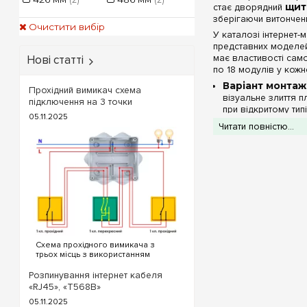
стає дворядний
щит
зберігаючи витончен
Очистити вибір
У каталозі інтернет-
представних моделей 
має властивості сам
Нові статті
по 18 модулів у кожн
Варіант монтажн
Прохідний вимикач схема
візуальне злиття п
підключення на 3 точки
при відкритому тип
05.11.2025
Виконання захи
Читати повністю...
оздоблення, або е
індикаторів фаз бе
Клас захисту ві
проникнення тверд
Ергономіка шас
Крім бездоганних зов
електромонтажних ро
Оригінальні кле
Схема прохідного вимикача з
клемами PE+N
.
трьох місць з використанням
та акуратне розвед
прохідних та перехресного
вимикача. Для реалізації схеми
Комфортний про
Розпинування інтернет кабеля
прохідних вимикачів з трьох точок
автоматикою забез
«RJ45», «T568B»
будуть потрібні наступні вимикачі:
05.11.2025
Два од...