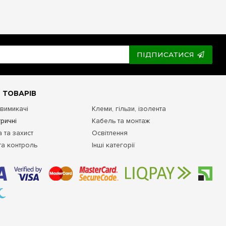
о будинку! Купити оригінальний розподільний
щит Schneider
 виробника можна прямо зараз в інтернет-магазине e7.com.ua.
жу, колір дверцят, а також повністю укомплектувати щит
. Ми забезпечуємо швидку обробку замовлень та оперативну
я, Кривий Ріг, Миколаїв, Вінницю, Полтаву, Чернігів,
ПІДПИСАТИСЯ
 ТОВАРІВ
 вимикачі
Клеми, гільзи, ізолента
ричні
Кабель та монтаж
 та захист
Освітлення
та контроль
Інші категорії