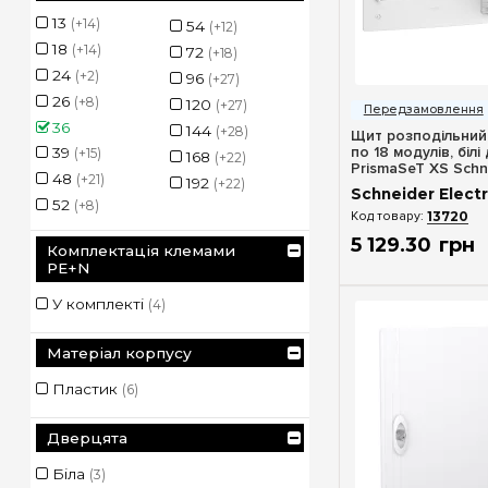
13
(+14)
54
(+12)
18
(+14)
72
(+18)
24
(+2)
96
(+27)
Швидкий п
26
(+8)
120
(+27)
36
144
(+28)
Щит розподільний 
по 18 модулів, білі 
39
(+15)
168
(+22)
PrismaSeT XS Schne
48
(+21)
192
(+22)
LVSXN218
Schneider Electr
52
(+8)
13720
5 129
.
30
грн
Комплектація клемами
PE+N
У комплекті
(4)
Матеріал корпусу
Пластик
(6)
Дверцята
Біла
(3)