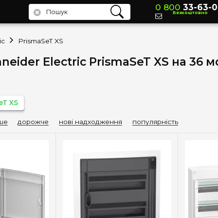
0 800
33-63-0
Безкоштовно
ic
PrismaSeT XS
eider Electric PrismaSeT XS на 36 
eT XS
ше
дорожче
нові надходження
популярність