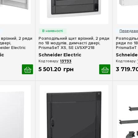
ерегляд
Швидкий перегляд
Шв
врізний, 2 ряди
Розподільний щит врізний, 2 ряди
Розподільн
двері,
по 18 модулів, димчасті двері,
ряди по 18 
ider Electric
PrismaSeT XS, SE LVSXP218
PrismaSeT
ic
Schneider Electric
Schneider
13733
5 501
.
20
грн
3 719
.
7