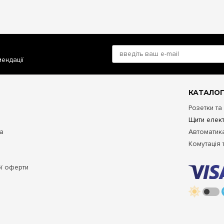
ий рівень безпеки, надійності та естетики для електромережі вашог
T XS на 36 модулів
за найкращою ціною з офіційною гарантією від
ахівці завжди готові допомогти вам підібрати оптимальний тип монта
ними вимикачами, ПЗВ, дифф-автоматами та реле контролю напруги
істо України, включаючи Київ, Харків, Дніпро, Одесу, Львів, Запоріжж
си, Житомир та Сумі.
мендації
КАТАЛОГ
Розетки та
Щити елект
та
Автоматика
Комутація 
ої оферти