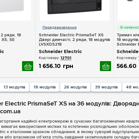
ерегляд
Швидкий перегляд
Шв
, 2 ряди, 18
Schneider Electric PrismaSeT XS
Тримач кле
 XS, SE
Двері димчасті, 2 ряди, 18 модулів
18 модулів
LVSXDS218
Schneider 
ic
Schneider Electric
Schneider
12701
1 656
.
10
грн
566
.
60
13 модулів
18 модулів
26 модулів
39 модулів
48 мо
r Electric PrismaSeT XS на 36 модулів: Дворяд
.com.ua
згортання надійної електромережі в сучасних багатокімнатних кварти
х вимагає використання містких та естетичних розподільних оболоно
ectric є еталонним зразком обладнання, в якому суворий індустріал
м або власником об'єкта стоїть завдання скомпонувати складну бага