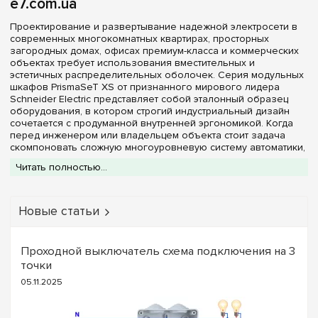
e7.com.ua
Проектирование и развертывание надежной электросети в
современных многокомнатных квартирах, просторных
загородных домах, офисах премиум-класса и коммерческих
объектах требует использования вместительных и
эстетичных распределительных оболочек. Серия модульных
шкафов PrismaSeT XS от признанного мирового лидера
Schneider Electric представляет собой эталонный образец
оборудования, в котором строгий индустриальный дизайн
сочетается с продуманной внутренней эргономикой. Когда
перед инженером или владельцем объекта стоит задача
скомпоновать сложную многоуровневую систему автоматики,
идеальным техническим решением становится двухрядный
Читать полностью...
щит Schneider Electric PrismaSeT XS на 36 модулей
.
Такая конфигурация позволяет реализовать самые
разветвленные схемы защиты, сохраняя утонченный
внешний вид распределительного узла.
Новые статьи
В каталоге интернет-магазина
e7.com.ua
собран полный
спектр модификаций оригинальных щитов PrismaSeT XS
емкостью 36 DIN-модулей. Корпуса всех представленных
Проходной выключатель схема подключения на 3
моделей выполнены из высокопрочного белого пластика
точки
(технополимера), который полностью устойчив к
05.11.2025
механическим повреждениям, не желтеет от времени и
обладает свойствами самозатухания, гарантируя
максимальный уровень пожарной безопасности. Архитектура