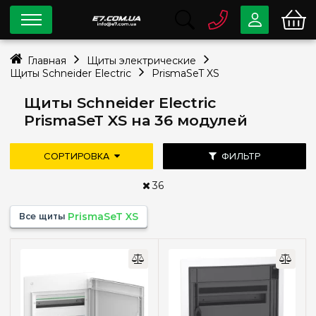
0 800
33-63-07
Главная
Щиты электрические
Бесплатно
Щиты Schneider Electric
PrismaSeT XS
info@e7.com.ua
044
334-79-78
Щиты Schneider Electric
PrismaSeT XS на 36 модулей
Viber
Telegram
СОРТИРОВКА
ФИЛЬТР
36
Цена
Все щиты
PrismaSeT XS
—
грн
дешевле
дороже
новые поступления
популярность
Тип монтажа