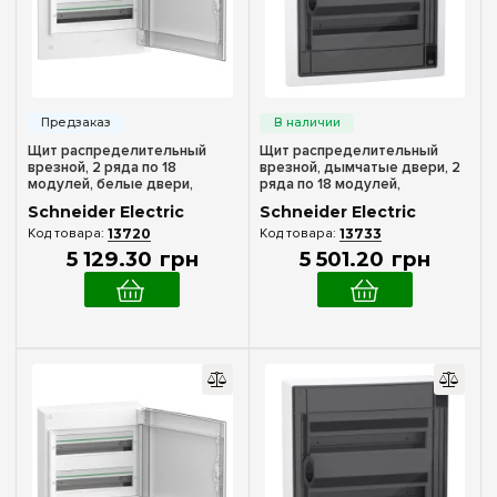
Наружный
(2)
Внутренний (в нишу)
(2)
Количество модулей
13
(+14)
Щит распределительный
Щит распределительный
врезной, 2 ряда по 18
врезной, дымчатые двери, 2
18
(+14)
модулей, белые двери,
ряда по 18 модулей,
PrismaSeT XS Schneider
PrismaSeT XS, Schneider
24
(+2)
Schneider Electric
Schneider Electric
Electric LVSXN218
Electric LVSXP218
13720
13733
26
(+8)
5 129
.
30
грн
5 501
.
20
грн
36
39
(+15)
48
(+21)
52
(+8)
54
(+12)
72
(+18)
Комплектация клеммами PE+N
96
(+27)