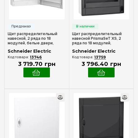
В комплекте
(4)
120
(+27)
144
(+28)
Материал корпуса
168
(+22)
Пластик
(6)
192
(+22)
Щит распределительный
Щит распределительный
навесной, 2 ряда по 18
навесной PrismaSeT XS, 2
Дверца
модулей, белые двери,
ряда по 18 модулей,
PrismaSeT XS, Schneider
дымчатые двери, Schneider
Schneider Electric
Schneider Electric
Electric LVSXQ218
Electric LVSXR218
Белая
(3)
13746
13759
Дымчатая
3 719
.
70
грн
3 796
.
40
грн
(3)
Серия
PrismaSeT S
(1)
PrismaSeT XS
(7)
Цвет корпуса
Белый
(4)