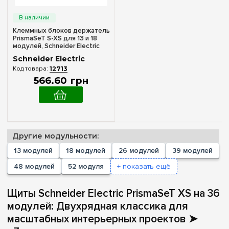
Клеммных блоков держатель
PrismaSeT S-XS для 13 и 18
модулей, Schneider Electric
LVSXK1
Schneider Electric
12713
566
.
60
грн
Другие модульности:
13 модулей
18 модулей
26 модулей
39 модулей
48 модулей
52 модуля
+ показать ещё
Щиты Schneider Electric PrismaSeT XS на 36
модулей: Двухрядная классика для
масштабных интерьерных проектов ➤