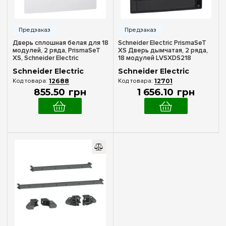
Степень защиты IP
IP40
(6)
Дверь сплошная белая для 18
Schneider Electric PrismaSeT
Дверь
модулей, 2 ряда, PrismaSeT
XS Дверь дымчатая, 2 ряда,
XS, Schneider Electric
18 модулей LVSXDS218
LVSXDP218
Белая
(3)
Schneider Electric
Schneider Electric
12688
12701
Дымчатая
(3)
855
.
50
грн
1 656
.
10
грн
Ширина, мм
426 мм
(2)
486 мм
(2)
Очистить выбор