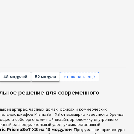
48 модулей
52 модуля
+ показать ещё
иальное решение для современного
ных квартирах, частных домах, офисах и коммерческих
тельных шкафов PrismaSeT XS от всемирно известного бренда
ающее в себе эргономичный дизайн, эргономику внутреннего
актный распределительный узел, укомплектованный
ric PrismaSeT XS на 13 модулей
. Продуманная архитектура