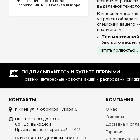
позволяет размести
№1. Принцип работы реле
напряжения. №2. Правила выбора
выделенной техноло
реле напряжения. №3.
В интернет-магазине
Функциональность и настройки
реле напряжения. №4.
устройств обладает 
Управление реле напряжения
специфики вашего ин
через Wi-Fi. №5. Реле напряжения
параметрам:
или стаб...
Тип монтажной
быстрого закрепле
скрыть корпус в с
Читать полностью...
Исполнение фр
светлых стен, либ
индикаторов без н
Степень защиты
ПОДПИСЫВАЙТЕСЬ И БУДЬТЕ ПЕРВЫМИ
токоведущим частя
Новинки, интересные новости, акции и распродажи, скидк
Эргономика Pr
Помимо эстетичного 
шкафа:
КОНТАКТЫ
КОМПАНИЯ
Расширенная ш
г. Киев ул. Любомира Гузара 6
О нас
распределител
Контакты
специализированно
Пн-Пт с 10:00 до 19:00
докупать сторонни
Сб | Вс: выходной
Доставка и опла
Продуманное ш
Прием заказов через сайт: 24/7
Гарантия
колоссальное удоб
СЛУЖБА ПОДДЕРЖКИ КЛИЕНТОВ:
Сотрудничество