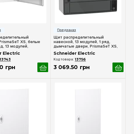
стрый просмотр
Быстрый просмотр
еделительный
Щит распределительный
PrismaSeT XS, белые
навесной, 13 модулей, 1 ряд,
яд, 13 модулей,
дымчатые двери, PrismaSeT XS,
Electric SE LVSXQ113
Schneider Electric LVSXR113
 Electric
Schneider Electric
13743
13756
0
грн
3 069
.
50
грн