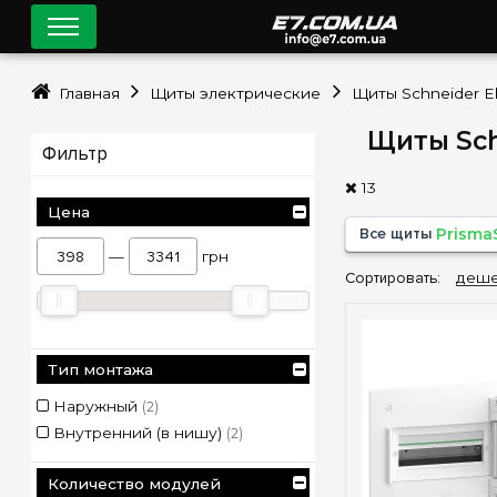
Главная
Щиты электрические
Щиты Schneider El
Щиты Schn
Фильтр
13
Цена
Все щиты
Prisma
—
грн
Сортировать:
деше
Тип монтажа
Наружный
(2)
Внутренний (в нишу)
(2)
Количество модулей