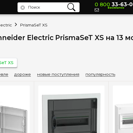
0 800
33-63-0
Бесплатно
ectric
PrismaSeT XS
eider Electric PrismaSeT XS на 13 
SeT XS
вле
дороже
новые поступления
популярность