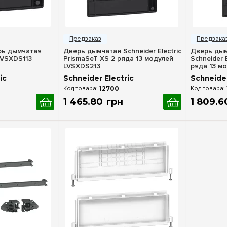
росмотр
Быстрый просмотр
Бы
рь дымчатая
Дверь дымчатая Schneider Electric
Дверь дым
 LVSXDS113
PrismaSeT XS 2 ряда 13 модулей
Schneider 
LVSXDS213
ряда 13 м
ic
Schneider Electric
Schneider
12700
1 465
.
80
грн
1 809
.
6