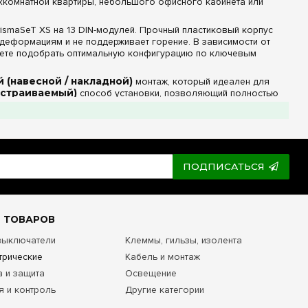
хкомнатной квартиры, небольшого офисного кабинета или
ismaSeT XS на 13 DIN-модулей. Прочный пластиковый корпус
деформациям и не поддерживает горение. В зависимости от
ожете подобрать оптимальную конфигурацию по ключевым
 (навесной / накладной)
монтаж, который идеален для
 встраиваемый)
способ установки, позволяющий полностью
у
, которая делает щит максимально незаметным на фоне
онтролировать состояние модульных аппаратов и световых
артом защиты
IP40
, что полностью исключает доступ к
ПОДПИСАТЬСЯ
о расключения
ание удобству и скорости электромонтажных работ внутри
 ТОВАРОВ
на 13 модулей поставляются
в комплекте с
 выключатели
Клеммы, гильзы, изолента
 блоки заземления и ноля жестко фиксируются на
трические
Кабель и монтаж
лючение отходящих кабельных линий без необходимости
а и защита
Освещение
 стенкой основания и модульными аппаратами обеспечивают
я и контроль
Другие категории
ускоряя процесс сборки распределительного узла.