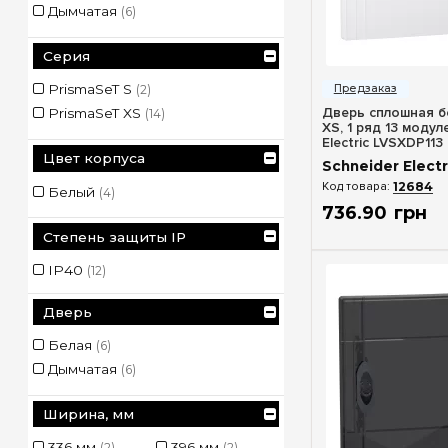
Дымчатая
(6)
Серия
Быстрый п
PrismaSeT S
(2)
Дверь сплошная б
PrismaSeT XS
(14)
XS, 1 ряд 13 модул
Electric LVSXDP113
Цвет корпуса
Schneider Electr
12684
Белый
(4)
736
.
90
грн
Степень защиты IP
IP40
(12)
Дверь
Белая
(6)
Дымчатая
(6)
Ширина, мм
336 мм
396 мм
(2)
(2)