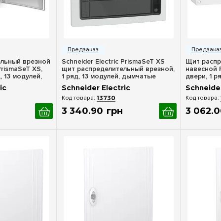
росмотр
Быстрый просмотр
Бы
льный врезной
Schneider Electric PrismaSeT XS
Щит распр
PrismaSeT XS,
щит распределительный врезной,
навесной 
, 13 модулей,
1 ряд, 13 модулей, дымчатые
двери, 1 р
двери, LVSXP113
Schneider 
ic
Schneider Electric
Schneider
13730
3 340
.
90
грн
3 062
.
0