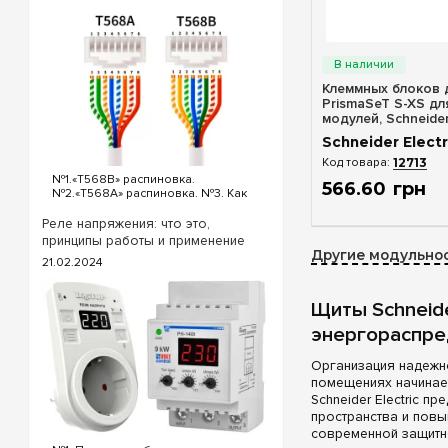
Быстрый п
Клеммных блоков 
PrismaSeT S-XS для
модулей, Schneider
Schneider Electr
12713
№1.«T568B» распиновка.
566
.
60
грн
№2.«T568A» распиновка. №3. Как
обжать кабель интернета?
«T568B» распиновка интернет
Реле напряжения: что это,
кабеля Порядок проводов схемы
принципы работы и применение
«T568B»: «T568B» 1. Бело...
Другие модульнос
21.02.2024
Щиты Schneide
энергораспре
Организация надежно
помещениях начинае
Schneider Electric 
пространства и повы
современной защитн