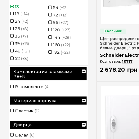
13
54
(+12)
18
(+14)
72
(+18)
24
(+2)
96
(+27)
Быстрый п
26
(+8)
120
(+27)
36
(+7)
144
(+28)
Щит распределите
Schneider Electric 
39
(+15)
168
(+22)
белые двери, 1 ряд
48
(+21)
192
(+22)
LVSXN113
Schneider Electr
52
(+8)
13717
2 678
.
20
грн
Комплектация клеммами
PE+N
В комплекте
(4)
Материал корпуса
Пластик
(12)
Дверца
Белая
(6)