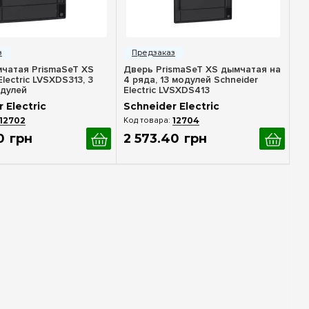
стрый просмотр
Быстрый просмотр
чатая PrismaSeT XS
Дверь PrismaSeT XS дымчатая на
Electric LVSXDS313, 3
4 ряда, 13 модулей Schneider
одулей
Electric LVSXDS413
 Electric
Schneider Electric
12702
12704
0
грн
2 573
.
40
грн