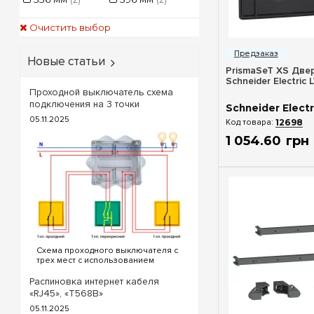
Очистить выбор
Быстрый п
Новые статьи
PrismaSeT XS Две
Schneider Electric
Проходной выключатель схема
подключения на 3 точки
Schneider Electr
05.11.2025
12698
1 054
.
60
грн
Схема проходного выключателя с
трех мест с использованием
проходных и перекрестного
выключателя. Для реализации
Распиновка интернет кабеля
схемы проходных выключателей с
«RJ45», «T568B»
трех точек потребуются
05.11.2025
следующие выключатели: ...