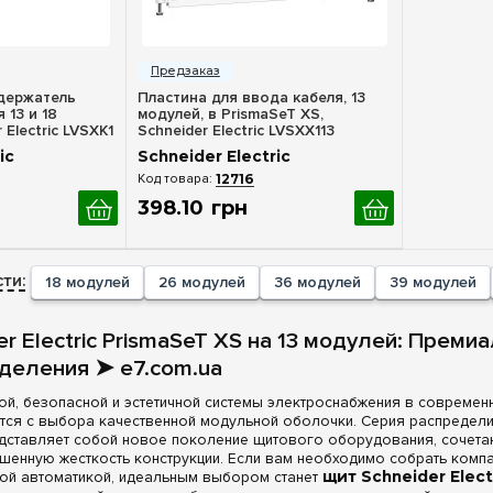
росмотр
Быстрый просмотр
держатель
Пластина для ввода кабеля, 13
 13 и 18
модулей, в PrismaSeT XS,
 Electric LVSXK1
Schneider Electric LVSXX113
ic
Schneider Electric
12716
398
.
10
грн
ти:
18 модулей
26 модулей
36 модулей
39 модулей
r Electric PrismaSeT XS на 13 модулей: Прем
деления ➤ e7.com.ua
й, безопасной и эстетичной системы электроснабжения в современ
тся с выбора качественной модульной оболочки. Серия распредели
представляет собой новое поколение щитового оборудования, сочет
шенную жесткость конструкции. Если вам необходимо собрать комп
ой автоматикой, идеальным выбором станет
щит Schneider Elect