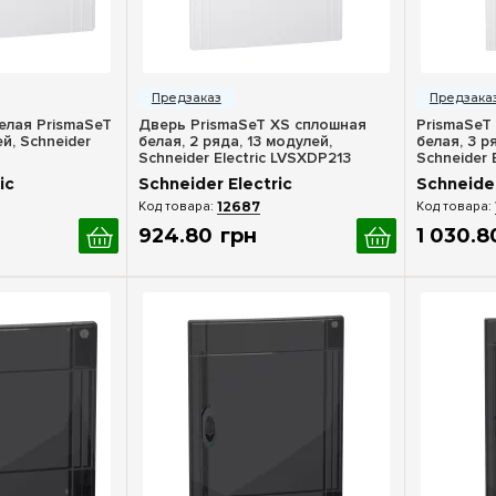
росмотр
Быстрый просмотр
Бы
елая PrismaSeT
Дверь PrismaSeT XS сплошная
PrismaSeT
ей, Schneider
белая, 2 ряда, 13 модулей,
белая, 3 р
Schneider Electric LVSXDP213
Schneider 
ic
Schneider Electric
Schneider
12687
924
.
80
грн
1 030
.
8