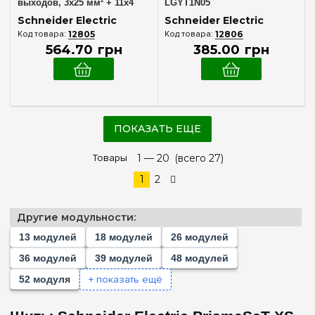
выходов, 3x25 мм² + 11x4
LGYT1N05
мм²
Schneider Electric
Schneider Electric
12805
12806
564
.
70
грн
385
.
00
грн
ПОКАЗАТЬ ЕЩЕ
Товары
1 —
20
(всего 27)
1
2
Другие модульности:
13 модулей
18 модулей
26 модулей
36 модулей
39 модулей
48 модулей
+ показать ещё
52 модуля