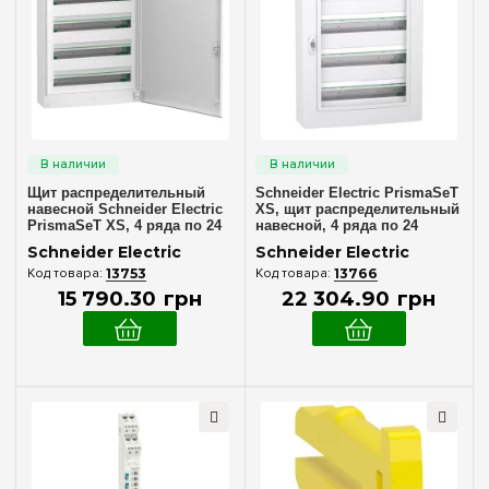
144
(+28)
Материал корпуса
168
(+22)
Пластик
(6)
192
(+22)
Дверца
Белая
(3)
Прозрачная
(3)
Щит распределительный
Schneider Electric PrismaSeT
навесной Schneider Electric
XS, щит распределительный
PrismaSeT XS, 4 ряда по 24
навесной, 4 ряда по 24
модуля, белые двери,
модуля, прозрачные двери,
Серия
Schneider Electric
Schneider Electric
LVSXQ424
LVSXR424
13753
13766
Acti9
(3)
15 790
.
30
грн
22 304
.
90
грн
Linegry
(6)
PrismaSeT S
(8)
PrismaSeT XS
(16)
Resi9
(4)
Цвет корпуса