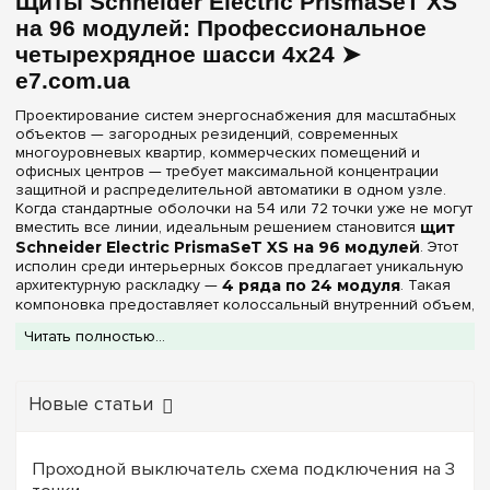
Щиты Schneider Electric PrismaSeT XS
на 96 модулей: Профессиональное
четырехрядное шасси 4х24 ➤
e7.com.ua
Проектирование систем энергоснабжения для масштабных
объектов — загородных резиденций, современных
многоуровневых квартир, коммерческих помещений и
офисных центров — требует максимальной концентрации
защитной и распределительной автоматики в одном узле.
Когда стандартные оболочки на 54 или 72 точки уже не могут
вместить все линии, идеальным решением становится
щит
Schneider Electric PrismaSeT XS на 96 модулей
. Этот
исполин среди интерьерных боксов предлагает уникальную
архитектурную раскладку —
4 ряда по 24 модуля
. Такая
компоновка предоставляет колоссальный внутренний объем,
позволяя реализовать многоуровневую дифференциальную
Читать полностью...
защиту, интегрировать компоненты автоматизации «умного
дома», контакторы, массивные трехфазные кросс-модули и
климатические реле без ущерба для плотности монтажа.
Новые статьи
В каталоге профильного интернет-магазина
e7.com.ua
представлены все выпускаемые модификации
распределительных шкафов PrismaSeT XS емкостью 96 DIN-
модулей. Корпуса всех изделий серии производятся из
Проходной выключатель схема подключения на 3
высокотехнологичного самозатухающего пластика