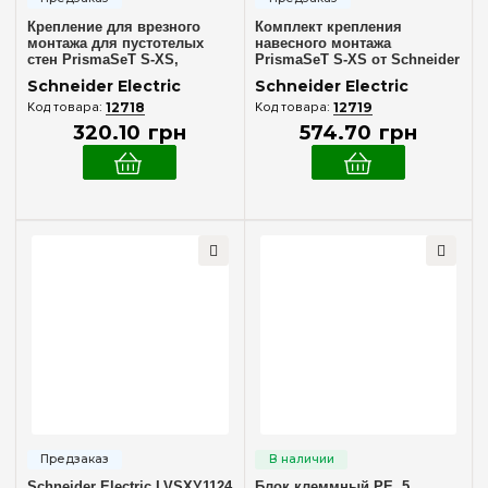
Крепление для врезного
Комплект крепления
монтажа для пустотелых
навесного монтажа
стен PrismaSeT S-XS,
PrismaSeT S-XS от Schneider
Schneider Electric LVSXX5
Electric LVSXX7
Schneider Electric
Schneider Electric
12718
12719
320
.
10
грн
574
.
70
грн
Schneider Electric LVSXY1124
Блок клеммный PE, 5