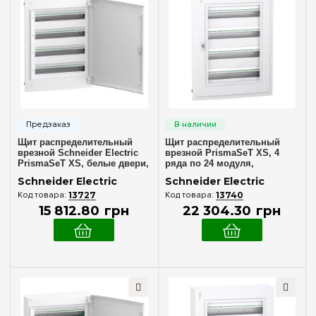
Внутренний (в нишу)
(2)
Количество модулей
13
(+14)
18
(+14)
24
(+2)
26
(+8)
Щит распределительный
Щит распределительный
36
(+7)
врезной Schneider Electric
врезной PrismaSeT XS, 4
PrismaSeT XS, белые двери,
ряда по 24 модуля,
39
(+15)
4 ряда по 24 модуля,
прозрачные двери,
Schneider Electric
Schneider Electric
LVSXN424
Schneider Electric LVSXP424
48
(+21)
13727
13740
15 812
.
80
грн
22 304
.
30
грн
52
(+8)
54
(+12)
72
(+18)
Комплектация клеммами PE+N
96
В комплекте
(4)
120
(+27)