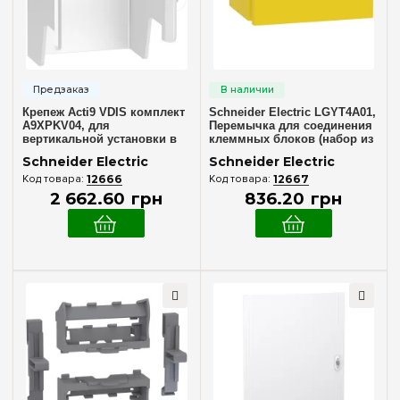
Крепеж Acti9 VDIS комплект
Schneider Electric LGYT4A01,
A9XPKV04, для
Перемычка для соединения
вертикальной установки в
клеммных блоков (набор из
PrismaSet из 4 шт, Schneider
10 шт)
Schneider Electric
Schneider Electric
Electric
12666
12667
2 662
.
60
грн
836
.
20
грн