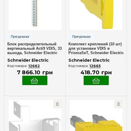
Белый
(4)
Степень защиты IP
IP40
(6)
Блок распределительный
Комплект креплений (10 шт)
Дверь
вертикальный Acti9 VDIS, 33
для установки VDIS в
выхода, Schneider Electric
PrismaSeT, Schneider Electric
Белая
(3)
A9XPK707
A9XPKL10
Schneider Electric
Schneider Electric
Прозрачная
(3)
12662
12665
7 866
.
10
грн
418
.
70
грн
Ширина, мм
550 мм
(2)
610 мм
(2)
Очистить выбор