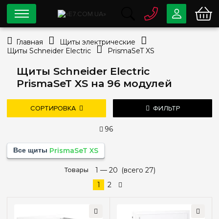
0 800
33-63-07
Главная
Щиты электрические
Бесплатно
Щиты Schneider Electric
PrismaSeT XS
info@e7.com.ua
044
334-79-78
Щиты Schneider Electric
PrismaSeT XS на 96 модулей
Viber
Telegram
СОРТИРОВКА
ФИЛЬТР
96
Цена
Все щиты
PrismaSeT XS
—
грн
дешевле
дороже
Товары
новые поступления
1 —
20
(всего 27)
популярность
1
2
Тип монтажа
Наружный
(2)