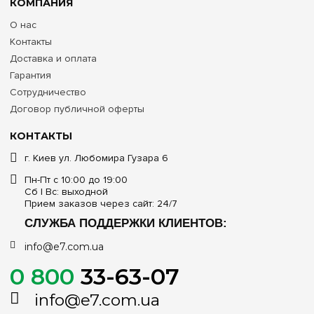
Технические характеристики четырехрядных
КОМПАНИЯ
распределительных щитов Schneider Electric
О нас
PrismaSeT XS на 96 модулей
Контакты
Доставка и оплата
Номинальная модульная вместимость
Гарантия
96 стандартных DIN-модулей (шириной 18 мм)
Сотрудничество
Договор публичной оферты
Архитектура внутреннего шасси (рядность)
КОНТАКТЫ
4 ряда по 24 модуля
на съемной жесткой раме
г. Киев ул. Любомира Гузара 6
Доступные модификации по типу монтажа
Пн-Пт с 10:00 до 19:00
Сб | Вс: выходной
Внутренний (встраиваемый в нишу) / Наружный (накладной
Прием заказов через сайт: 24/7
/ навесной)
СЛУЖБА ПОДДЕРЖКИ КЛИЕНТОВ:
Материал и базовый цвет корпуса
info@e7.com.ua
Высокопрочный самозатухающий пластик (технополимер),
0 800
33-63-07
цвет — белый
info@e7.com.ua
Варианты исполнения фронтальной дверцы