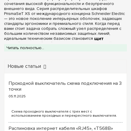
сочетания высокой функциональности и безупречного
внешнего вида. Серия распределительных шкафов
PrismaSeT XS от международного концерна Schneider Electric
— это новое поколение интерьерных оболочек, задающих
стандарты эргономики и премиального стиля. Когда перед
вами стоит задача собрать сложный узел распределения с
большим количеством независимых защитных линий,
идеальным техническим базисом становится
щит
Schneider Electric PrismaSeT XS на 39 модулей
.
Читать полностью...
Обладая уникальной трехрядной компоновкой (3 ряда по 13
DIN-модулей), эта модификация предоставляет
электромонтажнику расширенное пространство для удобного
разделения силовых групп.
Новые статьи
В специализированном интернет-магазине
e7.com.ua
доступен полный выбор конфигураций оригинальных щитов
PrismaSeT XS емкостью 39 модулей. Изделия выполнены в
Проходной выключатель схема подключения на 3
прочном пластиковом корпусе белого цвета из
точки
высококачественного самозатухающего термопластика,
который обладает повышенной ударопрочностью, не
05.11.2025
желтеет от времени и полностью устойчив к термическим
нагрузкам. В зависимости от технических условий вашего
объекта и дизайн-проекта помещения, в этой категории вы
можете подобрать бокс по ключевым параметрам:
Вариант монтажной интеграции:
В наличии
представлены модели под
внутренний (в нишу /