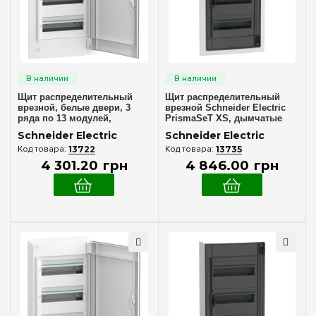
Внутренний (в нишу)
(4)
Количество модулей
13
(+14)
18
(+14)
Щит распределительный
Щит распределительный
24
(+2)
врезной, белые двери, 3
врезной Schneider Electric
ряда по 13 модулей,
PrismaSeT XS, дымчатые
26
(+8)
PrismaSeT XS, Schneider
двери, 3 ряда по 13 модулей
Schneider Electric
Schneider Electric
Electric LVSXN313
LVSXP313
36
(+7)
13722
13735
4 301
.
20
грн
4 846
.
00
грн
39
48
(+21)
52
(+8)
54
(+12)
72
(+18)
Комплектация клеммами PE+N
96
(+27)
В комплекте
(4)
120
(+27)