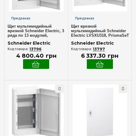
Белый
(7)
Степень защиты IP
Щит мультимедийный
Щит врезной
врезной Schneider Electric, 3
мультимедийный Schneider
IP40
(9)
ряда по 13 модулей,
Electric LVSXU318, PrismaSeT
PrismaSeT XS, LVSXU313
XS, 3 ряда по 18 модулей
Schneider Electric
Schneider Electric
Дверь
13796
13797
4 800
.
40
грн
6 337
.
30
грн
Белая
(6)
Дымчатая
(3)
Аксессуары
Держатель устройств
(4)
Патч-панель
(1)
Ширина, мм
336 мм
(3)