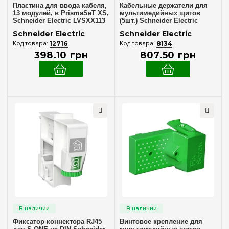
Пластина для ввода кабеля,
Кабельные держатели для
13 модулей, в PrismaSeT XS,
мультимедийных щитов
Schneider Electric LVSXX113
(5шт.) Schneider Electric
VDIR380004
Schneider Electric
Schneider Electric
12716
8134
398
.
10
грн
807
.
50
грн
Фиксатор коннектора RJ45
Винтовое крепление для