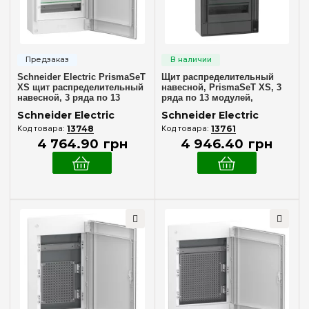
Нет в комплекте
(3)
144
(+28)
168
(+22)
Материал корпуса
192
(+22)
Пластик
(9)
Schneider Electric PrismaSeT
Щит распределительный
XS щит распределительный
навесной, PrismaSeT XS, 3
Дверца
навесной, 3 ряда по 13
ряда по 13 модулей,
модулей, белые двери,
дымчатые двери, Schneider
Schneider Electric
Schneider Electric
Белая
LVSXQ313
Electric LVSXR313
(6)
13748
13761
Дымчатая
(3)
4 764
.
90
грн
4 946
.
40
грн
Серия
Mini Pragma
(4)
Pragma
(4)
PrismaSeT S
(2)
PrismaSeT XS
(11)
Цвет корпуса