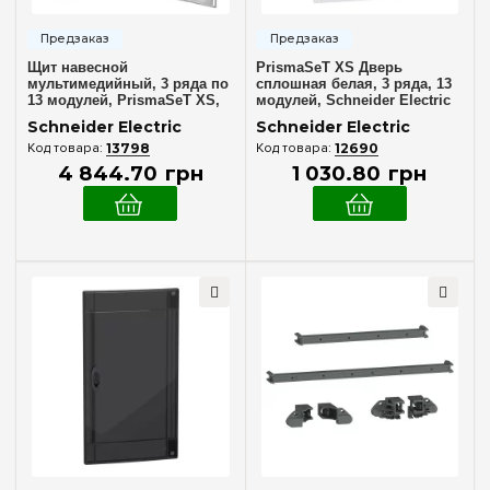
366 мм
(1)
396 мм
(2)
Щит навесной
PrismaSeT XS Дверь
456 мм
(1)
мультимедийный, 3 ряда по
сплошная белая, 3 ряда, 13
13 модулей, PrismaSeT XS,
модулей, Schneider Electric
Schneider Electric LVSXV313
LVSXDP313
Очистить выбор
Schneider Electric
Schneider Electric
13798
12690
4 844
.
70
грн
1 030
.
80
грн