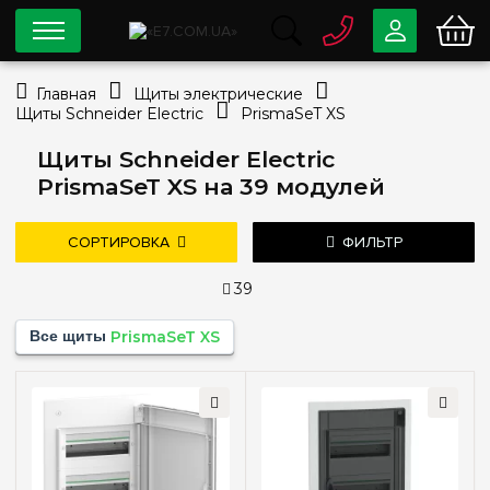
0 800
33-63-07
Главная
Щиты электрические
Бесплатно
Щиты Schneider Electric
PrismaSeT XS
info@e7.com.ua
044
334-79-78
Щиты Schneider Electric
PrismaSeT XS на 39 модулей
Viber
Telegram
СОРТИРОВКА
ФИЛЬТР
39
Цена
Все щиты
PrismaSeT XS
—
грн
дешевле
дороже
новые поступления
популярность
Тип монтажа
Наружный
(3)