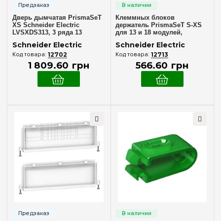
Дверь дымчатая PrismaSeT
Клеммных блоков
XS Schneider Electric
держатель PrismaSeT S-XS
LVSXDS313, 3 ряда 13
для 13 и 18 модулей,
модулей
Schneider Electric LVSXK1
Schneider Electric
Schneider Electric
12702
12713
1 809
.
60
грн
566
.
60
грн