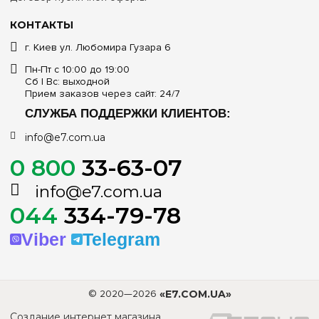
Доступные типы монтажа на объекте
КОМПАНИЯ
О нас
Наружный (накладной на стену) / Внутренний
(встраиваемый в подготовленную нишу)
Контакты
Доставка и оплата
Материал и цвет корпуса
Гарантия
Сотрудничество
Высокопрочный самозатухающий пластик, цвет корпуса —
белый
Договор публичной оферты
Варианты дизайнерского исполнения дверцы
КОНТАКТЫ
г. Киев ул. Любомира Гузара 6
На выбор: Белая (глухая пластиковая) / Дымчатая
(полупрозрачная тонированная)
Пн-Пт с 10:00 до 19:00
Сб | Вс: выходной
Опции комплектации шинами заземления/ноля
Прием заказов через сайт: 24/7
СЛУЖБА ПОДДЕРЖКИ КЛИЕНТОВ:
В комплекте (блоки PE+N на суппорте)
info@e7.com.ua
Степень пылезащиты оболочки (класс IP)
0 800
33-63-07
IP40 (надежный базовый интерьерный класс изоляции)
info@e7.com.ua