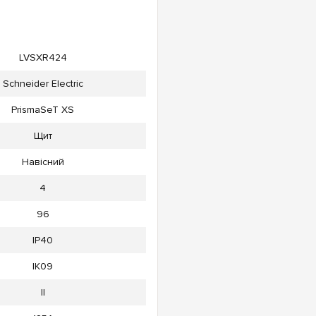
LVSXR424
Schneider Electric
PrismaSeT XS
Щит
Навісний
4
96
IP40
IK09
ll