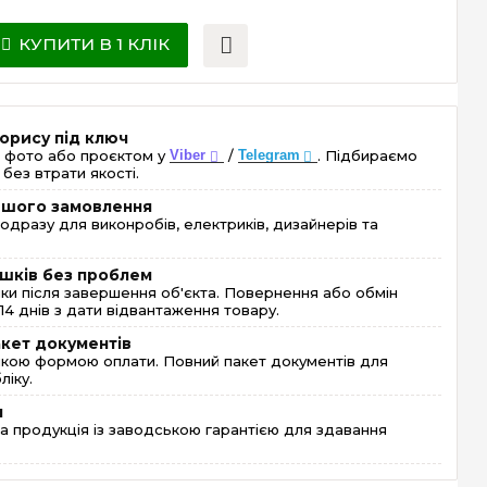
КУПИТИ В 1 КЛІК
орису під ключ
 фото або проєктом у
Viber
/
Telegram
. Підбираємо
без втрати якості.
ершого замовлення
одразу для виконробів, електриків, дизайнерів та
шків без проблем
и після завершення об'єкта. Повернення або обмін
4 днів з дати відвантаження товару.
акет документів
кою формою оплати. Повний пакет документів для
ліку.
я
 продукція із заводською гарантією для здавання