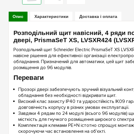
Опис
Характеристики
Доставка і оплата
Розподільний щит навісний, 4 ряди по
двері, PrismaSeT XS, LVSXR424 (LVSX
Розподільний щит Schneider Electric PrismaSeT XS LVSX
навісне рішення для ефективної організації електропро
обладнання. Призначений для автоматики, цей щит заб
розміщення до 96 модулів.
Переваги
Прозорі двері забезпечують зручний візуальний кон
обладнання без необхідності відкривати щит.
Високий клас захисту IP40 та ударостійкість IK09 га
довговічність корпусу в різних умовах експлуатації.
Завдяки 4 рядам по 24 модулі (всього 96 модулів) 
місткість для гнучкого розміщення широкого спектра
Комплектація клемами PE+N істотно спрощує монтаж 
скорочуючи час встановлення на об'єкті.