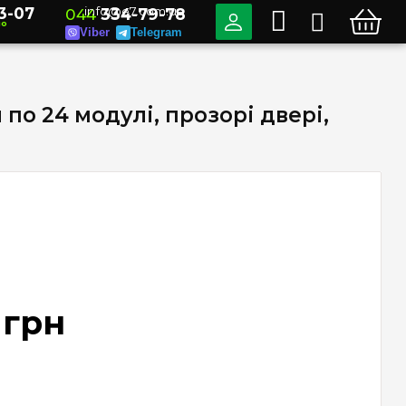
3-07
info@e7.com.ua
044
334-79-78
но
Viber
Telegram
 по 24 модулі, прозорі двері,
грн