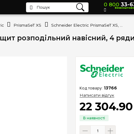
0 800
33-6
Безкоштов
ic
PrismaSeT XS
Schneider Electric PrismaSeT XS, щит розподільний навісний, 4 ряди по 24 модулі, прозорі двері, LVSXR424
, щит розподільний навісний, 4 ряди
13766
Написати відгук
22 304
.
90