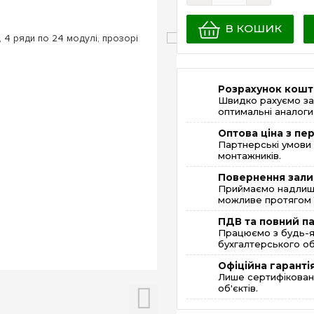
В КОШИК
Розрахунок кошт
Швидко рахуємо за
оптимальні аналоги 
Оптова ціна з п
Партнерські умови 
монтажників.
Повернення зали
Приймаємо надлишк
можливе протягом 1
ПДВ та повний п
Працюємо з будь-я
бухгалтерського об
Офіційна гаранті
Лише сертифікована
об'єктів.