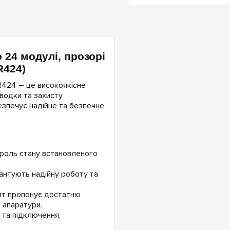
 24 модулі, прозорі
R424)
R424 – це високоякісне
водки та захисту
езпечує надійне та безпечне
троль стану встановленого
рантують надійну роботу та
щит пропонує достатню
 апаратури.
та підключення,