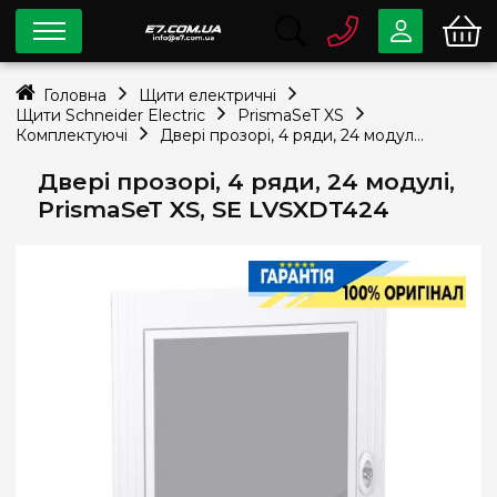
0 800
33-63-07
Головна
Щити електричні
Безкоштовно
Щити Schneider Electric
PrismaSeT XS
info@e7.com.ua
Комплектуючі
Двері прозорі, 4 ряди, 24 модулі, PrismaSeT XS, SE LVSXDT424
044
334-79-78
Двері прозорі, 4 ряди, 24 модулі,
Viber
Telegram
PrismaSeT XS, SE LVSXDT424