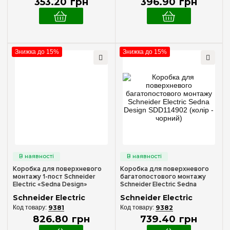
353
.
20
грн
396
.
90
грн
Знижка до 15%
Знижка до 15%
Коробка для поверхневого
Коробка для поверхневого
монтажу 1-пост Schneider
багатопостового монтажу
Electric «Sedna Design»
Schneider Electric Sedna
SDD114901 (колір - чорний)
Design SDD114902 (колір -
Schneider Electric
Schneider Electric
чорний)
9381
9382
826
.
80
грн
739
.
40
грн