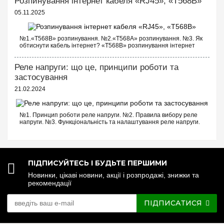
Розпинування інтернет кабеля «RJ45», «T568B»
05.11.2025
№1.«T568B» розпинування. №2.«T568A» розпинування. №3. Як
обтиснути кабель інтернет? «T568B» розпинування інтернет
кабелю Порядок проводів схеми «T568B»: «T568B» 1...
Реле напруги: що це, принципи роботи та
застосування
21.02.2024
№1. Принцип роботи реле напруги. №2. Правила вибору реле
напруги. №3. Функціональність та налаштування реле напруги.
№4. Керування реле напруги через Wi-Fi. №5. Реле напруги чи
стабілізатор: що ...
ПІДПИСУЙТЕСЬ І БУДЬТЕ ПЕРШИМИ
Новинки, цікаві новини, акції і розпродажі, знижки та
рекомендації
ПІДПИСАТИСЯ