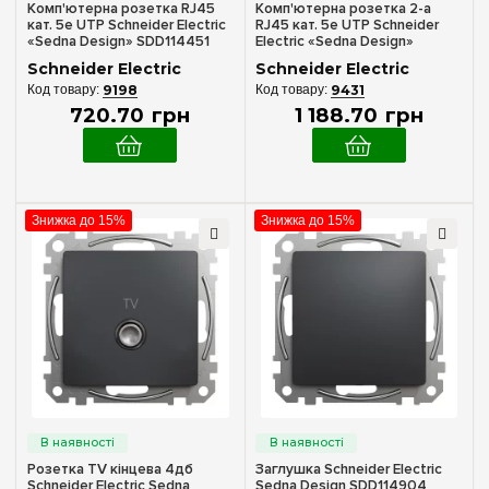
Загального призначення
(19)
Комп'ютерна розетка RJ45
Комп'ютерна розетка 2-а
кат. 5е UTP Schneider Electric
RJ45 кат. 5е UTP Schneider
Самозворотний механізм
(4)
«Sedna Design» SDD114451
Electric «Sedna Design»
(колір - чорний)
SDD114452 (колір - чорний)
Schneider Electric
Schneider Electric
9198
9431
720
.
70
грн
1 188
.
70
грн
Знижка до 15%
Знижка до 15%
Розетка TV кінцева 4дб
Заглушка Schneider Electric
Schneider Electric Sedna
Sedna Design SDD114904