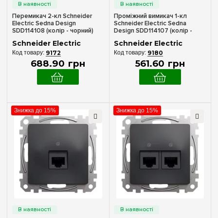
16 А
(6)
Перемикач 2-кл Schneider
Проміжний вимикач 1-кл
25А
(1)
Electric Sedna Design
Schneider Electric Sedna
SDD114108 (колір - чорний)
Design SDD114107 (колір -
3-370 Вт
(1)
чорний)
Schneider Electric
Schneider Electric
5-200 Вт
(1)
9172
9180
688
.
90
грн
561
.
60
грн
Керовані лампи
Led лампи
(3)
Галогенні лампи 12V
(2)
Знижка до 15%
Знижка до 15%
Галогенні лампи 230V~
(2)
Лампи розжарювання 220V~
(2)
Особливість
Green Premium
(5)
Електронне блокування
(2)
З кнопкою вимкнення
(1)