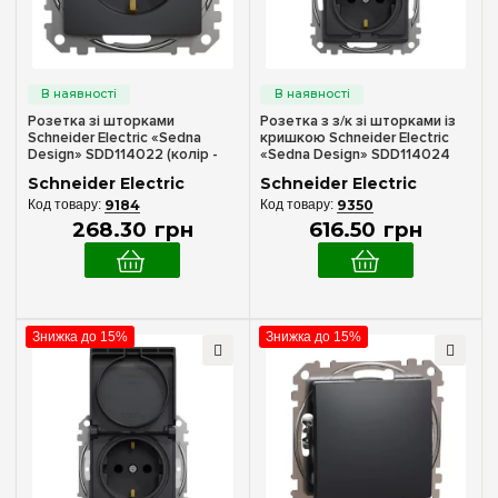
Накладний
(2)
Кількість місць рамки
Рамка на 1 місце
(2)
Розетка зі шторками
Розетка з з/к зі шторками із
Рамка на 2 місця
(1)
Schneider Electric «Sedna
кришкою Schneider Electric
Design» SDD114022 (колір -
«Sedna Design» SDD114024
Рамка на 3 місця
(1)
чорний)
(колір - чорний)
Schneider Electric
Schneider Electric
Рамка на 4 місця
(1)
9184
9350
268
.
30
грн
616
.
50
грн
Рамка на 5 місць
(1)
Механізми розеток
Силові 220 V~ із «захистом від дітей»
Знижка до 15%
Знижка до 15%
(2)
Силові 220 V~ з кришкою
(2)
Комп'ютерні 5 кат.
(2)
Комп'ютерні 6 кат.
(1)
Телевізійні TV
(1)