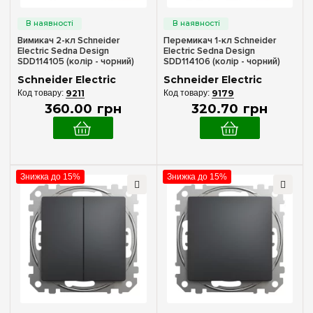
Механізми керування
Датчики руху
(1)
Вимикач 2-кл Schneider
Перемикач 1-кл Schneider
Electric Sedna Design
Electric Sedna Design
Управління ролетами — жалюзі
(2)
SDD114105 (колір - чорний)
SDD114106 (колір - чорний)
Schneider Electric
Schneider Electric
Ступінь захисту IP
9211
9179
360
.
00
грн
320
.
70
грн
IP20
(32)
IP44
(2)
IPXX
(3)
Знижка до 15%
Знижка до 15%
Матеріал виготовлення рамки
Пластик
(6)
Номінальне навантаження
10 AX
(14)
10 Ампер
(1)