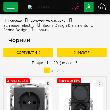
0 800
33-63-07
Головна
Розетки та вимикачі
Безкоштовно
Schneider Electric
Sedna Design & Elements
info@e7.com.ua
Sedna Design
Чорний
044
334-79-78
Чорний
Viber
Telegram
СОРТУВАТИ
ФІЛЬТР
дешевше
дорожче
Товари
1 —
нові надходження
20
(всього 43)
Ціна
популярність
1
2
3
—
грн
Знижка до 15%
Знижка до 15%
Тип установки
Внутрішній
(41)