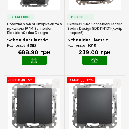
Телефонна+комп'ютерна
(1)
Акустичні
(1)
TV+Комп'ютерна
(1)
Розетка з з/к зі шторками та з
Вимикач 1-кл Schneider Electric
кришкою IP44 Schneider
Sedna Design SDD114101 (колір
USB Type-C + Type-A
(2)
Electric «Sedna Design»
- чорний)
SDD214024 (колір - чорний)
Механізми вимикачів
Schneider Electric
Schneider Electric
USB тип А
(2)
9352
9213
Вимикачі 1-кл
(2)
688
.
90
грн
239
.
00
грн
Вимикачі 2-кл
(2)
Проміжні — схема «хрест»
(1)
Перемикачі 1-кл
(3)
Знижка до 15%
Знижка до 15%
Перемикачі 2-кл
(1)
Димери — світлорегулятори
(2)
Готельні — карткові
(1)
Кнопки 1-кл
(2)
Жалюзі/рольставні
(2)