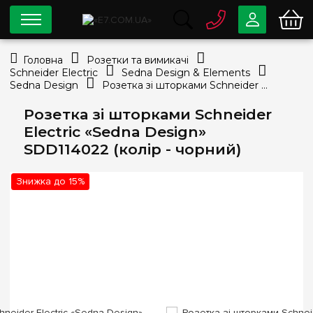
0 800
33-63-07
Головна
Розетки та вимикачі
Безкоштовно
Schneider Electric
Sedna Design & Elements
info@e7.com.ua
Sedna Design
Розетка зі шторками Schneider Electric «Sedna Design» SDD114022 (колір - чорний)
044
334-79-78
Розетка зі шторками Schneider
Viber
Telegram
Electric «Sedna Design»
SDD114022 (колір - чорний)
Знижка до 15%