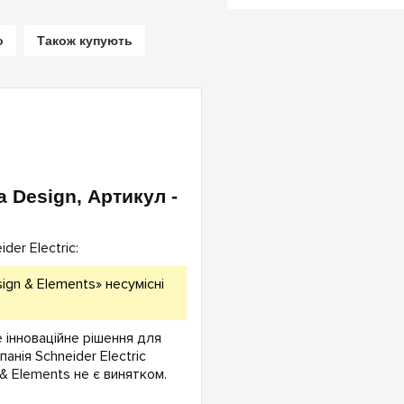
о
Також купують
a Design, Артикул -
er Electric:
ign & Elements» несумісні
е інноваційне рішення для
анія Schneider Electric
 & Elements не є винятком.