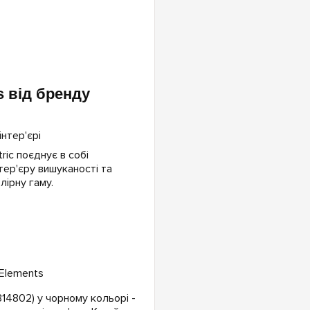
s від бренду
ric поєднує в собі
нтер'єру вишуканості та
лірну гаму.
 Elements
314802) у чорному кольорі -