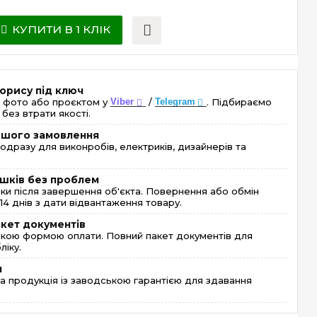
КУПИТИ В 1 КЛІК
орису під ключ
 фото або проєктом у
Viber
/
Telegram
. Підбираємо
без втрати якості.
ершого замовлення
одразу для виконробів, електриків, дизайнерів та
шків без проблем
и після завершення об'єкта. Повернення або обмін
4 днів з дати відвантаження товару.
акет документів
кою формою оплати. Повний пакет документів для
ліку.
я
 продукція із заводською гарантією для здавання