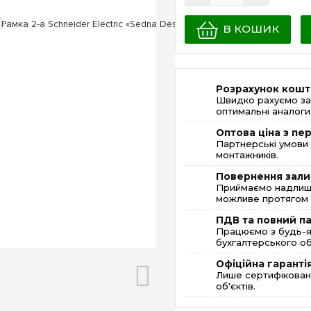
В КОШИК
Розрахунок кошт
Швидко рахуємо за
оптимальні аналоги 
Оптова ціна з п
Партнерські умови 
монтажників.
Повернення зали
Приймаємо надлишк
можливе протягом 1
ПДВ та повний п
Працюємо з будь-я
бухгалтерського об
Офіційна гаранті
Лише сертифікована
об'єктів.