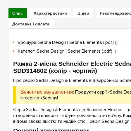
Опис
Характеристики
Відео
Рекомендован
Доставка і оплата
Брошура: Sedna Design | Sedna Elements (.pdf)
Каталог: Sedna Design | Sedna Elements (.pdf)
Рамка 2-місна Schneider Electric Sedn
SDD314802 (колір - чорний)
Про серію Sedna Design & Elements від виробника Schneid
Важливе зауваження
: Продукти серії «Sedna Des
із серією «Sedna»!
Серія Sedna Design & Elements від Schneider Electric - ц
створення стильного та функціонального інтер'єру. Комп
відома своєю якістю та надійністю, і серія Sedna Design
Основні характеристики