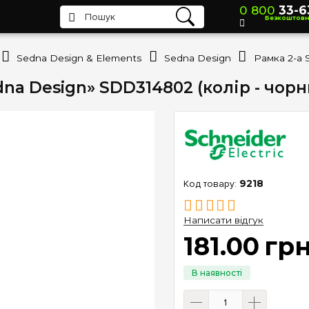
0 800
33-6
Безкоштов
Sedna Design & Elements
Sedna Design
edna Design» SDD314802 (колір - чорн
9218
Написати відгук
181
.
00
гр