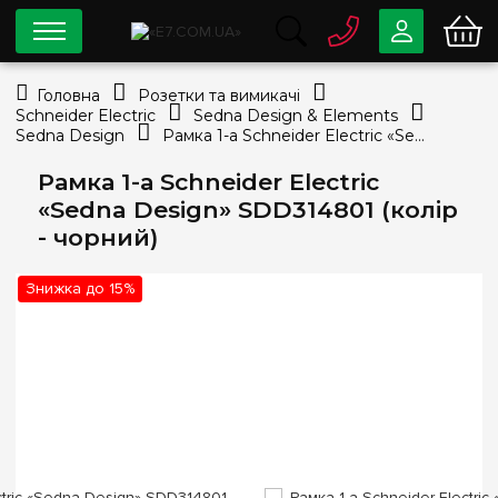
0 800
33-63-07
Головна
Розетки та вимикачі
Безкоштовно
Schneider Electric
Sedna Design & Elements
info@e7.com.ua
Sedna Design
Рамка 1-а Schneider Electric «Sedna Design» SDD314801 (колір - чорний)
044
334-79-78
Рамка 1-а Schneider Electric
Viber
Telegram
«Sedna Design» SDD314801 (колір
- чорний)
Знижка до 15%