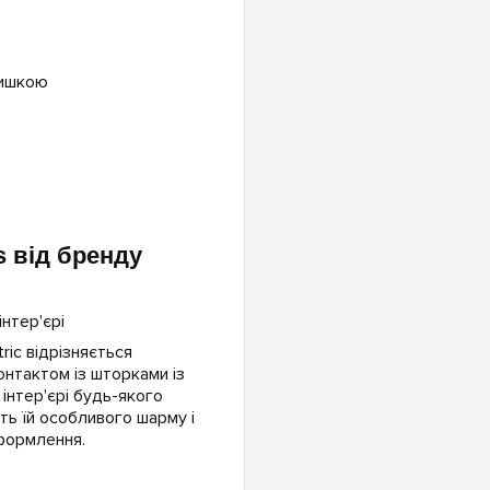
ришкою
s від бренду
ric відрізняється
онтактом із шторками із
інтер'єрі будь-якого
ають їй особливого шарму і
формлення.