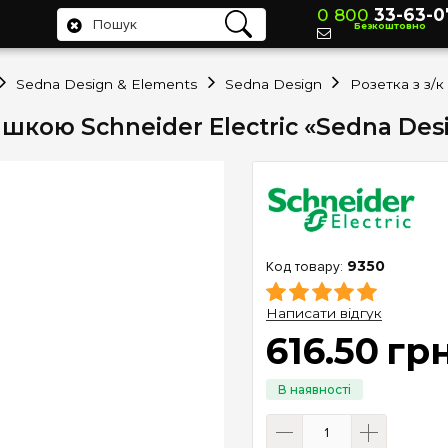
0 800
33-63-0
Безкоштовно
Sedna Design & Elements
Sedna Design
ишкою Schneider Electric «Sedna Des
9350
Написати відгук
616
.
50
гр