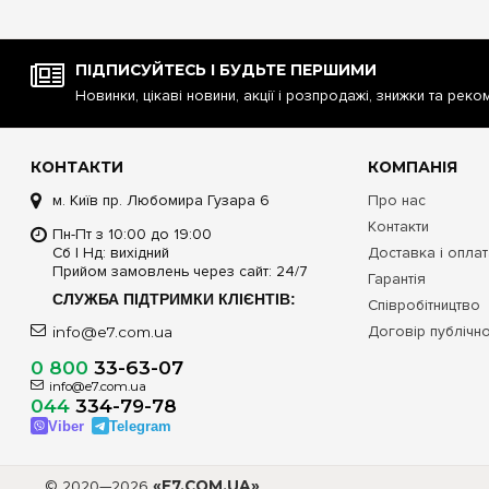
ПІДПИСУЙТЕСЬ І БУДЬТЕ ПЕРШИМИ
Новинки, цікаві новини, акції і розпродажі, знижки та реко
КОНТАКТИ
КОМПАНІЯ
м. Київ пр. Любомира Гузара 6
Про нас
Контакти
Пн-Пт з 10:00 до 19:00
Сб | Нд: вихідний
Доставка і опла
Прийом замовлень через сайт: 24/7
Гарантія
СЛУЖБА ПІДТРИМКИ КЛІЄНТІВ:
Співробітництво
Договір публічн
info@e7.com.ua
0 800
33-63-07
info@e7.com.ua
044
334-79-78
Viber
Telegram
© 2020—2026
«E7.COM.UA»