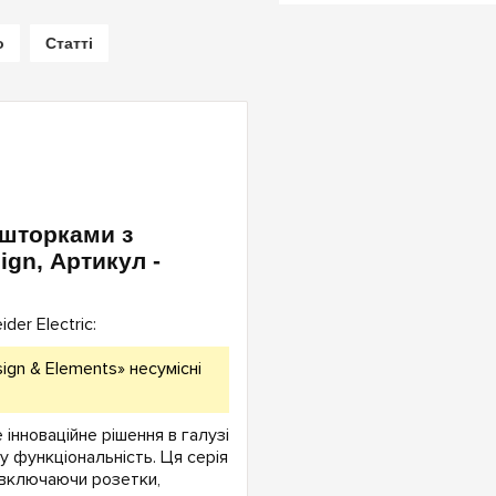
о
Статті
 шторками з
ign, Артикул -
er Electric:
ign & Elements» несумісні
е інноваційне рішення в галузі
у функціональність. Ця серія
 включаючи розетки,