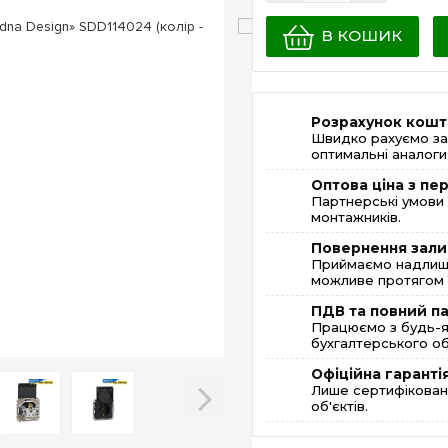
В КОШИК
Розрахунок кошт
Швидко рахуємо за
оптимальні аналоги 
Оптова ціна з п
Партнерські умови 
монтажників.
Повернення зали
Приймаємо надлишк
можливе протягом 1
ПДВ та повний п
Працюємо з будь-я
бухгалтерського об
Офіційна гаранті
Лише сертифікована
об'єктів.