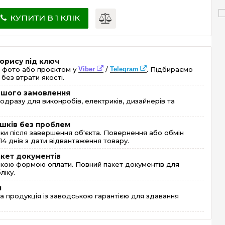
КУПИТИ В 1 КЛІК
орису під ключ
 фото або проєктом у
Viber
/
Telegram
. Підбираємо
без втрати якості.
ершого замовлення
одразу для виконробів, електриків, дизайнерів та
шків без проблем
и після завершення об'єкта. Повернення або обмін
4 днів з дати відвантаження товару.
акет документів
кою формою оплати. Повний пакет документів для
ліку.
я
 продукція із заводською гарантією для здавання