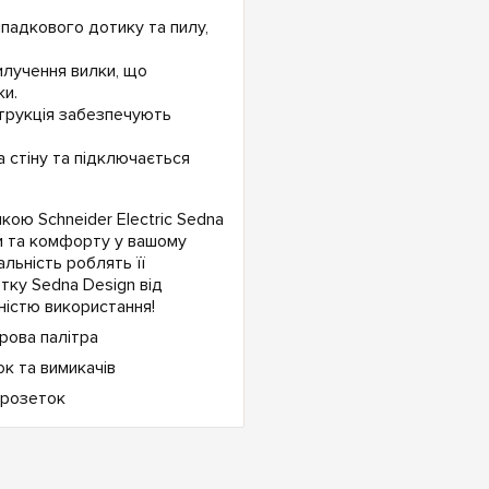
падкового дотику та пилу,
илучення вилки, що
и.
нструкція забезпечують
 стіну та підключається
ою Schneider Electric Sedna
и та комфорту у вашому
альність роблять її
тку Sedna Design від
ністю використання!