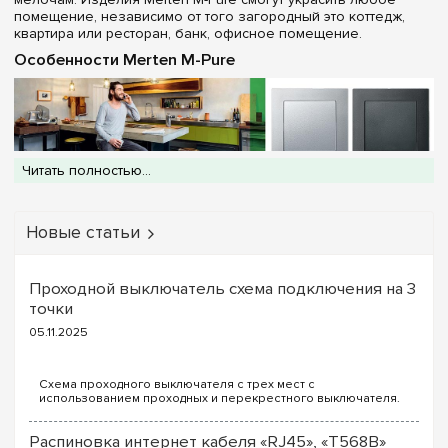
помещение, независимо от того загородный это коттедж,
квартира или ресторан, банк, офисное помещение.
Особенности Merten M-Pure
Читать полностью...
Розетки Merten M-Pure отличаются лаконичностью,
сдержанностью форм. Универсальные изделия отлично
вписываются в любой интерьер, дополняя общий стиль или
Новые статьи
внося акцентную нотку. Изготовлены из термопластика
высшего качества. Приобрести можно один из четырёх
цветов или их комбинации:
Проходной выключатель схема подключения на 3
полярно белый
точки
активно белый
05.11.2025
алюминий
Merten M-Pure антрацит.
Цвет рамки Merten M-Pure можно подобрать идентично
Схема проходного выключателя с трех мест с
использованием проходных и перекрестного выключателя.
розетке, а можно сыграть на лёгком контрасте, создавая
Для реализации схемы проходных выключателей с трех
собственные вариации комплектов. Schneider Merten M-Pure –
точек потребуются следующие выключатели: ...
это чистота линий в формах и материале. Отличаются
Распиновка интернет кабеля «RJ45», «T568B»