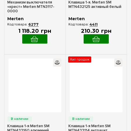
Механизм выключателя
Клавиша 1-я. Merten SM
«крест» Merten MTN3117-
MTN432125 активный белый
0000
Merten
Merten
6277
4411
1 118
.
20
грн
210
.
30
грн
Хит продаж
Клавиша 1-я Merten SM
Клавиша 1-я Merten SM
MTN433160 алюминий
MTN433114 антрацит