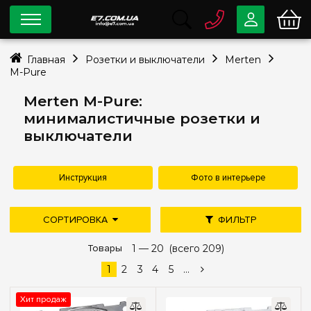
0 800
33-63-07
Главная
Розетки и выключатели
Merten
Бесплатно
M-Pure
info@e7.com.ua
044
334-79-78
Merten M-Pure:
минималистичные розетки и
Viber
Telegram
выключатели
Инструкция
Фото в интерьере
СОРТИРОВКА
ФИЛЬТР
дешевле
дороже
Товары
новые поступления
1 —
20
(всего 209)
Цена
популярность
1
2
3
4
5
...
—
грн
Хит продаж