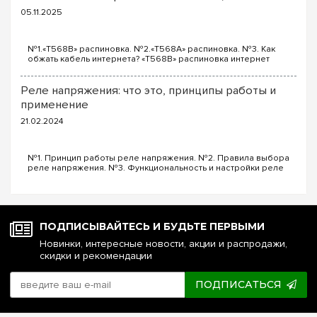
простотой и функциональностью. При этом, розетки M-Pure
05.11.2025
способны внести в любое помещение изысканность,
утончённость, деликатность. Не стоит недооценивать
значение эстетики, ведь даже самый дорогой ремонт, сможет
№1.«T568B» распиновка. №2.«T568A» распиновка. №3. Как
испортить неграмотно подобранные коммуникационные
обжать кабель интернета? «T568B» распиновка интернет
накладки.
кабеля Порядок проводов схемы «T568B»: «T568B» 1. Бело...
Преимущества Merten M-Pure
Реле напряжения: что это, принципы работы и
применение
21.02.2024
№1. Принцип работы реле напряжения. №2. Правила выбора
реле напряжения. №3. Функциональность и настройки реле
напряжения. №4. Управление реле напряжения через Wi-Fi.
№5. Реле напряжения или стаб...
ПОДПИСЫВАЙТЕСЬ И БУДЬТЕ ПЕРВЫМИ
Новинки, интересные новости, акции и распродажи,
скидки и рекомендации
Выключатели Merten M-Pure получили целый набор
преимуществ, среди которых можно выделить:
ПОДПИСАТЬСЯ
возможность комбинации различных цветов рамок и
клавиш сборной конструкции
использование исключительно высококачественных