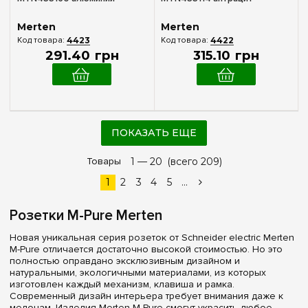
Merten
Merten
4423
4422
291
.
40
грн
315
.
10
грн
ПОКАЗАТЬ ЕЩЕ
Товары
1 —
20
(всего 209)
1
2
3
4
5
...
Розетки M-Pure Merten
Новая уникальная серия розеток от Schneider electric Merten
M-Pure отличается достаточно высокой стоимостью. Но это
полностью оправдано эксклюзивным дизайном и
натуральными, экологичными материалами, из которых
изготовлен каждый механизм, клавиша и рамка.
Современный дизайн интерьера требует внимания даже к
мелочам. Изделия Merten M-Pure смогут украсить любое