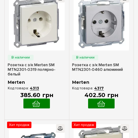
Тип установки
Внутренний
(62)
Серия
Antik
(59)
Розетка с з/к Merten SM
Розетка с з/к Merten SM
D-Life
(54)
MTN2301-0319 полярно-
MTN2301-0460 алюминий
белый
M-Elegance
(176)
Merten
Merten
M-Plan
(114)
4313
4317
385
.
60
грн
402
.
50
грн
M-Pure Decor
(173)
M-Smart
(120)
System M
(168)
Хит продаж
Хит продаж
Количество мест рамки