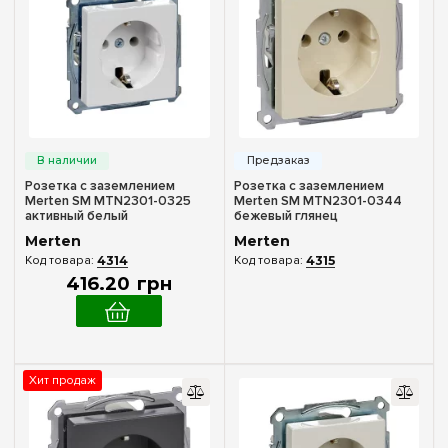
Рамка на 1 место
(4)
Рамка на 2 места
(4)
Рамка на 3 места
(4)
Рамка на 4 места
(5)
Рамка на 5 мест
(3)
Тип поверхности
Розетка с заземлением
Розетка с заземлением
Merten SM MTN2301-0325
Merten SM MTN2301-0344
Глянцевый
(86)
активный белый
бежевый глянец
Merten
Merten
Матовый
(61)
4314
4315
416
.
20
грн
Цвет
Активный белый
(29)
Алюминий
(29)
Хит продаж
Антрацит
(32)
Бежевый
(22)