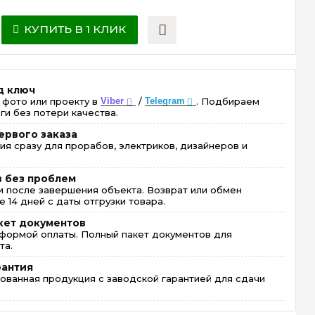
КУПИТЬ В 1 КЛИК
д ключ
 фото или проекту в
Viber
/
Telegram
. Подбираем
ги без потери качества.
ервого заказа
ия сразу для прорабов, электриков, дизайнеров и
в без проблем
 после завершения объекта. Возврат или обмен
 14 дней с даты отгрузки товара.
кет документов
формой оплаты. Полный пакет документов для
та.
рантия
ованная продукция с заводской гарантией для сдачи