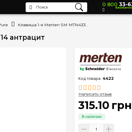
0 800
33-6
Бесплатно
Pure
Клавиша 1-я Merten SM MTN433114 антрацит
14 антрацит
4422
Написать отзыв
315
.
10
грн