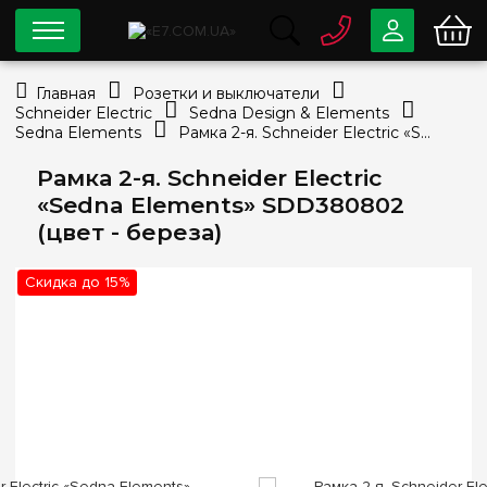
0 800
33-63-07
Главная
Розетки и выключатели
Бесплатно
Schneider Electric
Sedna Design & Elements
info@e7.com.ua
Sedna Elements
Рамка 2-я. Schneider Electric «Sedna Elements» SDD380802 (цвет - береза)
044
334-79-78
Рамка 2-я. Schneider Electric
Viber
Telegram
«Sedna Elements» SDD380802
(цвет - береза)
Скидка до 15%