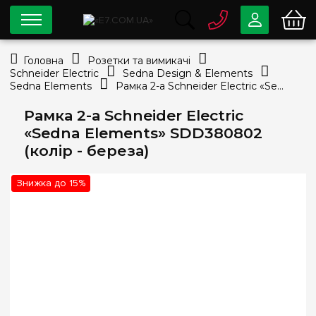
0 800
33-63-07
Головна
Розетки та вимикачі
Безкоштовно
Schneider Electric
Sedna Design & Elements
info@e7.com.ua
Sedna Elements
Рамка 2-а Schneider Electric «Sedna Elements» SDD380802 (колір - береза)
044
334-79-78
Рамка 2-а Schneider Electric
Viber
Telegram
«Sedna Elements» SDD380802
(колір - береза)
Знижка до 15%