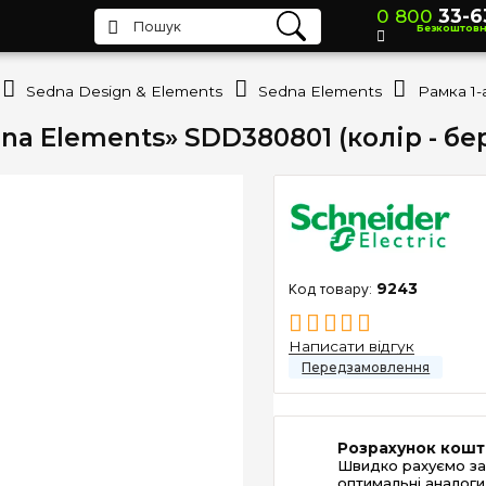
0 800
33-6
Безкоштов
Sedna Design & Elements
Sedna Elements
edna Elements» SDD380801 (колір - бе
9243
Написати відгук
Розрахунок кошт
Швидко рахуємо за
оптимальні аналоги 