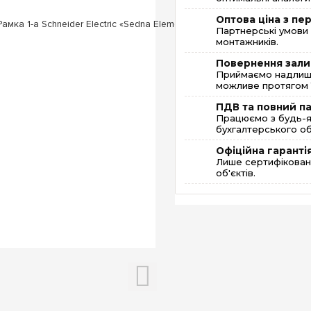
Оптова ціна з п
Партнерські умови 
монтажників.
Повернення зали
Приймаємо надлишк
можливе протягом 1
ПДВ та повний п
Працюємо з будь-я
бухгалтерського об
Офіційна гаранті
Лише сертифікована
об'єктів.