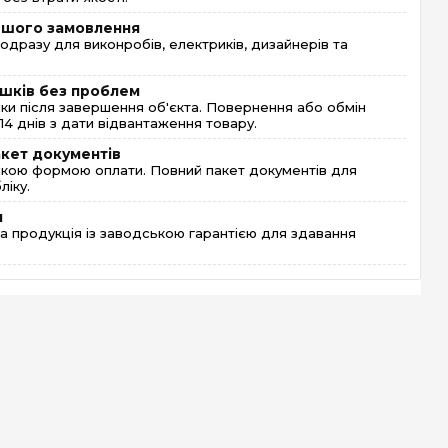
ершого замовлення
одразу для виконробів, електриків, дизайнерів та
шків без проблем
и після завершення об'єкта. Повернення або обмін
4 днів з дати відвантаження товару.
акет документів
кою формою оплати. Повний пакет документів для
ліку.
я
 продукція із заводською гарантією для здавання