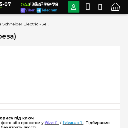
3-07
info@e7.com.ua
044
334-79-78
но
Viber
Telegram
Рамка 1-а Schneider Electric «Sedna Elements» SDD380801 (колір - береза)
реза)
орису під ключ
 фото або проєктом у
Viber
/
Telegram
. Підбираємо
без втрати якості.