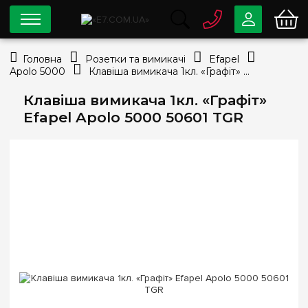
0 800
33-63-07
Головна
Розетки та вимикачі
Efapel
Безкоштовно
Apolo 5000
Клавіша вимикача 1кл. «Графіт» Efapel Apolo 5000 50601 TGR
info@e7.com.ua
044
334-79-78
Клавіша вимикача 1кл. «Графіт»
Efapel Apolo 5000 50601 TGR
Viber
Telegram