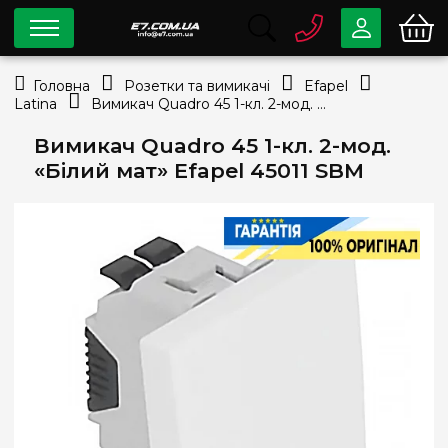
0 800
33-63-07
Головна
Розетки та вимикачі
Efapel
Безкоштовно
Latina
Вимикач Quadro 45 1-кл. 2-мод. «Білий мат» Efapel 45011 SBM
info@e7.com.ua
044
334-79-78
Вимикач Quadro 45 1-кл. 2-мод.
«Білий мат» Efapel 45011 SBM
Viber
Telegram