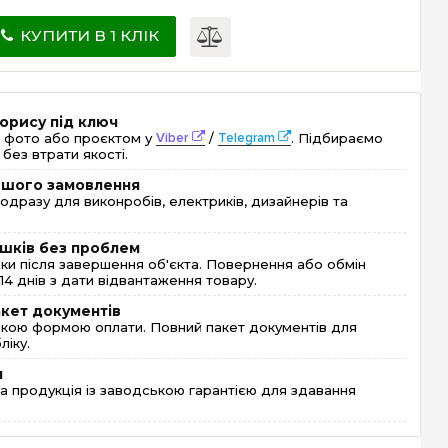
КУПИТИ В 1 КЛІК
орису під ключ
 фото або проєктом у
Viber
/
Telegram
. Підбираємо
без втрати якості.
ершого замовлення
одразу для виконробів, електриків, дизайнерів та
шків без проблем
и після завершення об'єкта. Повернення або обмін
4 днів з дати відвантаження товару.
акет документів
кою формою оплати. Повний пакет документів для
ліку.
я
 продукція із заводською гарантією для здавання