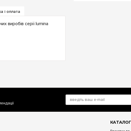
а і оплата
х виробів серії lumina
мендації
КАТАЛОГ