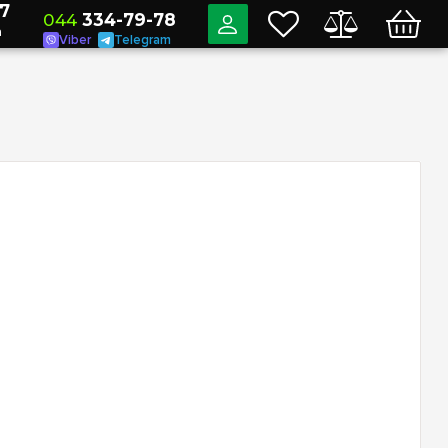
7
044
334-79-78
a
Viber
Telegram