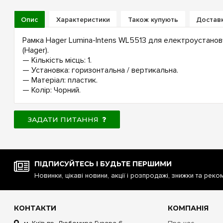
Опис
Характеристики
Також купують
Доставк
Рамка Hager Lumina-Intens WL5513 для електроустановчи
(Hager).
— Кількість місць: 1.
— Установка: горизонтальна / вертикальна.
— Матеріал: пластик.
— Колір: Чорний.
ЗАДАТИ ПИТАННЯ
ПІДПИСУЙТЕСЬ І БУДЬТЕ ПЕРШИМИ
Новинки, цікаві новини, акції і розпродажі, знижки та реко
КОНТАКТИ
КОМПАНІЯ