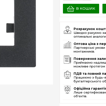
В КОШИК
Розрахунок кошт
Швидко рахуємо за
оптимальні аналоги 
Оптова ціна з п
Партнерські умови 
монтажників.
Повернення зали
Приймаємо надлишк
можливе протягом 1
ПДВ та повний п
Працюємо з будь-я
бухгалтерського об
Офіційна гаранті
Лише сертифікована
об'єктів.