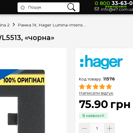
0 800
33-63-0
Безкоштовно
info@e7.com.u
ina 2
Рамка 1X, Hager Lumina-Intens WL5513, «чорна»
WL5513, «чорна»
11576
Написати відгук
75
.
90
грн