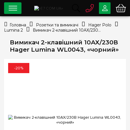
0 800
33-63-07
Головна
Розетки та вимикачі
Hager Polo
Безкоштовно
Lumina 2
Вимикач 2-клавішний 10АХ/230В Hager Lumina WL0043, «чорний»
info@e7.com.ua
044
334-79-78
Вимикач 2-клавішний 10АХ/230В
Hager Lumina WL0043, «чорний»
Viber
Telegram
-20%