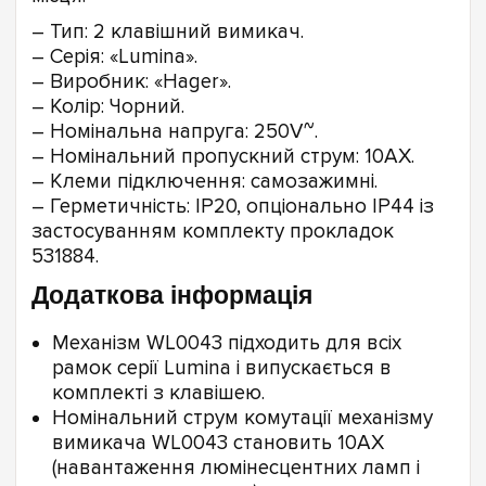
– Тип: 2 клавішний вимикач.
– Серія: «Lumina».
– Виробник: «Hager».
– Колір: Чорний.
– Номінальна напруга: 250V~.
– Номінальний пропускний струм: 10АХ.
– Клеми підключення: самозажимні.
– Герметичність: IP20, опціонально IP44 із
застосуванням комплекту прокладок
531884.
Додаткова інформація
Механізм WL0043 підходить для всіх
рамок серії Lumina і випускається в
комплекті з клавішею.
Номінальний струм комутації механізму
вимикача WL0043 становить 10АХ
(навантаження люмінесцентних ламп і