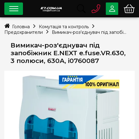
0 800
33-63-07
Головна
Комутація та контроль
Безкоштовно
Предохранители
Вимикач-роз'єднувач під запобіжник E.NEXT e.fuse.VR.630, 3 полюси, 630А, i0760087
info@e7.com.ua
044
334-79-78
Вимикач-роз'єднувач під
запобіжник E.NEXT e.fuse.VR.630,
Viber
Telegram
3 полюси, 630А, i0760087