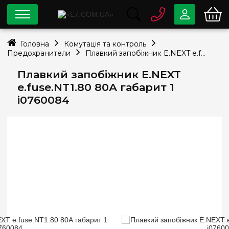
0 800
33-63-07
Головна
Комутація та контроль
Безкоштовно
Предохранители
Плавкий запобіжник E.NEXT e.fuse.NT1.80 80А габарит 1 i0760084
info@e7.com.ua
044
334-79-78
Плавкий запобіжник E.NEXT
e.fuse.NT1.80 80А габарит 1
Viber
Telegram
i0760084