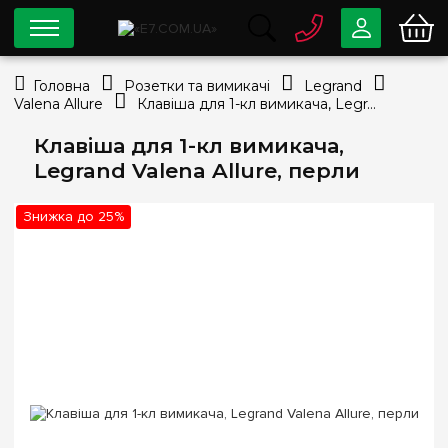
0 800
33-63-07
Головна
Розетки та вимикачі
Legrand
Безкоштовно
Valena Allure
Клавіша для 1-кл вимикача, Legrand Valena Allure, перли
info@e7.com.ua
044
334-79-78
Клавіша для 1-кл вимикача,
Legrand Valena Allure, перли
Viber
Telegram
Знижка до 25%