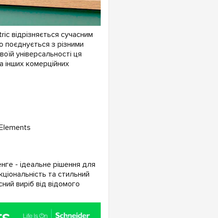
tric відрізняється сучасним
о поєднується з різними
воїй універсальності ця
а інших комерційних
 Elements
енге - ідеальне рішення для
кціональність та стильний
сний виріб від відомого