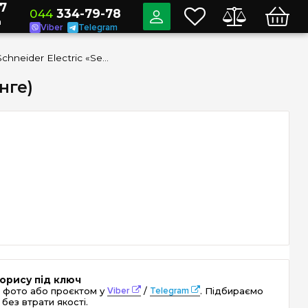
7
044
334-79-78
a
Viber
Telegram
Рамка 4-а Schneider Electric «Sedna Elements» SDD381804 (колір - венге)
нге)
орису під ключ
 фото або проєктом у
Viber
/
Telegram
. Підбираємо
без втрати якості.