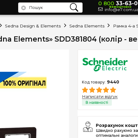
0 800
33-63-0
Безкоштовно
info@e7.com.u
Sedna Design & Elements
Sedna Elements
edna Elements» SDD381804 (колір - ве
9440
Написати відгук
Розрахунок кошт
Швидко рахуємо за
оптимальні аналоги 