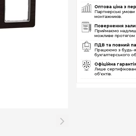
Оптова ціна з п
Партнерські умови 
монтажників.
Повернення зали
Приймаємо надлишк
можливе протягом 1
ПДВ та повний п
Працюємо з будь-я
бухгалтерського об
Офіційна гаранті
Лише сертифікована
об'єктів.