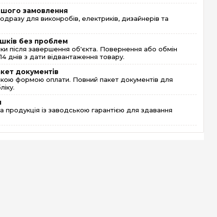
ершого замовлення
одразу для виконробів, електриків, дизайнерів та
шків без проблем
и після завершення об'єкта. Повернення або обмін
4 днів з дати відвантаження товару.
акет документів
кою формою оплати. Повний пакет документів для
ліку.
я
 продукція із заводською гарантією для здавання