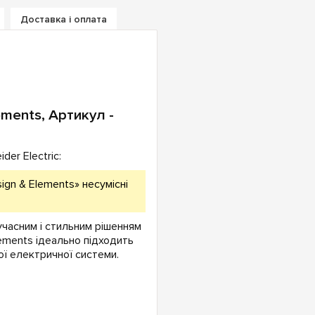
Доставка і оплата
ements, Артикул -
er Electric:
ign & Elements» несумісні
сучасним і стильним рішенням
lements ідеально підходить
ї електричної системи.