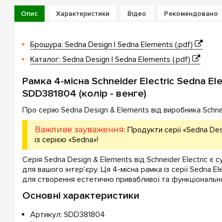
Опис
Характеристики
Відео
Рекомендовано
Брошура: Sedna Design | Sedna Elements (.pdf)
Каталог: Sedna Design | Sedna Elements (.pdf)
Рамка 4-місна Schneider Electric Sedna El
SDD381804 (колір - венге)
Про серію Sedna Design & Elements від виробника Schneid
Важливе зауваження
: Продукти серії «Sedna Des
із серією «Sedna»!
Серія Sedna Design & Elements від Schneider Electric є 
для вашого інтер'єру. Ця 4-місна рамка із серії Sedna E
для створення естетично привабливої та функціонально
Основні характеристики
Артикул: SDD381804