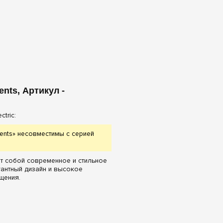
ents, Артикул -
tric:
ments» несовместимы с серией
яет собой современное и стильное
гантный дизайн и высокое
щения.