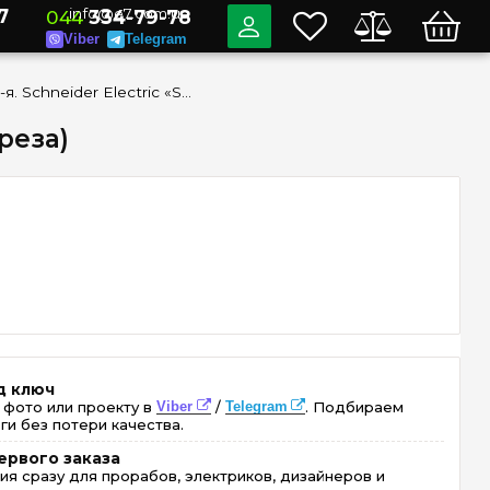
7
info@e7.com.ua
044
334-79-78
Viber
Telegram
Рамка 5-я. Schneider Electric «Sedna Elements» SDD380805 (цвет - береза)
реза)
д ключ
 фото или проекту в
Viber
/
Telegram
. Подбираем
ги без потери качества.
ервого заказа
ия сразу для прорабов, электриков, дизайнеров и