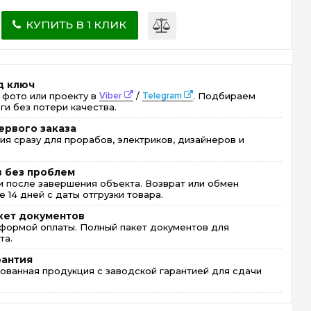
КУПИТЬ В 1 КЛИК
д ключ
 фото или проекту в
Viber
/
Telegram
. Подбираем
ги без потери качества.
ервого заказа
ия сразу для прорабов, электриков, дизайнеров и
в без проблем
 после завершения объекта. Возврат или обмен
 14 дней с даты отгрузки товара.
кет документов
формой оплаты. Полный пакет документов для
та.
рантия
ованная продукция с заводской гарантией для сдачи