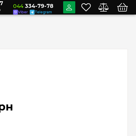
7
044
334-79-78
a
Viber
Telegram
рн