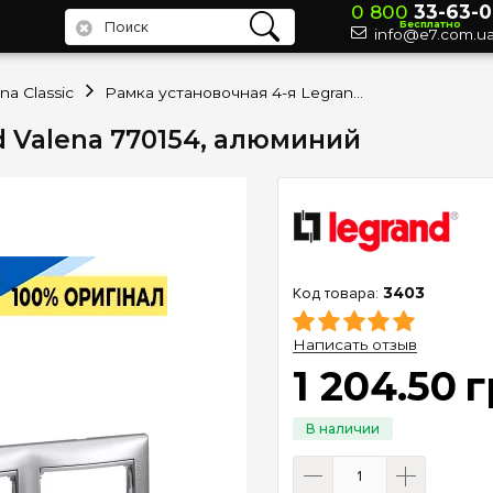
0 800
33-63-0
Бесплатно
info@e7.com.u
na Classic
Рамка установочная 4-я Legrand Valena 770154, алюминий
d Valena 770154, алюминий
3403
Написать отзыв
1 204
.
50
г