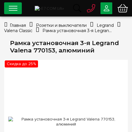
0 800
33-63-07
Главная
Розетки и выключатели
Legrand
Бесплатно
Valena Classic
Рамка установочная 3-я Legrand Valena 770153, алюминий
info@e7.com.ua
044
334-79-78
Рамка установочная 3-я Legrand
Valena 770153, алюминий
Viber
Telegram
Скидка до 25%