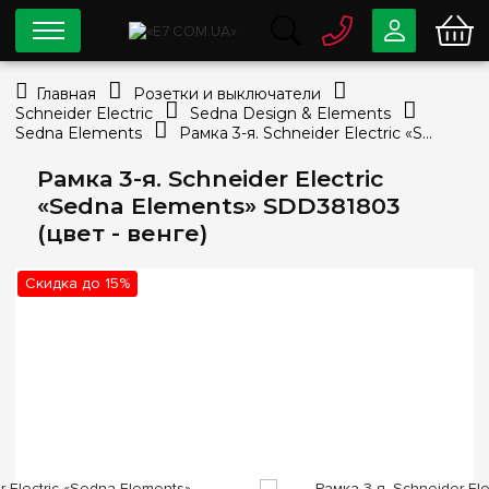
0 800
33-63-07
Главная
Розетки и выключатели
Бесплатно
Schneider Electric
Sedna Design & Elements
info@e7.com.ua
Sedna Elements
Рамка 3-я. Schneider Electric «Sedna Elements» SDD381803 (цвет - венге)
044
334-79-78
Рамка 3-я. Schneider Electric
Viber
Telegram
«Sedna Elements» SDD381803
(цвет - венге)
Скидка до 15%