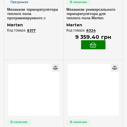
Механизм терморегулятора
Механизм универсального
теплого пола
терморегулятора для
программируемого с
теплого пола Merten
сенсорным дисплеем Merten
MTN5775-0000
Merten
Merten
MTN5776-0000
6317
6324
9 359
.
40
грн