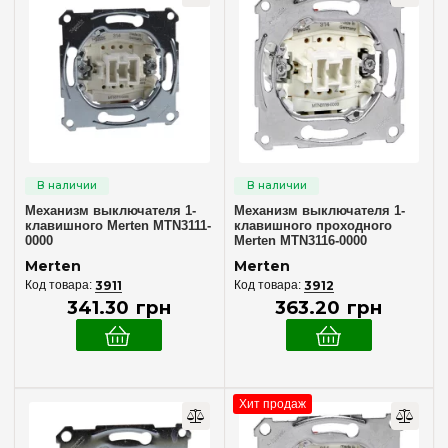
Тип установки
Внутренний
(66)
Серия
Antik
(91)
D-Life
(54)
Механизм выключателя 1-
Механизм выключателя 1-
M-Elegance
(54)
клавишного Merten MTN3111-
клавишного проходного
0000
Merten MTN3116-0000
M-Pure Decor
(54)
Merten
Merten
M-Smart
(54)
3911
3912
341
.
30
грн
363
.
20
грн
System M
(54)
System Design
(16)
Количество мест рамки
Хит продаж
Рамка на 1 место
(1)