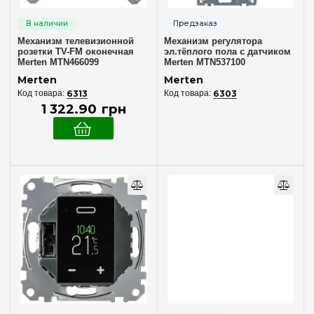
Галогенные лампы 230V~
(8)
Лампы накаливания 220V~
(8)
Механизм телевизионной
Механизм регулятора
розетки TV-FM оконечная
эл.тёплого пола с датчиком
Особенность
Merten MTN466099
Merten MTN537100
Merten
Merten
QuickFlex
(1)
6313
6303
Общего назначения
(59)
1 322
.
90
грн
Проходной
(1)
Технология TRIAC
(1)