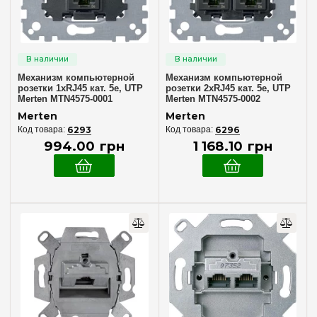
Степень защиты IP
IP20
(9)
Механизм компьютерной
Механизм компьютерной
розетки 1xRJ45 кат. 5е, UTP
розетки 2xRJ45 кат. 5е, UTP
Панели для механизмов
Merten MTN4575-0001
Merten MTN4575-0002
Выключатели обычные 1-кл
(2)
Merten
Merten
6293
6296
Клавиша 2-я
(1)
994
.
00
грн
1 168
.
10
грн
Панель диммера (светорегулятора)
(1)
Панель розетки PC/TF
(2)
Промежуточные - схема «крест»
(1)
Розеток 220V~
(1)
Материал изготовления рамки
Натуральный металл
(3)
Пластик
(8)