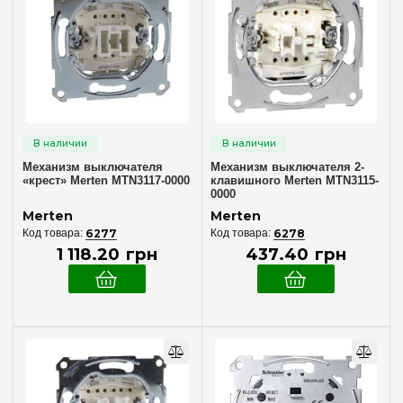
Рамка на 2 места
(3)
Рамка на 3 места
(2)
Рамка на 4 места
(3)
Рамка на 5 мест
(2)
Тип поверхности
Глянцевый
(36)
Механизм выключателя
Механизм выключателя 2-
«крест» Merten MTN3117-0000
клавишного Merten MTN3115-
Матовый
(12)
0000
Merten
Merten
6277
6278
Цвет
1 118
.
20
грн
437
.
40
грн
Алюминий
(1)
Античная латунь
(11)
Бежевый
(9)
Блестящая латунь
(3)
Коричневый
(9)