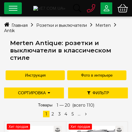
0 800
33-63-07
Главная
Розетки и выключатели
Merten
Бесплатно
Antik
info@e7.com.ua
044
334-79-78
Merten Antique: розетки и
выключатели в классическом
Viber
Telegram
стиле
Инструкция
Фото в интерьере
СОРТИРОВКА
ФИЛЬТР
дешевле
дороже
Товары
новые поступления
1 —
20
(всего 110)
Цена
популярность
1
2
3
4
5
...
—
грн
Хит продаж
Хит продаж