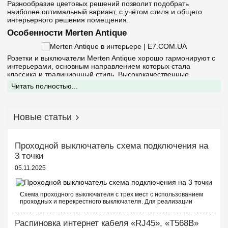
Разнообразие цветовых решений позволит подобрать
наиболее оптимальный вариант, с учётом стиля и общего
интерьерного решения помещения.
Особенности Merten Antique
Розетки и выключатели Merten Antique хорошо гармонируют с
интерьерами, основным направлением которых стала
классика и традиционный стиль. Высококачественные
элементы отличаются тщательно продуманными цветовыми
Читать полностью...
сочетаниями. Рамки и розетки Merten Antik предложены в:
полярно-белом цвете
бежевом исполнении
Новые статьи
интересных оттенках античная латунь и блестящая латунь
коричневом цвете.
Существуют различия и в материалах исполнения. Купить
Проходной выключатель схема подключения на
можно выключатели Merten Antik из качественного пластика
3 точки
или из дорогой латуни с позолотой. Всё зависит от личных
предпочтений пользователя, можно комбинировать как
05.11.2025
оттеночные решения, так и материалы.
Независимо от выбранного варианта, можно быть уверенным в
том, что электротехнические изделия Мертен Антик прослужат
Схема проходного выключателя с трех мест с использованием
проходных и перекрестного выключателя. Для реализации
долгий срок и при этом не изменят ни своего первоначального
схемы проходных выключателей с трех точек потребуются
внешнего вида, ни технических характеристик. Выключатели и
следующие выключатели: ...
розетки Мертен Антик можно использовать в комнатах, не
Распиновка интернет кабеля «RJ45», «T568B»
привязываясь к её функциональному назначению. Это могут