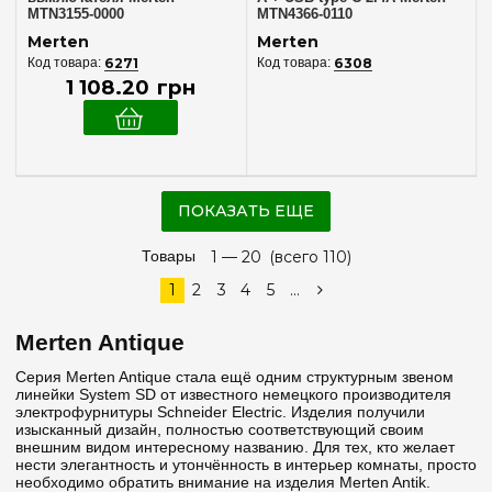
MTN3155-0000
MTN4366-0110
Merten
Merten
6271
6308
1 108
.
20
грн
ПОКАЗАТЬ ЕЩЕ
Товары
1 —
20
(всего 110)
1
2
3
4
5
...
Merten Antique
Серия Merten Antique стала ещё одним структурным звеном
линейки System SD от известного немецкого производителя
электрофурнитуры Schneider Electric. Изделия получили
изысканный дизайн, полностью соответствующий своим
внешним видом интересному названию. Для тех, кто желает
нести элегантность и утончённость в интерьер комнаты, просто
необходимо обратить внимание на изделия Merten Antik.