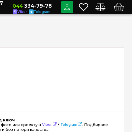
7
044
334-79-78
a
Viber
Telegram
д ключ
 фото или проекту в
Viber
/
Telegram
. Подбираем
ги без потери качества.