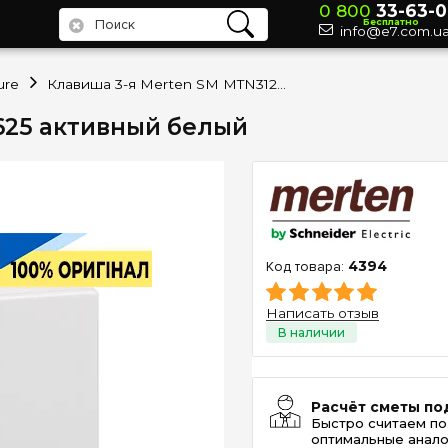
0 800
33-63-0
Бесплатно
info@e7.com.u
ure
Клавиша 3-я Merten SM MTN312625 активный белый
625 активный белый
4394
Написать отзыв
Расчёт сметы по
Быстро считаем по
оптимальные анало