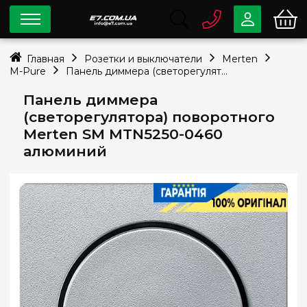
0 800
33-63-07
Главная
Розетки и выключатели
Merten
Бесплатно
M-Pure
Панель диммера (светорегулятора) поворотного Merten SM MTN5250-0460 алюминий
info@e7.com.ua
044
334-79-78
Панель диммера
(светорегулятора) поворотного
Viber
Telegram
Merten SM MTN5250-0460
алюминий