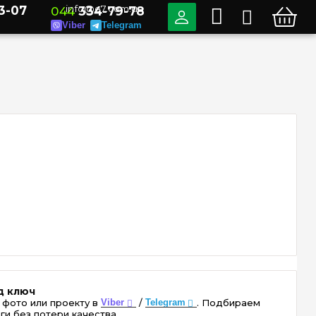
3-07
info@e7.com.ua
044
334-79-78
Viber
Telegram
д ключ
 фото или проекту в
Viber
/
Telegram
. Подбираем
ги без потери качества.