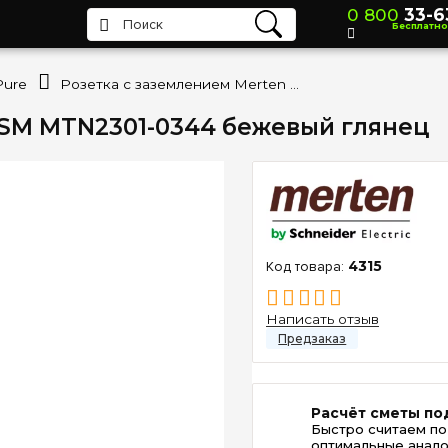
0 800
33-6
Бесплатно
Pure
Розетка с заземлением Merten SM MTN2301-0344 бежевый глянец
 SM MTN2301-0344 бежевый глянец
4315
Написать отзыв
Расчёт сметы по
Быстро считаем по
оптимальные анало