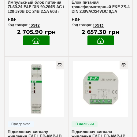
Импульсный блок питания
Блок питания
ZI-60-24 F&F DIN 90-264В AC /
трансформаторный F&F ZS-4
120-370В DC 24В 2.5А 60Вт
DIN 230VAC/24VDC 0,5A
стабилизированный 12Вт
F&F
F&F
13912
13913
2 705
.
90
грн
2 657
.
30
грн
Підсилювач сигналу
Підсилювач сигнала
живлення F&F LED-AMP-1D
живлення F&F LED-AMP-1P