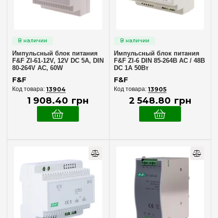
Импульсный блок питания
Импульсный блок питания
F&F ZI-61-12V, 12V DC 5A, DIN
F&F ZI-6 DIN 85-264В AC / 48В
80-264V AC, 60W
DC 1А 50Вт
F&F
F&F
13904
13905
1 908
.
40
грн
2 548
.
80
грн