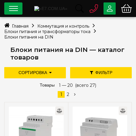
0 800
33-63-07
Главная
Коммутация и контроль
Бесплатно
Блоки питания и трансформаторы тока
info@e7.com.ua
Блоки питания на DIN
044
334-79-78
Блоки питания на DIN — каталог
Viber
Telegram
товаров
СОРТИРОВКА
ФИЛЬТР
дешевле
дороже
Товары
новые поступления
1 —
20
(всего 27)
Цена
популярность
1
2
—
грн
Производитель
E.NEXT
(6)