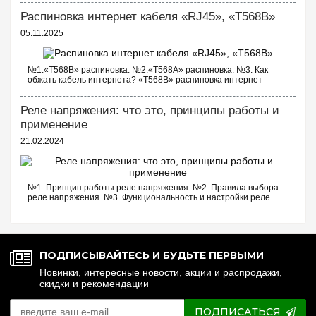
следующие выключатели: ...
Распиновка интернет кабеля «RJ45», «T568B»
05.11.2025
№1.«T568B» распиновка. №2.«T568A» распиновка. №3. Как
обжать кабель интернета? «T568B» распиновка интернет
кабеля Порядок проводов схемы «T568B»: «T568B» 1. Бело...
Реле напряжения: что это, принципы работы и
применение
21.02.2024
№1. Принцип работы реле напряжения. №2. Правила выбора
реле напряжения. №3. Функциональность и настройки реле
напряжения. №4. Управление реле напряжения через Wi-Fi.
№5. Реле напряжения или стаб...
ПОДПИСЫВАЙТЕСЬ И БУДЬТЕ ПЕРВЫМИ
Новинки, интересные новости, акции и распродажи,
скидки и рекомендации
ПОДПИСАТЬСЯ