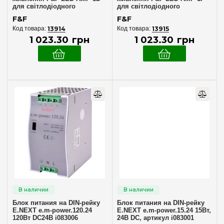
для світлодіодного
для світлодіодного
освітлення, монтаж на DIN-
освітлення, монтаж в
F&F
F&F
рейку
коробку
13914
13915
1 023
.
30
грн
1 023
.
30
грн
Блок питания на DIN-рейку
Блок питания на DIN-рейку
E.NEXT e.m-power.120.24
E.NEXT e.m-power.15.24 15Вт,
120Вт DC24В i083006
24В DC, артикул i083001