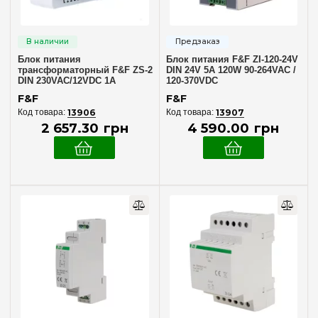
Блок питания
Блок питания F&F ZI-120-24V
трансформаторный F&F ZS-2
DIN 24V 5A 120W 90-264VAC /
DIN 230VAC/12VDC 1A
120-370VDC
стабилизированный 12Вт
F&F
F&F
13906
13907
2 657
.
30
грн
4 590
.
00
грн