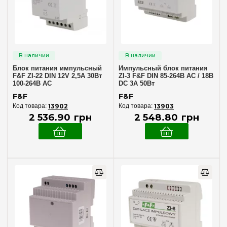
F&F
(14)
JINBO
(7)
Степень защиты IP
Блок питания импульсный
Импульсный блок питания
IP33
(7)
F&F ZI-22 DIN 12V 2,5A 30Вт
ZI-3 F&F DIN 85-264В AC / 18В
100-264В AC
DC 3А 50Вт
F&F
F&F
13902
13903
2 536
.
90
грн
2 548
.
80
грн