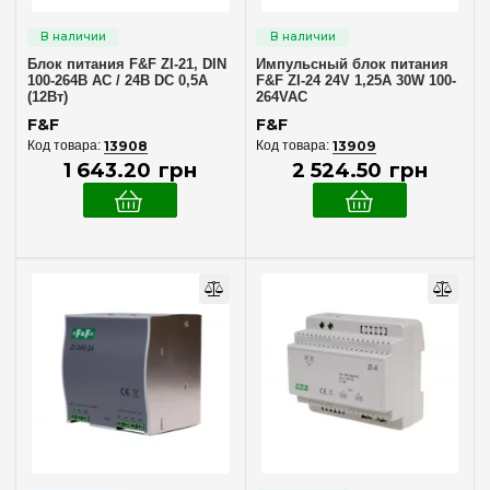
Блок питания F&F ZI-21, DIN
Импульсный блок питания
100-264В AC / 24В DC 0,5А
F&F ZI-24 24V 1,25A 30W 100-
(12Вт)
264VAC
F&F
F&F
13908
13909
1 643
.
20
грн
2 524
.
50
грн