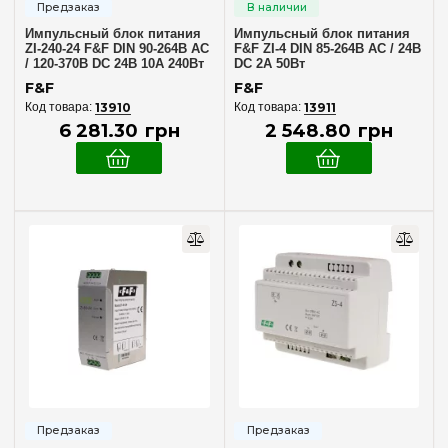
Импульсный блок питания
Импульсный блок питания
ZI-240-24 F&F DIN 90-264В AC
F&F ZI-4 DIN 85-264В AC / 24В
/ 120-370В DC 24В 10А 240Вт
DC 2А 50Вт
F&F
F&F
13910
13911
6 281
.
30
грн
2 548
.
80
грн