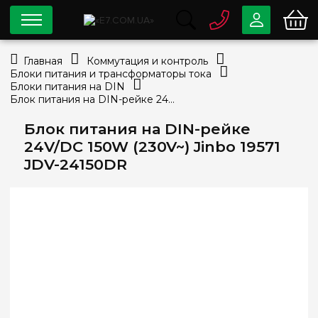
0 800
33-63-07
Главная
Коммутация и контроль
Бесплатно
Блоки питания и трансформаторы тока
info@e7.com.ua
Блоки питания на DIN
044
334-79-78
Блок питания на DIN-рейке 24V/DC 150W (230V~) Jinbo 19571 JDV-24150DR
Viber
Telegram
Блок питания на DIN-рейке
24V/DC 150W (230V~) Jinbo 19571
JDV-24150DR