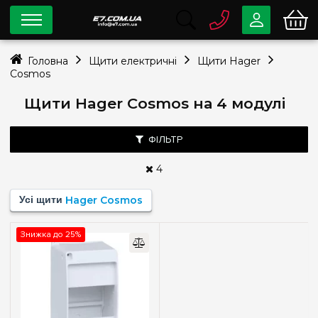
0 800
33-63-07
Головна
Щити електричні
Щити Hager
Безкоштовно
Cosmos
info@e7.com.ua
044
334-79-78
Щити Hager Cosmos на 4 модулі
Viber
Telegram
ФІЛЬТР
4
Тип монтажу
Усі щити
Hager Cosmos
Зовнішній
(1)
Знижка до 25%
Кількість модулів
1
(+1)
2
(+1)
3
(+1)