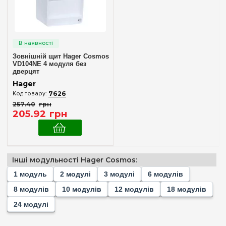
4
6
(+5)
8
(+10)
10
(+5)
Зовнішній щит Hager Cosmos
VD104NE 4 модуля без
12
(+8)
дверцят
18
(+8)
Hager
7626
24
(+10)
257
.
40
грн
Комплектація клемами PE+N
205
.
92
грн
Немає в комплекті
(1)
Матеріал корпусу
Інші модульності Hager Cosmos:
Пластик
(1)
1 модуль
2 модулі
3 модулі
6 модулів
8 модулів
10 модулів
12 модулів
18 модулів
Дверцята
24 модулі
Без дверцят
(1)