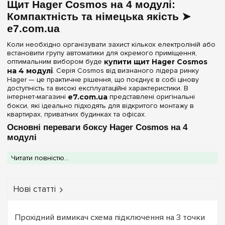
Щит Hager Cosmos на 4 модулі:
Колір корпусу
Компактність та німецька якість ➤
e7.com.ua
Білий
(1)
Коли необхідно організувати захист кількох електроліній або
встановити групу автоматики для окремого приміщення,
Ступінь захисту IP
оптимальним вибором буде
купити щит Hager Cosmos
на 4 модулі
. Серія Cosmos від визнаного лідера ринку
IP30
(1)
Hager — це практичне рішення, що поєднує в собі цінову
доступність та високі експлуатаційні характеристики. В
інтернет-магазині
e7.com.ua
представлені оригінальні
Двері
бокси, які ідеально підходять для відкритого монтажу в
квартирах, приватних будинках та офісах.
Без дверцят
(1)
Основні переваги боксу Hager Cosmos на 4
модулі
Очистити вибір
Цей щиток спроектований для тих, хто цінує лаконічність та
Читати повністю...
швидкий доступ до обладнання:
Конструкція без дверцят:
Забезпечує прямий
візуальний контроль над станом автоматичних вимикачів та
Нові статті
миттєвий доступ до них.
Ударостійкий матеріал:
Корпус виконаний з
високоякісного білого пластику, який стійкий до подряпин
та не змінює відтінок з часом.
Прохідний вимикач схема підключення на 3 точки
Мінімальні габарити:
Завдяки компактному розміру, щит