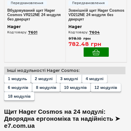
Вбудовуваний щит Hager
Зовнішній щит Hager Cosmos
Cosmos VR212NE 24 модуля
VD212NE 24 модуля без
без дверцят
дверцят
Hager
Hager
7601
7604
978
.
10
грн
782
.
48
грн
Інші модульності Hager Cosmos:
1 модуль
2 модулі
3 модулі
4 модулі
6 модулів
8 модулів
10 модулів
12 модулів
18 модулів
Щит Hager Cosmos на 24 модулі:
Дворядна ергономіка та надійність ➤
e7.com.ua