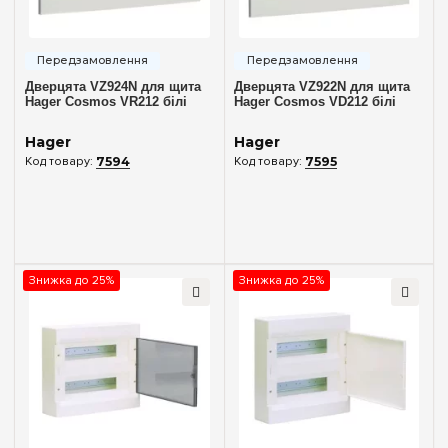
Двері
Без дверцят
(2)
Непрозора
(4)
Дверцята VZ924N для щита
Дверцята VZ922N для щита
Hager Cosmos VR212 білі
Hager Cosmos VD212 білі
Прозора
(4)
Hager
Hager
Аксесуари
7594
7595
Дверцята
(4)
Очистити вибір
Знижка до 25%
Знижка до 25%