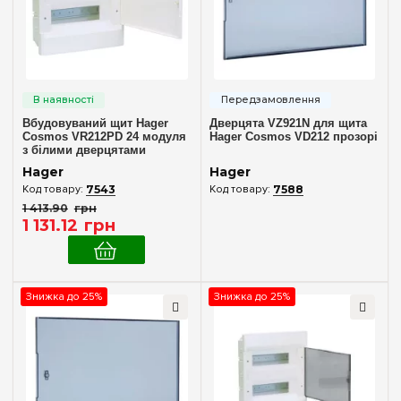
Внутрішній (у нішу)
(3)
Кількість модулів
1
(+1)
2
(+1)
Вбудовуваний щит Hager
Дверцята VZ921N для щита
3
(+1)
Cosmos VR212PD 24 модуля
Hager Cosmos VD212 прозорі
з білими дверцятами
4
(+1)
Hager
Hager
6
(+5)
7543
7588
1 413
.
90
грн
8
(+10)
1 131
.
12
грн
10
(+5)
12
(+8)
18
Знижка до 25%
Знижка до 25%
(+8)
24
Комплектація клемами PE+N
У комплекті
(6)