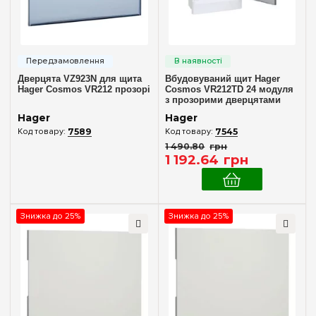
Матеріал корпусу
Пластик
(6)
Дверцята
Дверцята VZ923N для щита
Вбудовуваний щит Hager
Hager Cosmos VR212 прозорі
Cosmos VR212TD 24 модуля
Без дверцят
з прозорими дверцятами
(2)
Hager
Hager
Непрозора
(4)
7589
7545
Прозора
(4)
1 490
.
80
грн
1 192
.
64
грн
Колір корпусу
Білий
(6)
Знижка до 25%
Знижка до 25%
Ступінь захисту IP
IP30
(2)
IP40
(4)