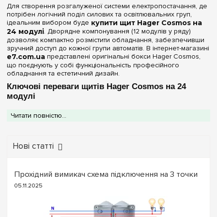
Для створення розгалуженої системи електропостачання, де
потрібен логічний поділ силових та освітлювальних груп,
ідеальним вибором буде
купити щит Hager Cosmos на
24 модулі
. Дворядне компонування (12 модулів у ряду)
дозволяє компактно розмістити обладнання, забезпечивши
зручний доступ до кожної групи автоматів. В інтернет-магазині
e7.com.ua
представлені оригінальні бокси Hager Cosmos,
що поєднують у собі функціональність професійного
обладнання та естетичний дизайн.
Ключові переваги щитів Hager Cosmos на 24
модулі
Серія Cosmos 2х12 спеціально розроблена для комфортного
Читати повністю...
монтажу в житлових та комерційних приміщеннях:
Клеми PE+N вже всередині:
Більшість моделей
постачаються з попередньо встановленими
гвинтовими
Нові статті
клемами
, що гарантує акуратне підключення нульових та
захисних провідників без зайвих витрат.
Продуманий простір:
Відстань між DIN-рейками та
стінками корпусу дозволяє вільно розвести кабелі навіть
Прохідний вимикач схема підключення на 3 точки
при повному завантаженні щита.
05.11.2025
Варіанти фасаду:
Обирайте модель із
прозорими
дверцятами
для миттєвого контролю стану мережі,
білими непрозорими
для мінімалістичного інтер'єру або
відкритий бокс
без дверцят
(IP30) для технічних зон.