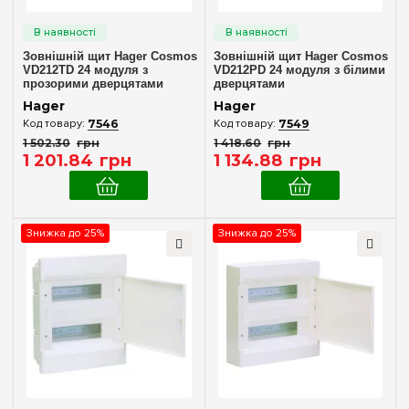
Зовнішній щит Hager Cosmos
Зовнішній щит Hager Cosmos
VD212TD 24 модуля з
VD212PD 24 модуля з білими
прозорими дверцятами
дверцятами
Hager
Hager
7546
7549
1 502
.
30
грн
1 418
.
60
грн
1 201
.
84
грн
1 134
.
88
грн
Знижка до 25%
Знижка до 25%