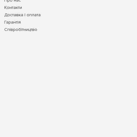
Про нас
Контакти
Доставка і оплата
Гарантія
Співробітництво
Договір публічної оферти
КОНТАКТИ
м. Київ пр. Любомира Гузара 6
Пн-Пт з 10:00 до 19:00
Сб | Нд: вихідний
Прийом замовлень через сайт: 24/7
СЛУЖБА ПІДТРИМКИ КЛІЄНТІВ:
info@e7.com.ua
0 800
33-63-07
info@e7.com.ua
044
334-79-78