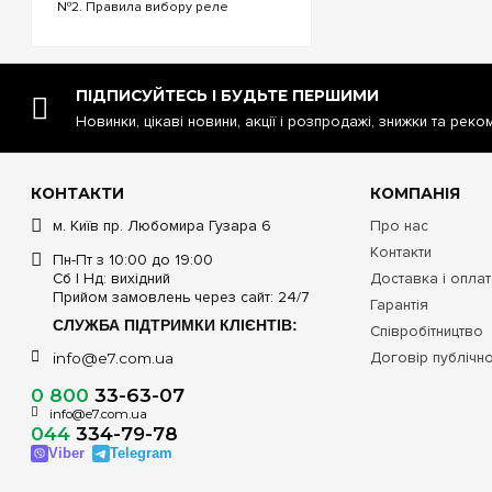
№2. Правила вибору реле
напруги. №3. Функціональність та
налаштування реле напруги. №4.
Керування реле напруги через Wi-
Fi. №5. Реле напруги чи
стабілізатор: що ...
ПІДПИСУЙТЕСЬ І БУДЬТЕ ПЕРШИМИ
Новинки, цікаві новини, акції і розпродажі, знижки та реко
КОНТАКТИ
КОМПАНІЯ
м. Київ пр. Любомира Гузара 6
Про нас
Контакти
Пн-Пт з 10:00 до 19:00
Сб | Нд: вихідний
Доставка і опла
Прийом замовлень через сайт: 24/7
Гарантія
СЛУЖБА ПІДТРИМКИ КЛІЄНТІВ:
Співробітництво
Договір публічн
info@e7.com.ua
0 800
33-63-07
info@e7.com.ua
044
334-79-78
Viber
Telegram