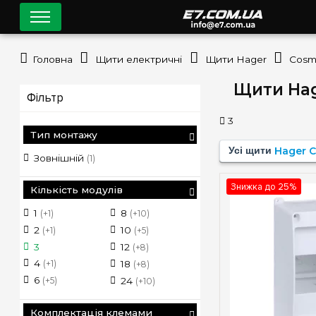
Головна
Щити електричні
Щити Hager
Cosm
Щити Hag
Фільтр
3
Тип монтажу
Усі щити
Hager 
Зовнішній
(1)
Знижка до 25%
Кількість модулів
1
8
(+1)
(+10)
2
10
(+1)
(+5)
3
12
(+8)
4
(+1)
18
(+8)
6
(+5)
24
(+10)
Комплектація клемами