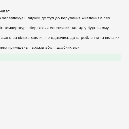
реваг:
та забезпечує швидкий доступ до керування живленням без
дів температур, зберігаючи естетичний вигляд у будь-якому
всього за кілька хвилин, не вдаючись до штроблення та пильних
чних приміщень, гаражів або підсобних зон.
Опис / Значення
Високоякісний пластик
3 (1 ряд)
Накладний (відкритий)
IP30
автомати, а й сучасні модульні розетки на DIN-рейку, що зручно