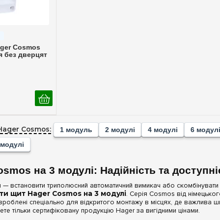
ерегляд
ager Cosmos
я без дверцят
Hager Cosmos:
1 модуль
2 модулі
4 модулі
6 модул
 модулі
smos на 3 модулі: Надійність та доступні
— встановити триполюсний автоматичний вимикач або скомбінувати кі
ти щит Hager Cosmos на 3 модулі
. Серія Cosmos від німецько
озроблені спеціально для відкритого монтажу в місцях, де важлива шви
ете тільки сертифіковану продукцію Hager за вигідними цінами.