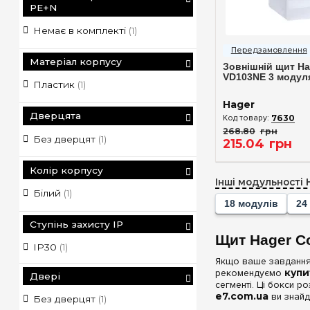
PE+N
Немає в комплекті
(1)
Швидкий п
Матеріал корпусу
Зовнішній щит H
VD103NE 3 модул
Пластик
(1)
Hager
Дверцята
7630
268
.
80
грн
Без дверцят
(1)
215
.
04
грн
Колір корпусу
Інші модульності 
Білий
(1)
18 модулів
24
Ступінь захисту IP
Щит Hager Co
IP30
(1)
Якщо ваше завдання 
рекомендуємо
купи
Двері
сегменті. Ці бокси р
e7.com.ua
ви знайд
Без дверцят
(1)