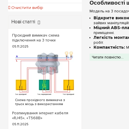
Особливості щ
Очистити вибір
Модель на 3 посадочн
Відкрите викон
Нові статті
зайвих маніпуляцій
Міцний ABS-пла
приміщенні.
Прохідний вимикач схема
Легкість монта
підключення на 3 точки
робіт.
05.11.2025
Компактність:
Ма
Технічні хар
Читати повністю...
Схема прохідного вимикача з
трьох місць з використанням
прохідних та перехресного
вимикача. Для реалізації схеми
Розпинування інтернет кабеля
прохідних вимикачів з трьох точок
«RJ45», «T568B»
будуть потрібні наступні вимикачі:
05.11.2025
Два од...
Порада від e7.co