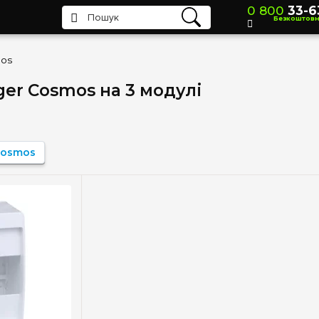
0 800
33-6
Безкоштов
os
er Cosmos на 3 модулі
Cosmos