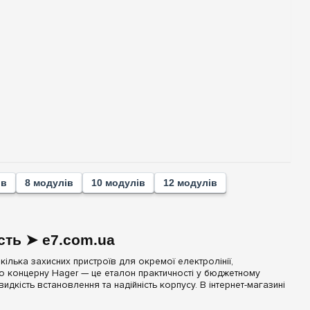
ів
8 модулів
10 модулів
12 модулів
сть ➤ e7.com.ua
лька захисних пристроїв для окремої електролінії,
го концерну Hager — це еталон практичності у бюджетному
дкість встановлення та надійність корпусу. В інтернет-магазині