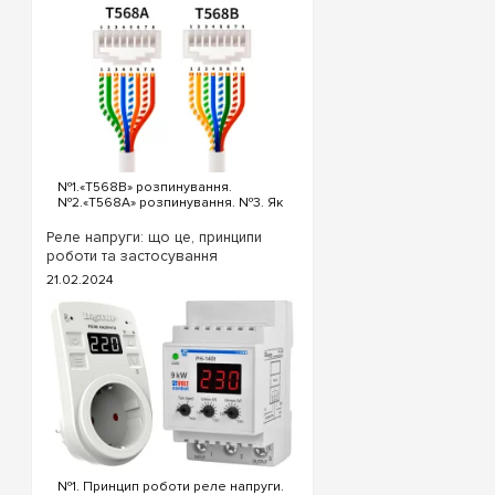
для організації тимч
Шукаєте якісний щит
професійна консульта
№1.«T568B» розпинування.
№2.«T568A» розпинування. №3. Як
обтиснути кабель інтернет?
«T568B» розпинування інтернет
Реле напруги: що це, принципи
кабелю Порядок проводів схеми
роботи та застосування
«T568B»: «T568B» 1...
21.02.2024
№1. Принцип роботи реле напруги.