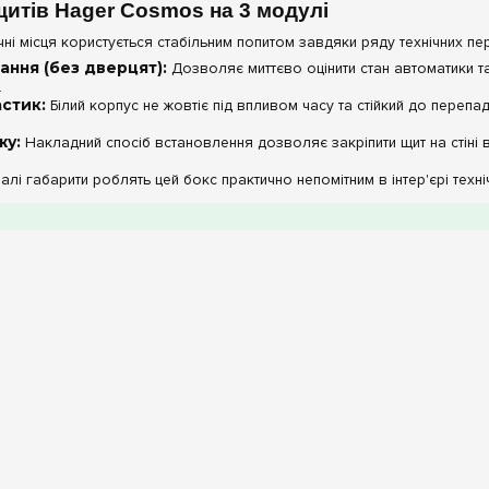
итів Hager Cosmos на 3 модулі
і місця користується стабільним попитом завдяки ряду технічних пе
ання (без дверцят):
Дозволяє миттєво оцінити стан автоматики 
.
стик:
Білий корпус не жовтіє під впливом часу та стійкий до перепа
жу:
Накладний спосіб встановлення дозволяє закріпити щит на стіні 
лі габарити роблять цей бокс практично непомітним в інтер'єрі техні
актеристики боксу Cosmos на 3 модулі
Параметр
Матеріал корпусу
Кількість модулів
Тип встановлення
Ступінь захисту
m.ua:
Місткість у 3 модулі дозволяє встановити не тільки стандартні 