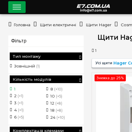
Головна
Щити електричні
Щити Hager
Cosm
Щити Hag
Фільтр
1
Тип монтажу
Усі щити
Hager 
Зовнішній
(1)
Знижка до 25%
Кількість модулів
1
8
(+10)
2
(+1)
10
(+5)
3
(+1)
12
(+8)
4
(+1)
18
(+8)
6
(+5)
24
(+10)
Комплектація клемами