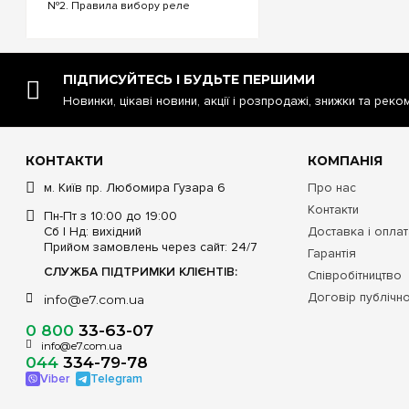
№2. Правила вибору реле
напруги. №3. Функціональність та
налаштування реле напруги. №4.
Керування реле напруги через Wi-
Fi. №5. Реле напруги чи
стабілізатор: що ...
ПІДПИСУЙТЕСЬ І БУДЬТЕ ПЕРШИМИ
Новинки, цікаві новини, акції і розпродажі, знижки та реко
КОНТАКТИ
КОМПАНІЯ
м. Київ пр. Любомира Гузара 6
Про нас
Контакти
Пн-Пт з 10:00 до 19:00
Сб | Нд: вихідний
Доставка і опла
Прийом замовлень через сайт: 24/7
Гарантія
СЛУЖБА ПІДТРИМКИ КЛІЄНТІВ:
Співробітництво
Договір публічн
info@e7.com.ua
0 800
33-63-07
info@e7.com.ua
044
334-79-78
Viber
Telegram