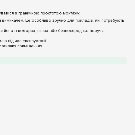
нуватися з граничною простотою монтажу:
 вимикачем. Це особливо зручно для приладів, які потребують
ти його в коморах, нішах або безпосередньо поруч з
лір під час експлуатації.
ративних приміщеннях.
Опис / Значення
Ударостійкий термопласт
априклад, 1 однополюсний автомат)
акладний (відкрита установка)
Білий (RAL 9010)
хисту при встановленні стабілізаторів напруги або насосних