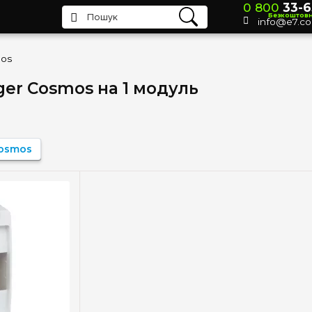
0 800
33-6
Безкоштов
info@e7.c
os
er Cosmos на 1 модуль
Cosmos