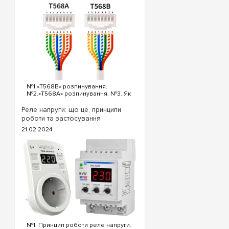
груп, де потрібно ви
Шукаєте бюджетне, а
Гарантуємо оригіналь
№1.«T568B» розпинування.
№2.«T568A» розпинування. №3. Як
обтиснути кабель інтернет?
«T568B» розпинування інтернет
Реле напруги: що це, принципи
кабелю Порядок проводів схеми
роботи та застосування
«T568B»: «T568B» 1...
21.02.2024
№1. Принцип роботи реле напруги.