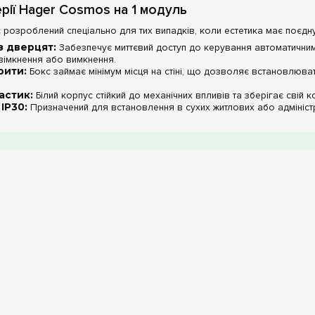
рії Hager Cosmos на 1 модуль
с розроблений спеціально для тих випадків, коли естетика має поєд
з дверцят:
Забезпечує миттєвий доступ до керування автоматичним
вімкнення або вимкнення.
рити:
Бокс займає мінімум місця на стіні, що дозволяє встановлюва
астик:
Білий корпус стійкий до механічних впливів та зберігає свій ко
 IP30:
Призначений для встановлення в сухих житлових або адмініст
ктеристики боксу Hager Cosmos
Параметр
Матеріал
ькість модулів
1 (н
Тип монтажу
Н
Колір
m.ua:
Щит на 1 модуль часто використовується як додаткова точка за