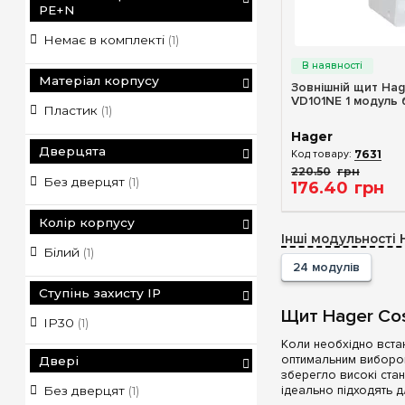
PE+N
Немає в комплекті
(1)
Швидкий п
Матеріал корпусу
Зовнішній щит Ha
VD101NE 1 модуль 
Пластик
(1)
Hager
Дверцята
7631
220
.
50
грн
Без дверцят
(1)
176
.
40
грн
Колір корпусу
Інші модульності 
Білий
(1)
24 модулів
Ступінь захисту IP
Щит Hager Cos
IP30
(1)
Коли необхідно вста
оптимальним вибор
Двері
зберегло високі стан
ідеально підходять 
Без дверцят
(1)