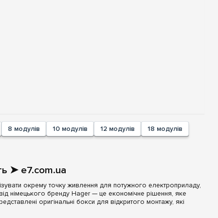
8 модулів
10 модулів
12 модулів
18 модулів
ть ➤ e7.com.ua
нізувати окрему точку живлення для потужного електроприладу,
від німецького бренду Hager — це економічне рішення, яке
редставлені оригінальні бокси для відкритого монтажу, які