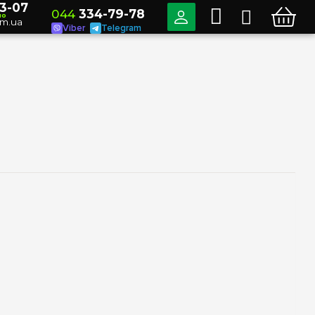
3-07
044
334-79-78
но
om.ua
Viber
Telegram