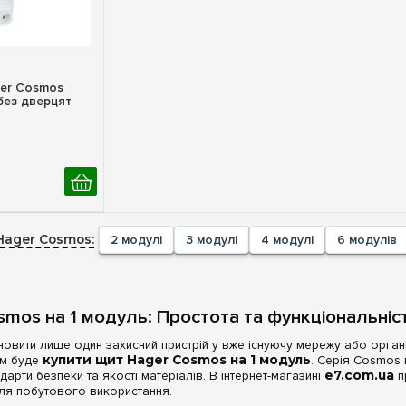
ерегляд
ger Cosmos
без дверцят
Hager Cosmos:
2 модулі
3 модулі
4 модулі
6 модулів
mos на 1 модуль: Простота та функціональніс
новити лише один захисний пристрій у вже існуючу мережу або орга
ом буде
купити щит Hager Cosmos на 1 модуль
. Серія Cosmos 
дарти безпеки та якості матеріалів. В інтернет-магазині
e7.com.ua
п
для побутового використання.