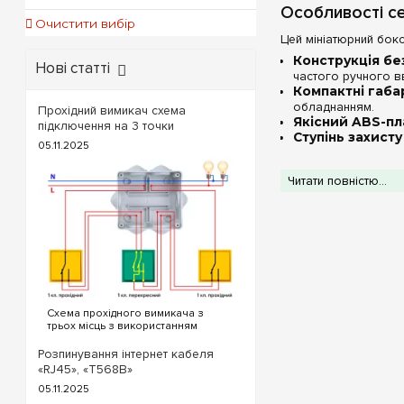
Особливості се
Очистити вибір
Цей мініатюрний бок
Конструкція бе
Нові статті
частого ручного в
Компактні габа
обладнанням.
Прохідний вимикач схема
Якісний ABS-пл
підключення на 3 точки
Ступінь захисту
05.11.2025
Технічні хара
Читати повністю...
Кіл
Схема прохідного вимикача з
трьох місць з використанням
прохідних та перехресного
вимикача. Для реалізації схеми
Розпинування інтернет кабеля
прохідних вимикачів з трьох точок
«RJ45», «T568B»
будуть потрібні наступні вимикачі:
05.11.2025
Два од...
Порада від e7.co