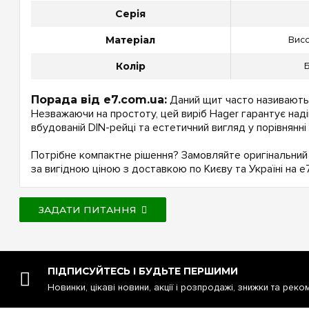
Серія
Матеріал
Висо
Колір
Б
Порада від e7.com.ua:
Даний щит часто називають 
Незважаючи на простоту, цей виріб Hager гарантує над
вбудованій DIN-рейці та естетичний вигляд у порівнянн
Потрібне компактне рішення? Замовляйте оригінальни
за вигідною ціною з доставкою по Києву та Україні на e7
ЗАДАТИ ПИТАННЯ
ПІДПИСУЙТЕСЬ І БУДЬТЕ ПЕРШИМИ
Новинки, цікаві новини, акції і розпродажі, знижки та реко