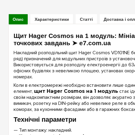
Опис
Характеристики
Статті
Доставка і оп
Щит Hager Cosmos на 1 модуль: Міні
точкових завдань ➤ e7.com.ua
Накладний розподільний щит Hager Cosmos VD101NE бе
ряд) призначений для модульних пристроїв з установо
Використовується для розподілу електроенергії до 63
офісних будівлях з невеликою площею, установах охор
номерах.
Коли в електромережі необхідно встановити лише один
елемент,
щит Hager Cosmos на 1 модуль
стає ід
своїм надкомпактним розмірам, він дозволяє акуратно
вимикач, розетку на DIN-рейку або невелике реле в об
коморах, за кухонними фасадами або в гаражних боксах
Технічні параметри
— Тип монтажу: накладний.