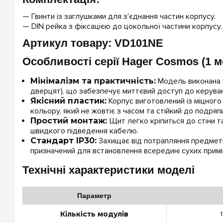
— Гвинти із заглушками для з'єднання частин корпусу.
— DIN рейка з фіксацією до цокольної частини корпусу.
Артикул товару: VD101NE
Особливості серії Hager Cosmos (1 
Мінімалізм та практичність:
Модель виконана у
дверцят), що забезпечує миттєвий доступ до керува
Якісний пластик:
Корпус виготовлений із міцного
кольору, який не жовтіє з часом та стійкий до подряпи
Простий монтаж:
Щит легко кріпиться до стіни т
швидкого підведення кабелю.
Стандарт IP30:
Захищає від потрапляння предметі
призначений для встановлення всередині сухих прим
Технічні характеристики моделі
Параметр
Кількість модулів