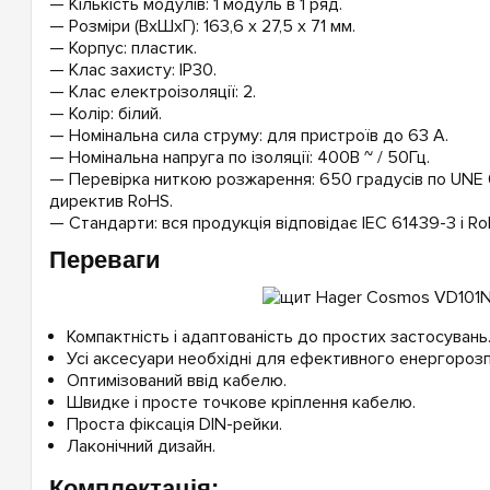
— Кількість модулів: 1 модуль в 1 ряд.
— Розміри (ВxШxГ): 163,6 x 27,5 x 71 мм.
— Корпус: пластик.
— Клас захисту: IP30.
— Клас електроізоляції: 2.
— Колір: білий.
— Номінальна сила струму: для пристроїв до 63 А.
— Номінальна напруга по ізоляції: 400В ~ / 50Гц.
— Перевірка ниткою розжарення: 650 градусів по UNE 
директив RoHS.
— Стандарти: вся продукція відповідає IEC 61439-3 і Ro
Переваги
Компактність і адаптованість до простих застосувань
Усі аксесуари необхідні для ефективного енергорозпо
Оптимізований ввід кабелю.
Швидке і просте точкове кріплення кабелю.
Проста фіксація DIN-рейки.
Лаконічний дизайн.
Комплектація: