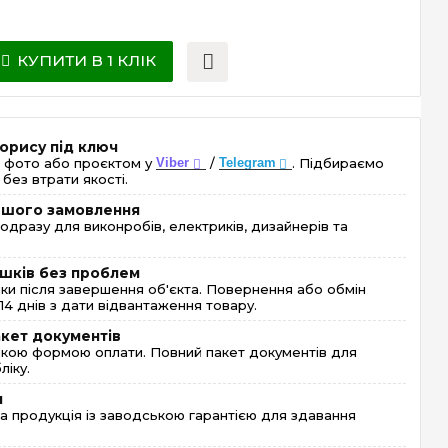
КУПИТИ В 1 КЛІК
орису під ключ
 фото або проєктом у
Viber
/
Telegram
. Підбираємо
без втрати якості.
ершого замовлення
одразу для виконробів, електриків, дизайнерів та
шків без проблем
и після завершення об'єкта. Повернення або обмін
4 днів з дати відвантаження товару.
акет документів
кою формою оплати. Повний пакет документів для
ліку.
я
 продукція із заводською гарантією для здавання