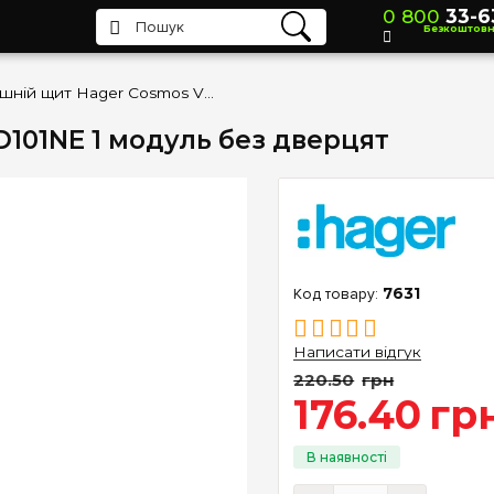
0 800
33-6
Безкоштов
Зовнішній щит Hager Cosmos VD101NE 1 модуль без дверцят
101NE 1 модуль без дверцят
7631
Написати відгук
220
.
50
грн
176
.
40
гр