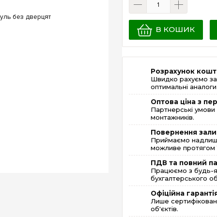
В КОШИК
Розрахунок кошт
Швидко рахуємо за
оптимальні аналоги 
Оптова ціна з п
Партнерські умови 
монтажників.
Повернення зали
Приймаємо надлишк
можливе протягом 1
ПДВ та повний п
Працюємо з будь-я
бухгалтерського об
Офіційна гаранті
Лише сертифікована
об'єктів.