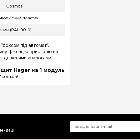
Cosmos
коякісний пластик
ілий (RAL 9010)
"боксом під автомат".
ійну фіксацію пристрою на
і з дешевими аналогами.
й
щит Hager на 1 модуль
.com.ua!
мендації