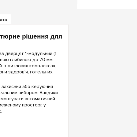
лата
атюрне рішення для
з дверцят 1-модульний (1
чною глибиною до 70 мм.
А в житлових комплексах,
они здоров'я, готельних
 захисний або керуючий
еальним вибором. Завдяки
 змонтувати автоматичний
меженому просторі: у
.