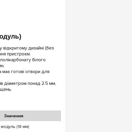
модуль)
 відкритому дизайні (без
ння пристроєм.
 полікарбонату білого
н.
а має готові отвори для
в діаметром понад 2.5 мм,
іщень.
Значення
1 модуль (18 мм)