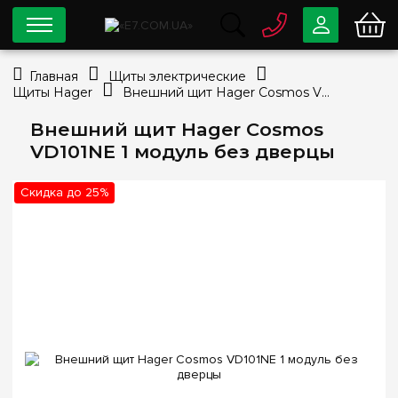
0 800
33-63-07
Главная
Щиты электрические
Бесплатно
Щиты Hager
Внешний щит Hager Cosmos VD101NE 1 модуль без дверцы
info@e7.com.ua
044
334-79-78
Внешний щит Hager Cosmos
VD101NE 1 модуль без дверцы
Viber
Telegram
Скидка до 25%