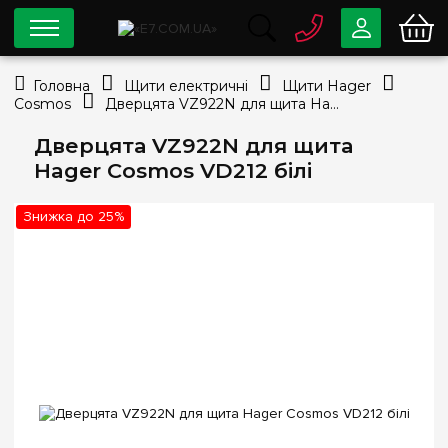
0 800
33-63-07
Головна
Щити електричні
Щити Hager
Безкоштовно
Cosmos
Дверцята VZ922N для щита Hager Cosmos VD212 білі
info@e7.com.ua
044
334-79-78
Дверцята VZ922N для щита
Hager Cosmos VD212 білі
Viber
Telegram
Знижка до 25%