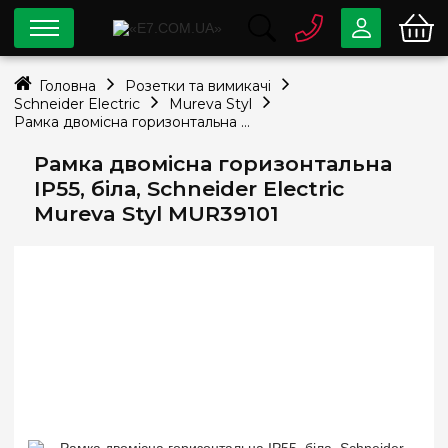
0 800
33-63-07
Головна
Розетки та вимикачі
Безкоштовно
Schneider Electric
Mureva Styl
info@e7.com.ua
Рамка двомісна горизонтальна IP55, біла, Schneider Electric Mureva Styl MUR39101
044
334-79-78
Рамка двомісна горизонтальна
Viber
Telegram
IP55, біла, Schneider Electric
Mureva Styl MUR39101